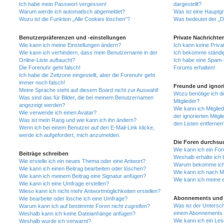
Ich habe mein Passwort vergessen!
dargestellt?
Warum werde ich automatisch abgemeldet?
Was ist eine Hauptg
Wozu ist die Funktion „Alle Cookies löschen“?
Was bedeutet der „Da
Benutzerpräferenzen und -einstellungen
Private Nachrichte
Wie kann ich meine Einstellungen ändern?
Ich kann keine Priva
Wie kann ich verhindern, dass mein Benutzername in der
Ich bekomme ständig
Online-Liste auftaucht?
Ich habe eine Spam-E
Die Forenuhr geht falsch!
Forums erhalten!
Ich habe die Zeitzone eingestellt, aber die Forenuhr geht
immer noch falsch!
Freunde und ignori
Meine Sprache steht auf diesem Board nicht zur Auswahl!
Wozu benötige ich di
Was sind das für Bilder, die bei meinem Benutzernamen
Mitglieder?
angezeigt werden?
Wie kann ich Mitglied
Wie verwende ich einen Avatar?
der ignorierten Mitg
Was ist mein Rang und wie kann ich ihn ändern?
den Listen entfernen
Wenn ich bei einem Benutzer auf den E-Mail-Link klicke,
werde ich aufgefordert, mich anzumelden.
Die Foren durchsu
Wie kann ich ein Fo
Beiträge schreiben
Weshalb erhalte ich 
Wie erstelle ich ein neues Thema oder eine Antwort?
Warum bekomme ich b
Wie kann ich einen Beitrag bearbeiten oder löschen?
Wie kann ich nach M
Wie kann ich meinem Beitrag eine Signatur anfügen?
Wie kann ich meine 
Wie kann ich eine Umfrage erstellen?
Wieso kann ich nicht mehr Antwortmöglichkeiten erstellen?
Abonnements und 
Wie bearbeite oder lösche ich eine Umfrage?
Was ist der Untersc
Warum kann ich auf bestimmte Foren nicht zugreifen?
einem Abonnements 
Weshalb kann ich keine Dateianhänge anfügen?
Wie kann ich ein Les
Weshalb wurde ich verwarnt?