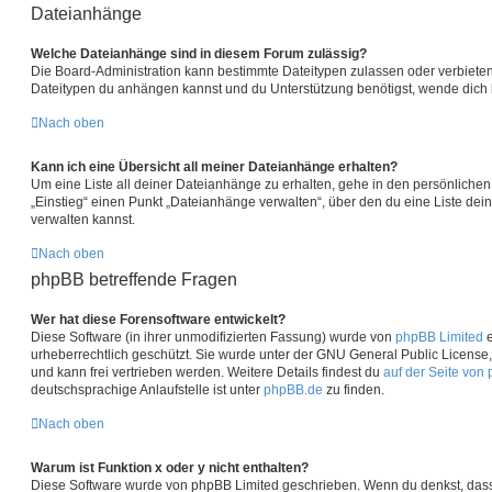
Dateianhänge
Welche Dateianhänge sind in diesem Forum zulässig?
Die Board-Administration kann bestimmte Dateitypen zulassen oder verbieten. F
Dateitypen du anhängen kannst und du Unterstützung benötigst, wende dich b
Nach oben
Kann ich eine Übersicht all meiner Dateianhänge erhalten?
Um eine Liste all deiner Dateianhänge zu erhalten, gehe in den persönlichen 
„Einstieg“ einen Punkt „Dateianhänge verwalten“, über den du eine Liste de
verwalten kannst.
Nach oben
phpBB betreffende Fragen
Wer hat diese Forensoftware entwickelt?
Diese Software (in ihrer unmodifizierten Fassung) wurde von
phpBB Limited
e
urheberrechtlich geschützt. Sie wurde unter der GNU General Public License, 
und kann frei vertrieben werden. Weitere Details findest du
auf der Seite von
deutschsprachige Anlaufstelle ist unter
phpBB.de
zu finden.
Nach oben
Warum ist Funktion x oder y nicht enthalten?
Diese Software wurde von phpBB Limited geschrieben. Wenn du denkst, dass