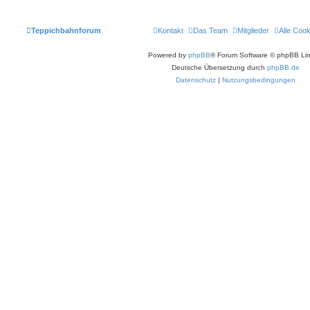
Teppichbahnforum
Kontakt
Das Team
Mitglieder
Alle Coo
Powered by
phpBB
® Forum Software © phpBB Lim
Deutsche Übersetzung durch
phpBB.de
Datenschutz
|
Nutzungsbedingungen