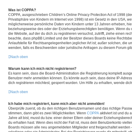
Was ist COPPA?
COPPA, ausgeschrieben Children’s Online Privacy Protection Act of 1998 (de
Privatsphäre von Kindern im Internet von 1998) ist ein Gesetz in den USA, wel
möglicherweise persönliche Daten von Kindern unter 13 Jahren erheben, hie
beziehungsweise des oder der Erziehungsberechtigten benötigen. Wenn du dir
die Website, auf der du dich zu registrieren versuchst, zutrifft, ziehe einen rec
beachte, dass phpBB Limited und der Besitzer dieses Boards keine Rechtsbe
Anlaufstelle für Rechtsangelegenheiten jeglicher Art ist; außer solchen, die u
wenden, falls es Beschwerden oder juristische Anfragen zu diesem Forum gi
Nach oben
Warum kann ich mich nicht registrieren?
Es kann sein, dass die Board-Administration die Registrierung komplett ausge
Benutzer mehr anmelden können. Es könnte auch sein, dass deine IP-Adres
dich registrieren möchtest, gesperrt wurden. Um Hilfe zu erhalten, wende dic
Nach oben
Ich habe mich registriert, kann mich aber nicht anmelden!
Überprüfe zuerst, ob du den richtigen Benutzernamen und das richtige Pass
stimmen, dann gibt es zwei Möglichkeiten. Wenn
COPPA
aktiviert ist und du
Jahre alt bist, musst du bzw. einer deiner Eltern oder deiner Erziehungsbere
du erhalten hast. Wenn dies nicht der Fall ist, muss dein Benutzerkonto viellei
Boards müssen alle neu angemeldeten Mitglieder erst freigeschaltet werden 
erledigen oder ein Administrator. Bei der Registrierung wurde dir mitgeteilt, ob 