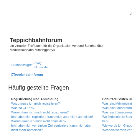
Teppichbahnforum
ein virtueller Treffpunkt für die Organisation von und Berichte über
Modelleisenbahn-Mitbringpartys
FAQ
Schnellzugriff
Anmelden
Teppichbahnforum
Häufig gestellte Fragen
Registrierung und Anmeldung
Benutzer-Stufen u
Wozu muss ich mich registrieren?
Was sind Administra
Was ist COPPA?
Was sind Moderator
Warum kann ich mich nicht registrieren?
Was sind Benutzerg
Ich habe mich registriert, kann mich aber nicht anmelden!
Wo finde ich die Ben
Warum kann ich mich nicht anmelden?
bei?
Ich habe mich vor einiger Zeit registriert, kann mich aber
Wie werde ich Grupp
nicht mehr anmelden?!
Weshalb werden ver