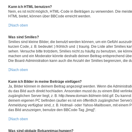
Kann ich HTML benutzen?
Nein, es ist nicht möglich, HTML-Code in Beiträgen zu verwenden. Die meist
HTML bietet, können über BBCode erreicht werden.
Nach oben
Was sind Smilies?
Smilies sind kleine Bilder, die benutzt werden können, um ein Gefühl auszudr
kurzen Code, z. B. bedeutet :) fröhlich und :( traurig. Die Liste aller Smilies 
sehen. Versuche bitte trotzdem, Smilies nicht zu häufig zu benutzen, sie könn
machen und ein Moderator könnte deshalb deinen Beitrag entsprechend übera
Die Board-Administration kann auch die Anzahl der Smilies begrenzen, die d
Nach oben
Kann ich Bilder in meine Beiträge einfügen?
Ja, Bilder können in deinem Beitrag angezeigt werden. Wenn die Administrat
du das Bild auch direkt hochladen. Ansonsten musst du zu einem Bild verlinke
zugänglichen Server liegt, z. B. http://www.domain.tld/mein-bild.gif. Du kannst
deinem eigenen PC befinden (außer es ist ein öffentlich zugänglicher Server),
Anmeldung verfügbar sind, z. B. Hotmail- oder Yahoo-Mailboxen, mit einem 
das Bild anzuzeigen, benutze den BBCode-Tag „[img]“.
Nach oben
Was sind globale Bekanntmachungen?