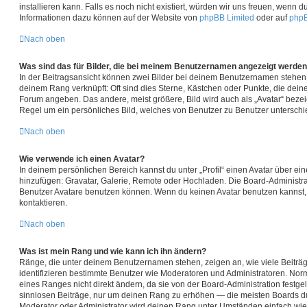
installieren kann. Falls es noch nicht existiert, würden wir uns freuen, wenn 
Informationen dazu können auf der Website von
phpBB Limited
oder auf
php
Nach oben
Was sind das für Bilder, die bei meinem Benutzernamen angezeigt werde
In der Beitragsansicht können zwei Bilder bei deinem Benutzernamen stehen. E
deinem Rang verknüpft: Oft sind dies Sterne, Kästchen oder Punkte, die dein
Forum angeben. Das andere, meist größere, Bild wird auch als „Avatar“ bezeic
Regel um ein persönliches Bild, welches von Benutzer zu Benutzer unterschied
Nach oben
Wie verwende ich einen Avatar?
In deinem persönlichen Bereich kannst du unter „Profil“ einen Avatar über ei
hinzufügen: Gravatar, Galerie, Remote oder Hochladen. Die Board-Administr
Benutzer Avatare benutzen können. Wenn du keinen Avatar benutzen kannst, s
kontaktieren.
Nach oben
Was ist mein Rang und wie kann ich ihn ändern?
Ränge, die unter deinem Benutzernamen stehen, zeigen an, wie viele Beiträge
identifizieren bestimmte Benutzer wie Moderatoren und Administratoren. Nor
eines Ranges nicht direkt ändern, da sie von der Board-Administration festgel
sinnlosen Beiträge, nur um deinen Rang zu erhöhen — die meisten Boards du
Moderator oder Administrator wird deinen Rang unter Umständen einfach wie