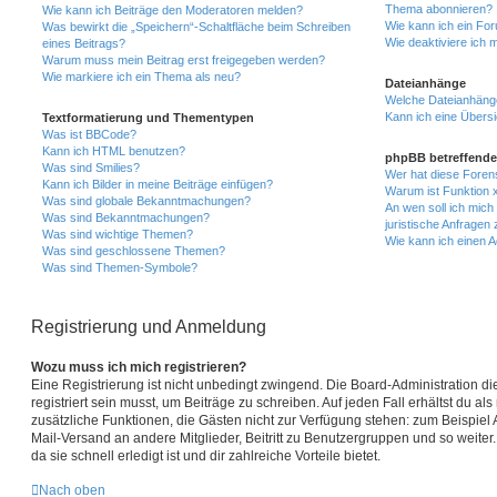
Thema abonnieren?
Wie kann ich Beiträge den Moderatoren melden?
Wie kann ich ein Fo
Was bewirkt die „Speichern“-Schaltfläche beim Schreiben
Wie deaktiviere ich
eines Beitrags?
Warum muss mein Beitrag erst freigegeben werden?
Wie markiere ich ein Thema als neu?
Dateianhänge
Welche Dateianhänge
Kann ich eine Übersi
Textformatierung und Thementypen
Was ist BBCode?
Kann ich HTML benutzen?
phpBB betreffende
Was sind Smilies?
Wer hat diese Foren
Kann ich Bilder in meine Beiträge einfügen?
Warum ist Funktion x
Was sind globale Bekanntmachungen?
An wen soll ich mic
Was sind Bekanntmachungen?
juristische Anfragen
Was sind wichtige Themen?
Wie kann ich einen A
Was sind geschlossene Themen?
Was sind Themen-Symbole?
Registrierung und Anmeldung
Wozu muss ich mich registrieren?
Eine Registrierung ist nicht unbedingt zwingend. Die Board-Administration d
registriert sein musst, um Beiträge zu schreiben. Auf jeden Fall erhältst du als r
zusätzliche Funktionen, die Gästen nicht zur Verfügung stehen: zum Beispiel A
Mail-Versand an andere Mitglieder, Beitritt zu Benutzergruppen und so weiter
da sie schnell erledigt ist und dir zahlreiche Vorteile bietet.
Nach oben