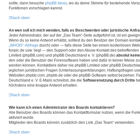
sollte, dann besuche
phpBB Ideas
, wo du deine Stimme für bestehende Vor
Funktionen vorschlagen kannst.
Nach oben
An wen soll ich mich wenden, falls es Beschwerden oder juristische Anfr
Jeder Administrator, der auf der „Das Team“-Seite aufgeführt ist, ist ein geei
Wenn du so keine Antwort erhältst, solltest du den Besitzer der Domain kontak
„WHOIS“-Abfrage
durch) oder — falls diese Seite bei einem kostenlosen Webhos
funpic.de usw. liegt — den Support oder den Abuse-Kontakt des betreffenden
Limited (phpBB.com) und phpBB Deutschland e. V. (phpBB.de)
absolut keine
den oder die Benutzer der Forensoftware haben und dafür in keiner Weise 
werden können. Kontaktiere daher nie phpBB Limited oder phpBB Deutschla
jeglichen juristischen Fragen (Unterlassungserklärungen, Haftungsfragen usw
Websiten phpbb.com, phpbb.de oder die phpBB-Software selbst beziehen. F
Deutschland e. V. E-Mails schreibst, die die
Softwarenutzung durch Dritte
be
höchstens eine knappe Antwort erhalten.
Nach oben
Wie kann ich einen Administrator des Boards kontaktieren?
Alle Benutzer des Boards können das Kontaktformular nutzen, wenn die Funkt
aktiviert wurde.
Mitglieder des Boards können zusätzlich den Link „Das Team“ verwenden.
Nach oben