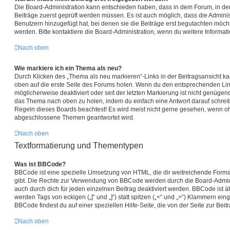
Die Board-Administration kann entschieden haben, dass in dem Forum, in dem 
Beiträge zuerst geprüft werden müssen. Es ist auch möglich, dass die Adminis
Benutzern hinzugefügt hat, bei denen sie die Beiträge erst begutachten möchte
werden. Bitte kontaktiere die Board-Administration, wenn du weitere Informat
Nach oben
Wie markiere ich ein Thema als neu?
Durch Klicken des „Thema als neu markieren“-Links in der Beitragsansicht 
oben auf die erste Seite des Forums holen. Wenn du den entsprechenden Link 
möglicherweise deaktiviert oder seit der letzten Markierung ist nicht genügen
das Thema nach oben zu holen, indem du einfach eine Antwort darauf schreibst
Regeln dieses Boards beachtest! Es wird meist nicht gerne gesehen, wenn ohn
abgeschlossene Themen geantwortet wird.
Nach oben
Textformatierung und Thementypen
Was ist BBCode?
BBCode ist eine spezielle Umsetzung von HTML, die dir weitreichende Forma
gibt. Die Rechte zur Verwendung von BBCode werden durch die Board-Admin
auch durch dich für jeden einzelnen Beitrag deaktiviert werden. BBCode ist 
werden Tags von eckigen („[“ und „]“) statt spitzen („<“ und „>“) Klammern ei
BBCode findest du auf einer speziellen Hilfe-Seite, die von der Seite zur Beit
Nach oben