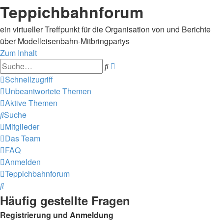
Teppichbahnforum
ein virtueller Treffpunkt für die Organisation von und Berichte
über Modelleisenbahn-Mitbringpartys
Zum Inhalt
Erweiterte
Suche
Suche
Schnellzugriff
Unbeantwortete Themen
Aktive Themen
Suche
Mitglieder
Das Team
FAQ
Anmelden
Teppichbahnforum
Suche
Häufig gestellte Fragen
Registrierung und Anmeldung