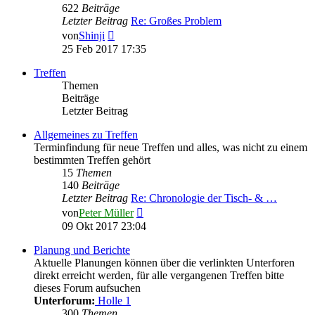
622
Beiträge
Letzter Beitrag
Re: Großes Problem
Neuester
von
Shinji
Beitrag
25 Feb 2017 17:35
Treffen
Themen
Beiträge
Letzter Beitrag
Allgemeines zu Treffen
Terminfindung für neue Treffen und alles, was nicht zu einem
bestimmten Treffen gehört
15
Themen
140
Beiträge
Letzter Beitrag
Re: Chronologie der Tisch- & …
Neuester
von
Peter Müller
Beitrag
09 Okt 2017 23:04
Planung und Berichte
Aktuelle Planungen können über die verlinkten Unterforen
direkt erreicht werden, für alle vergangenen Treffen bitte
dieses Forum aufsuchen
Unterforum:
Holle 1
300
Themen