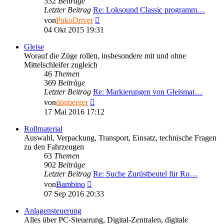
532
Beiträge
Letzter Beitrag
Re: Loksound Classic programm…
Neuester
von
PukoDriver
Beitrag
04 Okt 2015 19:31
Gleise
Worauf die Züge rollen, insbesondere mit und ohne
Mittelschleifer zugleich
46
Themen
369
Beiträge
Letzter Beitrag
Re: Markierungen von Gleismat…
Neuester
von
dönberger
Beitrag
17 Mai 2016 17:12
Rollmaterial
Auswahl, Verpackung, Transport, Einsatz, technische Fragen
zu den Fahrzeugen
63
Themen
902
Beiträge
Letzter Beitrag
Re: Suche Zurüstbeutel für Ro…
Neuester
von
Bambino
Beitrag
07 Sep 2016 20:33
Anlagensteuerung
Alles über PC-Steuerung, Digital-Zentralen, digitale