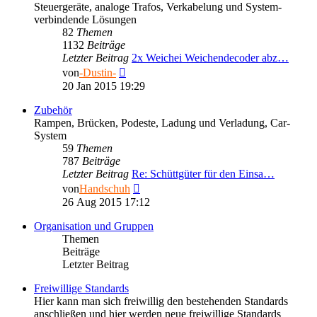
Steuergeräte, analoge Trafos, Verkabelung und System-
verbindende Lösungen
82
Themen
1132
Beiträge
Letzter Beitrag
2x Weichei Weichendecoder abz…
Neuester
von
-Dustin-
Beitrag
20 Jan 2015 19:29
Zubehör
Rampen, Brücken, Podeste, Ladung und Verladung, Car-
System
59
Themen
787
Beiträge
Letzter Beitrag
Re: Schüttgüter für den Einsa…
Neuester
von
Handschuh
Beitrag
26 Aug 2015 17:12
Organisation und Gruppen
Themen
Beiträge
Letzter Beitrag
Freiwillige Standards
Hier kann man sich freiwillig den bestehenden Standards
anschließen und hier werden neue freiwillige Standards