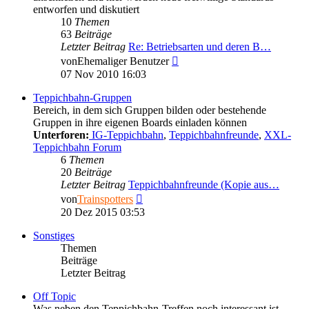
entworfen und diskutiert
10
Themen
63
Beiträge
Letzter Beitrag
Re: Betriebsarten und deren B…
Neuester
von
Ehemaliger Benutzer
Beitrag
07 Nov 2010 16:03
Teppichbahn-Gruppen
Bereich, in dem sich Gruppen bilden oder bestehende
Gruppen in ihre eigenen Boards einladen können
Unterforen:
IG-Teppichbahn
,
Teppichbahnfreunde
,
XXL-
Teppichbahn Forum
6
Themen
20
Beiträge
Letzter Beitrag
Teppichbahnfreunde (Kopie aus…
Neuester
von
Trainspotters
Beitrag
20 Dez 2015 03:53
Sonstiges
Themen
Beiträge
Letzter Beitrag
Off Topic
Was neben den Teppichbahn-Treffen noch interessant ist,