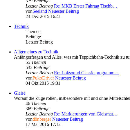
379
Beiträge
Letzter Beitrag
Re: MKB Erster Fahrtag Tischb…
von
Seeland
Neuester Beitrag
23 Dez 2015 16:41
Technik
Themen
Beiträge
Letzter Beitrag
Allgemeines zu Technik
Anfängerfragen und Alles, was mit Teppichbahn-Technik zu tun 
55
Themen
532
Beiträge
Letzter Beitrag
Re: Loksound Classic programm…
von
PukoDriver
Neuester Beitrag
04 Okt 2015 19:31
Gleise
Worauf die Züge rollen, insbesondere mit und ohne Mittelschlei
46
Themen
369
Beiträge
Letzter Beitrag
Re: Markierungen von Gleismat…
von
dönberger
Neuester Beitrag
17 Mai 2016 17:12