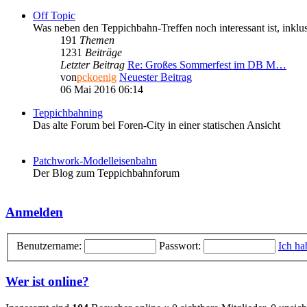
Off Topic
Was neben den Teppichbahn-Treffen noch interessant ist, inkl
191
Themen
1231
Beiträge
Letzter Beitrag
Re: Großes Sommerfest im DB M…
von
pckoenig
Neuester Beitrag
06 Mai 2016 06:14
Teppichbahning
Das alte Forum bei Foren-City in einer statischen Ansicht
Patchwork-Modelleisenbahn
Der Blog zum Teppichbahnforum
Anmelden
Benutzername:
Passwort:
Ich ha
Wer ist online?