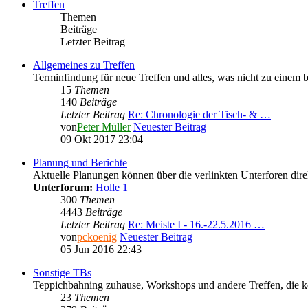
Treffen
Themen
Beiträge
Letzter Beitrag
Allgemeines zu Treffen
Terminfindung für neue Treffen und alles, was nicht zu einem 
15
Themen
140
Beiträge
Letzter Beitrag
Re: Chronologie der Tisch- & …
von
Peter Müller
Neuester Beitrag
09 Okt 2017 23:04
Planung und Berichte
Aktuelle Planungen können über die verlinkten Unterforen direk
Unterforum:
Holle 1
300
Themen
4443
Beiträge
Letzter Beitrag
Re: Meiste I - 16.-22.5.2016 …
von
pckoenig
Neuester Beitrag
05 Jun 2016 22:43
Sonstige TBs
Teppichbahning zuhause, Workshops und andere Treffen, die k
23
Themen