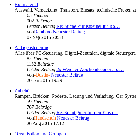
Rollmaterial
Auswahl, Verpackung, Transport, Einsatz, technische Fragen 
63
Themen
902
Beiträge
Letzter Beitrag
Re: Suche Zurüstbeutel für Ro…
von
Bambino
Neuester Beitrag
07 Sep 2016 20:33
Anlagensteuerung
Alles über PC-Steuerung, Digital-Zentralen, digitale Steuerg
82
Themen
1132
Beiträge
Letzter Beitrag
2x Weichei Weichendecoder abz…
von
-Dustin-
Neuester Beitrag
20 Jan 2015 19:29
Zubehör
Rampen, Brücken, Podeste, Ladung und Verladung, Car-Syst
59
Themen
787
Beiträge
Letzter Beitrag
Re: Schüttgüter für den Einsa…
von
Handschuh
Neuester Beitrag
26 Aug 2015 17:12
Organisation und Gruppen