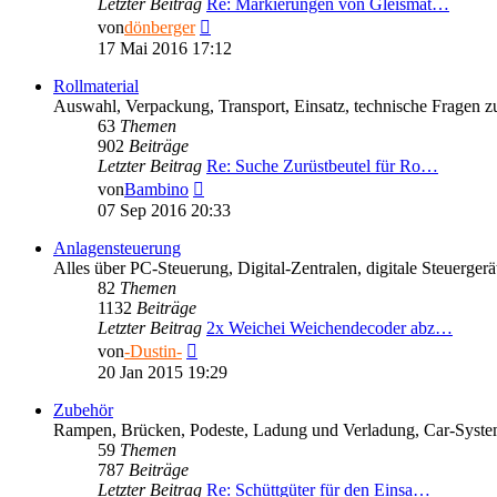
Letzter Beitrag
Re: Markierungen von Gleismat…
Neuester
von
dönberger
Beitrag
17 Mai 2016 17:12
Rollmaterial
Auswahl, Verpackung, Transport, Einsatz, technische Fragen 
63
Themen
902
Beiträge
Letzter Beitrag
Re: Suche Zurüstbeutel für Ro…
Neuester
von
Bambino
Beitrag
07 Sep 2016 20:33
Anlagensteuerung
Alles über PC-Steuerung, Digital-Zentralen, digitale Steuerg
82
Themen
1132
Beiträge
Letzter Beitrag
2x Weichei Weichendecoder abz…
Neuester
von
-Dustin-
Beitrag
20 Jan 2015 19:29
Zubehör
Rampen, Brücken, Podeste, Ladung und Verladung, Car-Syst
59
Themen
787
Beiträge
Letzter Beitrag
Re: Schüttgüter für den Einsa…