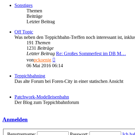
Sonstiges
Themen
Beiträge
Letzter Beitrag
Off Topic
Was neben den Teppichbahn-Treffen noch interessant ist, inkl
191
Themen
1231
Beiträge
Letzter Beitrag
Re: Großes Sommerfest im DB M…
Neuester
von
pckoenig
Beitrag
06 Mai 2016 06:14
Teppichbahning
Das alte Forum bei Foren-City in einer statischen Ansicht
Patchwork-Modelleisenbahn
Der Blog zum Teppichbahnforum
Anmelden
Benutzername:
Passwort:
Ich ha