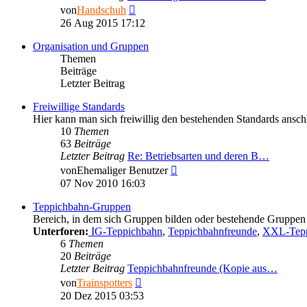
Neuester
von
Handschuh
Beitrag
26 Aug 2015 17:12
Organisation und Gruppen
Themen
Beiträge
Letzter Beitrag
Freiwillige Standards
Hier kann man sich freiwillig den bestehenden Standards anschl
10
Themen
63
Beiträge
Letzter Beitrag
Re: Betriebsarten und deren B…
Neuester
von
Ehemaliger Benutzer
Beitrag
07 Nov 2010 16:03
Teppichbahn-Gruppen
Bereich, in dem sich Gruppen bilden oder bestehende Gruppen 
Unterforen:
IG-Teppichbahn
,
Teppichbahnfreunde
,
XXL-Tepp
6
Themen
20
Beiträge
Letzter Beitrag
Teppichbahnfreunde (Kopie aus…
Neuester
von
Trainspotters
Beitrag
20 Dez 2015 03:53