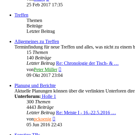
Beitrag
25 Feb 2017 17:35
Treffen
Themen
Beiträge
Letzter Beitrag
Allgemeines zu Treffen
Terminfindung für neue Treffen und alles, was nicht zu einem 
15
Themen
140
Beiträge
Letzter Beitrag
Re: Chronologie der Tisch- & …
Neuester
von
Peter Müller
Beitrag
09 Okt 2017 23:04
Planung und Berichte
Aktuelle Planungen können über die verlinkten Unterforen direk
Unterforum:
Holle 1
300
Themen
4443
Beiträge
Letzter Beitrag
Re: Meiste I - 16.-22.5.2016 …
Neuester
von
pckoenig
Beitrag
05 Jun 2016 22:43
Sonstige TBs