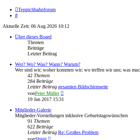
Teppichbahnforum
Suche
Aktuelle Zeit: 06 Aug 2026 10:12
Über dieses Board
Themen
Beiträge
Letzter Beitrag
Wer? Wo? Was? Wann? Warum?
Wer sind wir; woher kommen wir; wo treffen wir uns; was mach
42
Themen
284
Beiträge
Letzter Beitrag
gesamten Bildschirmseite
Neuester
von
Peter Müller
Beitrag
19 Jan 2017 15:31
Mitglieder-Galerie
Mitglieder-Vorstellungen inklusive Geburtstagswünschen
91
Themen
622
Beiträge
Letzter Beitrag
Re: Großes Problem
Neuester
von
Shinji