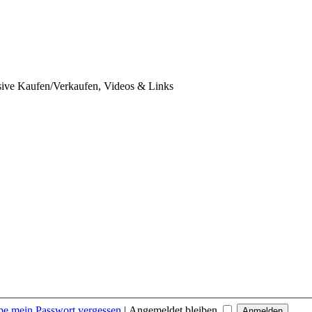
usive Kaufen/Verkaufen, Videos & Links
be mein Passwort vergessen
|
Angemeldet bleiben