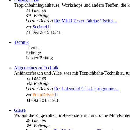
Teppichbahning zuhause, Workshops und andere Treffen, die k
23
Themen
379
Beiträge
Letzter Beitrag
Re: MKB Erster Fahrtag Tischb…
Neuester
von
Seeland
Beitrag
23 Dez 2015 16:41
Technik
Themen
Beiträge
Letzter Beitrag
Allgemeines zu Technik
Anfängerfragen und Alles, was mit Teppichbahn-Technik zu tun 
55
Themen
532
Beiträge
Letzter Beitrag
Re: Loksound Classic programm…
Neuester
von
PukoDriver
Beitrag
04 Okt 2015 19:31
Gleise
Worauf die Züge rollen, insbesondere mit und ohne Mittelschlei
46
Themen
369
Beiträge