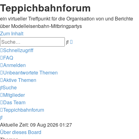
Teppichbahnforum
ein virtueller Treffpunkt für die Organisation von und Berichte
über Modelleisenbahn-Mitbringpartys
Zum Inhalt
Erweiterte
Suche
Suche
Schnellzugriff
FAQ
Anmelden
Unbeantwortete Themen
Aktive Themen
Suche
Mitglieder
Das Team
Teppichbahnforum
Suche
Aktuelle Zeit: 09 Aug 2026 01:27
Über dieses Board