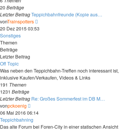
6
Themen
20
Beiträge
Letzter Beitrag
Teppichbahnfreunde (Kopie aus…
Neuester
von
Trainspotters
Beitrag
20 Dez 2015 03:53
Sonstiges
Themen
Beiträge
Letzter Beitrag
Off Topic
Was neben den Teppichbahn-Treffen noch interessant ist,
inklusive Kaufen/Verkaufen, Videos & Links
191
Themen
1231
Beiträge
Letzter Beitrag
Re: Großes Sommerfest im DB M…
Neuester
von
pckoenig
Beitrag
06 Mai 2016 06:14
Teppichbahning
Das alte Forum bei Foren-City in einer statischen Ansicht