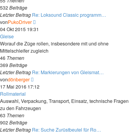
55
Themen
532
Beiträge
Letzter Beitrag
Re: Loksound Classic programm…
Neuester
von
PukoDriver
Beitrag
04 Okt 2015 19:31
Gleise
Worauf die Züge rollen, insbesondere mit und ohne
Mittelschleifer zugleich
46
Themen
369
Beiträge
Letzter Beitrag
Re: Markierungen von Gleismat…
Neuester
von
dönberger
Beitrag
17 Mai 2016 17:12
Rollmaterial
Auswahl, Verpackung, Transport, Einsatz, technische Fragen
zu den Fahrzeugen
63
Themen
902
Beiträge
Letzter Beitrag
Re: Suche Zurüstbeutel für Ro…