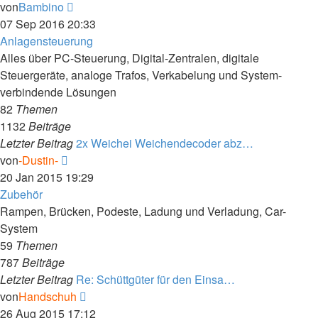
Neuester
von
Bambino
Beitrag
07 Sep 2016 20:33
Anlagensteuerung
Alles über PC-Steuerung, Digital-Zentralen, digitale
Steuergeräte, analoge Trafos, Verkabelung und System-
verbindende Lösungen
82
Themen
1132
Beiträge
Letzter Beitrag
2x Weichei Weichendecoder abz…
Neuester
von
-Dustin-
Beitrag
20 Jan 2015 19:29
Zubehör
Rampen, Brücken, Podeste, Ladung und Verladung, Car-
System
59
Themen
787
Beiträge
Letzter Beitrag
Re: Schüttgüter für den Einsa…
Neuester
von
Handschuh
Beitrag
26 Aug 2015 17:12