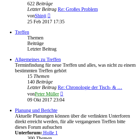
622
Beiträge
Letzter Beitrag
Re: Großes Problem
Neuester
von
Shinji
Beitrag
25 Feb 2017 17:35
Treffen
Themen
Beiträge
Letzter Beitrag
Allgemeines zu Treffen
Terminfindung für neue Treffen und alles, was nicht zu einem
bestimmten Treffen gehört
15
Themen
140
Beiträge
Letzter Beitrag
Re: Chronologie der Tisch- & …
Neuester
von
Peter Müller
Beitrag
09 Okt 2017 23:04
Planung und Berichte
Aktuelle Planungen können über die verlinkten Unterforen
direkt erreicht werden, für alle vergangenen Treffen bitte
dieses Forum aufsuchen
Unterforum:
Holle 1
300
Themen