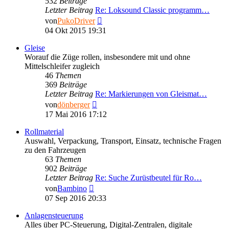
532
Beiträge
Letzter Beitrag
Re: Loksound Classic programm…
Neuester
von
PukoDriver
Beitrag
04 Okt 2015 19:31
Gleise
Worauf die Züge rollen, insbesondere mit und ohne
Mittelschleifer zugleich
46
Themen
369
Beiträge
Letzter Beitrag
Re: Markierungen von Gleismat…
Neuester
von
dönberger
Beitrag
17 Mai 2016 17:12
Rollmaterial
Auswahl, Verpackung, Transport, Einsatz, technische Fragen
zu den Fahrzeugen
63
Themen
902
Beiträge
Letzter Beitrag
Re: Suche Zurüstbeutel für Ro…
Neuester
von
Bambino
Beitrag
07 Sep 2016 20:33
Anlagensteuerung
Alles über PC-Steuerung, Digital-Zentralen, digitale