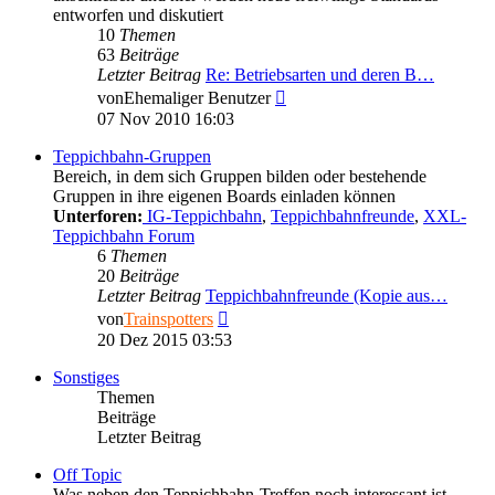
entworfen und diskutiert
10
Themen
63
Beiträge
Letzter Beitrag
Re: Betriebsarten und deren B…
Neuester
von
Ehemaliger Benutzer
Beitrag
07 Nov 2010 16:03
Teppichbahn-Gruppen
Bereich, in dem sich Gruppen bilden oder bestehende
Gruppen in ihre eigenen Boards einladen können
Unterforen:
IG-Teppichbahn
,
Teppichbahnfreunde
,
XXL-
Teppichbahn Forum
6
Themen
20
Beiträge
Letzter Beitrag
Teppichbahnfreunde (Kopie aus…
Neuester
von
Trainspotters
Beitrag
20 Dez 2015 03:53
Sonstiges
Themen
Beiträge
Letzter Beitrag
Off Topic
Was neben den Teppichbahn-Treffen noch interessant ist,