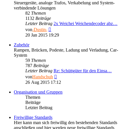
Steuergeräte, analoge Trafos, Verkabelung und System-
verbindende Lösungen
82
Themen
1132
Beiträge
Letzter Beitrag
2x Weichei Weichendecoder abz…
Neuester
von
-Dustin-
Beitrag
20 Jan 2015 19:29
Zubehör
Rampen, Brücken, Podeste, Ladung und Verladung, Car-
System
59
Themen
787
Beiträge
Letzter Beitrag
Re: Schüttgüter für den Einsa…
Neuester
von
Handschuh
Beitrag
26 Aug 2015 17:12
Organisation und Gruppen
Themen
Beiträge
Letzter Beitrag
Freiwillige Standards
Hier kann man sich freiwillig den bestehenden Standards
anschließen und hier werden neue freiwillige Standards