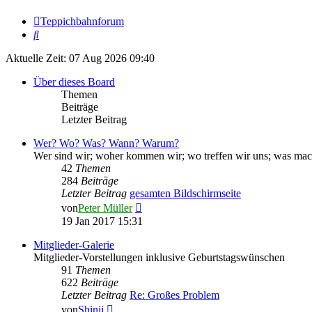
Teppichbahnforum
Suche
Aktuelle Zeit: 07 Aug 2026 09:40
Über dieses Board
Themen
Beiträge
Letzter Beitrag
Wer? Wo? Was? Wann? Warum?
Wer sind wir; woher kommen wir; wo treffen wir uns; was mach
42
Themen
284
Beiträge
Letzter Beitrag
gesamten Bildschirmseite
Neuester
von
Peter Müller
Beitrag
19 Jan 2017 15:31
Mitglieder-Galerie
Mitglieder-Vorstellungen inklusive Geburtstagswünschen
91
Themen
622
Beiträge
Letzter Beitrag
Re: Großes Problem
Neuester
von
Shinji