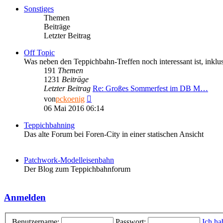
Sonstiges
Themen
Beiträge
Letzter Beitrag
Off Topic
Was neben den Teppichbahn-Treffen noch interessant ist, inkl
191
Themen
1231
Beiträge
Letzter Beitrag
Re: Großes Sommerfest im DB M…
Neuester
von
pckoenig
Beitrag
06 Mai 2016 06:14
Teppichbahning
Das alte Forum bei Foren-City in einer statischen Ansicht
Patchwork-Modelleisenbahn
Der Blog zum Teppichbahnforum
Anmelden
Benutzername:
Passwort:
Ich ha