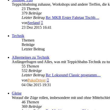
Teppichbahning zuhause, Workshops und andere Treffen, die k
23
Themen
379
Beiträge
Letzter Beitrag
Re: MKB Erster Fahrtag Tischb…
Neuester
von
Seeland
Beitrag
23 Dez 2015 16:41
Technik
Themen
Beiträge
Letzter Beitrag
Allgemeines zu Technik
Anfängerfragen und Alles, was mit Teppichbahn-Technik zu tun 
55
Themen
532
Beiträge
Letzter Beitrag
Re: Loksound Classic programm…
Neuester
von
PukoDriver
Beitrag
04 Okt 2015 19:31
Gleise
Worauf die Züge rollen, insbesondere mit und ohne Mittelschlei
46
Themen
369
Beiträge