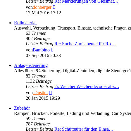
Letzter Beitrag
Re: Markierungen von Gleismat…
Neuester
von
dönberger
Beitrag
17 Mai 2016 17:12
Rollmaterial
Auswahl, Verpackung, Transport, Einsatz, technische Fragen 
63
Themen
902
Beiträge
Letzter Beitrag
Re: Suche Zurüstbeutel für Ro…
Neuester
von
Bambino
Beitrag
07 Sep 2016 20:33
Anlagensteuerung
Alles über PC-Steuerung, Digital-Zentralen, digitale Steuerg
82
Themen
1132
Beiträge
Letzter Beitrag
2x Weichei Weichendecoder abz…
Neuester
von
-Dustin-
Beitrag
20 Jan 2015 19:29
Zubehör
Rampen, Brücken, Podeste, Ladung und Verladung, Car-Syst
59
Themen
787
Beiträge
Letzter Beitrag
Re: Schüttgüter für den Einsa…