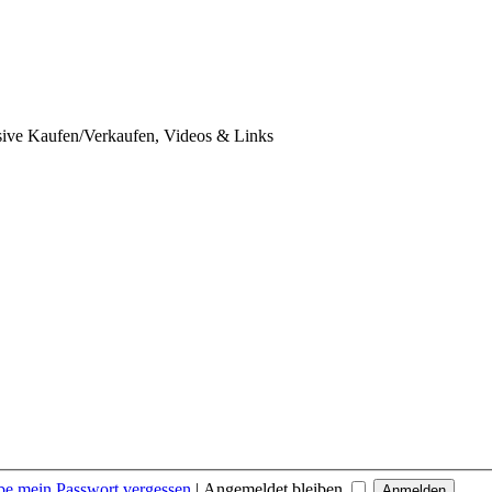
usive Kaufen/Verkaufen, Videos & Links
be mein Passwort vergessen
|
Angemeldet bleiben