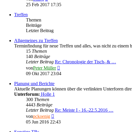
Beitrag
25 Feb 2017 17:35
Treffen
Themen
Beiträge
Letzter Beitrag
Allgemeines zu Treffen
Terminfindung für neue Treffen und alles, was nicht zu einem 
15
Themen
140
Beiträge
Letzter Beitrag
Re: Chronologie der Tisch- & …
Neuester
von
Peter Müller
Beitrag
09 Okt 2017 23:04
Planung und Berichte
Aktuelle Planungen können über die verlinkten Unterforen direk
Unterforum:
Holle 1
300
Themen
4443
Beiträge
Letzter Beitrag
Re: Meiste I - 16.-22.5.2016 …
Neuester
von
pckoenig
Beitrag
05 Jun 2016 22:43
Sonstige TBs