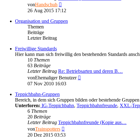
Neuester
von
Handschuh
Beitrag
26 Aug 2015 17:12
Organisation und Gruppen
Themen
Beiträge
Letzter Beitrag
Freiwillige Standards
Hier kann man sich freiwillig den bestehenden Standards anschl
10
Themen
63
Beiträge
Letzter Beitrag
Re: Betriebsarten und deren B…
Neuester
von
Ehemaliger Benutzer
Beitrag
07 Nov 2010 16:03
Teppichbahn-Gruppen
Bereich, in dem sich Gruppen bilden oder bestehende Gruppen 
Unterforen:
IG-Teppichbahn
,
Teppichbahnfreunde
,
XXL-Tepp
6
Themen
20
Beiträge
Letzter Beitrag
Teppichbahnfreunde (Kopie aus…
Neuester
von
Trainspotters
Beitrag
20 Dez 2015 03:53