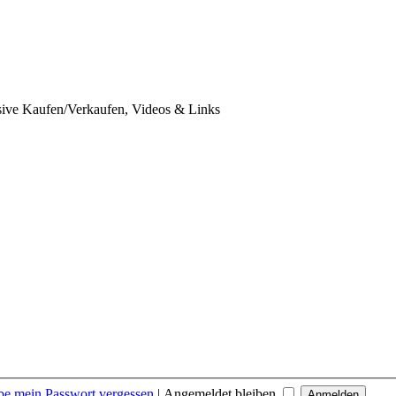
usive Kaufen/Verkaufen, Videos & Links
be mein Passwort vergessen
|
Angemeldet bleiben