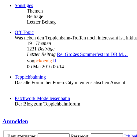
Sonstiges
Themen
Beiträge
Letzter Beitrag
Off Topic
Was neben den Teppichbahn-Treffen noch interessant ist, inkl
191
Themen
1231
Beiträge
Letzter Beitrag
Re: Großes Sommerfest im DB M…
Neuester
von
pckoenig
Beitrag
06 Mai 2016 06:14
Teppichbahning
Das alte Forum bei Foren-City in einer statischen Ansicht
Patchwork-Modelleisenbahn
Der Blog zum Teppichbahnforum
Anmelden
Benutzername:
Passwort:
Ich ha