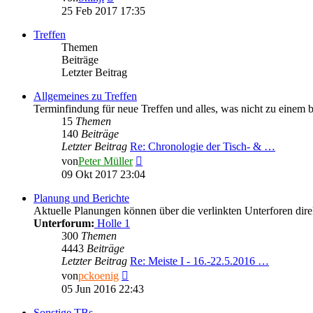
Beitrag
25 Feb 2017 17:35
Treffen
Themen
Beiträge
Letzter Beitrag
Allgemeines zu Treffen
Terminfindung für neue Treffen und alles, was nicht zu einem 
15
Themen
140
Beiträge
Letzter Beitrag
Re: Chronologie der Tisch- & …
Neuester
von
Peter Müller
Beitrag
09 Okt 2017 23:04
Planung und Berichte
Aktuelle Planungen können über die verlinkten Unterforen direk
Unterforum:
Holle 1
300
Themen
4443
Beiträge
Letzter Beitrag
Re: Meiste I - 16.-22.5.2016 …
Neuester
von
pckoenig
Beitrag
05 Jun 2016 22:43
Sonstige TBs