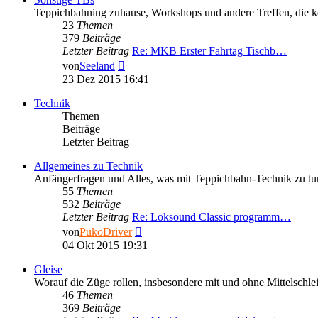
Teppichbahning zuhause, Workshops und andere Treffen, die k
23
Themen
379
Beiträge
Letzter Beitrag
Re: MKB Erster Fahrtag Tischb…
Neuester
von
Seeland
Beitrag
23 Dez 2015 16:41
Technik
Themen
Beiträge
Letzter Beitrag
Allgemeines zu Technik
Anfängerfragen und Alles, was mit Teppichbahn-Technik zu tun 
55
Themen
532
Beiträge
Letzter Beitrag
Re: Loksound Classic programm…
Neuester
von
PukoDriver
Beitrag
04 Okt 2015 19:31
Gleise
Worauf die Züge rollen, insbesondere mit und ohne Mittelschlei
46
Themen
369
Beiträge