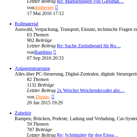
Letzter Beitrag
Re: Markierungen von Gleismat…
Neuester
von
dönberger
Beitrag
17 Mai 2016 17:12
Rollmaterial
Auswahl, Verpackung, Transport, Einsatz, technische Fragen 
63
Themen
902
Beiträge
Letzter Beitrag
Re: Suche Zurüstbeutel für Ro…
Neuester
von
Bambino
Beitrag
07 Sep 2016 20:33
Anlagensteuerung
Alles über PC-Steuerung, Digital-Zentralen, digitale Steuerg
82
Themen
1132
Beiträge
Letzter Beitrag
2x Weichei Weichendecoder abz…
Neuester
von
-Dustin-
Beitrag
20 Jan 2015 19:29
Zubehör
Rampen, Brücken, Podeste, Ladung und Verladung, Car-Syst
59
Themen
787
Beiträge
Letzter Beitrag
Re: Schüttgüter für den Einsa…