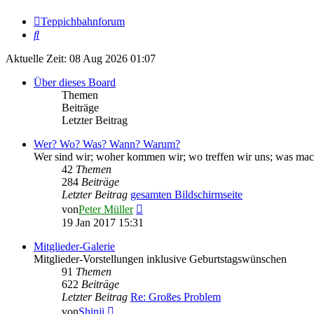
Teppichbahnforum
Suche
Aktuelle Zeit: 08 Aug 2026 01:07
Über dieses Board
Themen
Beiträge
Letzter Beitrag
Wer? Wo? Was? Wann? Warum?
Wer sind wir; woher kommen wir; wo treffen wir uns; was mach
42
Themen
284
Beiträge
Letzter Beitrag
gesamten Bildschirmseite
Neuester
von
Peter Müller
Beitrag
19 Jan 2017 15:31
Mitglieder-Galerie
Mitglieder-Vorstellungen inklusive Geburtstagswünschen
91
Themen
622
Beiträge
Letzter Beitrag
Re: Großes Problem
Neuester
von
Shinji