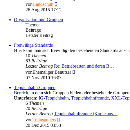
Neuester
von
Handschuh
Beitrag
26 Aug 2015 17:12
Organisation und Gruppen
Themen
Beiträge
Letzter Beitrag
Freiwillige Standards
Hier kann man sich freiwillig den bestehenden Standards anschl
10
Themen
63
Beiträge
Letzter Beitrag
Re: Betriebsarten und deren B…
Neuester
von
Ehemaliger Benutzer
Beitrag
07 Nov 2010 16:03
Teppichbahn-Gruppen
Bereich, in dem sich Gruppen bilden oder bestehende Gruppen 
Unterforen:
IG-Teppichbahn
,
Teppichbahnfreunde
,
XXL-Tepp
6
Themen
20
Beiträge
Letzter Beitrag
Teppichbahnfreunde (Kopie aus…
Neuester
von
Trainspotters
Beitrag
20 Dez 2015 03:53