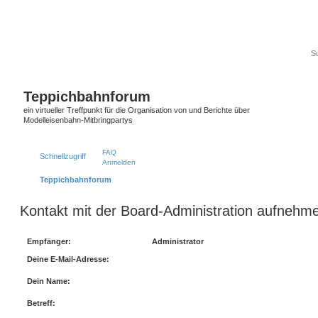
Teppichbahnforum
ein virtueller Treffpunkt für die Organisation von und Berichte über
Modelleisenbahn-Mitbringpartys
FAQ
Schnellzugriff
Anmelden
Teppichbahnforum
Kontakt mit der Board-Administration aufnehm
Empfänger:
Administrator
Deine E-Mail-Adresse:
Dein Name:
Betreff: