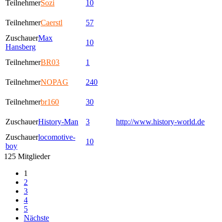
Teilnehmer
Sozi
10
Teilnehmer
Caerstl
57
Zuschauer
Max
10
Hansberg
Teilnehmer
BR03
1
Teilnehmer
NOPAG
240
Teilnehmer
br160
30
Zuschauer
History-Man
3
http://www.history-world.de
Zuschauer
locomotive-
10
boy
125 Mitglieder
1
2
3
4
5
Nächste