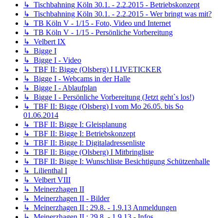
↳ Tischbahning Köln 30.1. - 2.2.2015 - Betriebskonzept
↳ Tischbahning Köln 30.1. - 2.2.2015 - Wer bringt was mit?
↳ TB Köln V - 1/15 - Foto, Video und Internet
↳ TB Köln V - 1/15 - Persönliche Vorbereitung
↳ Velbert IX
↳ Bigge I
↳ Bigge I - Video
↳ TBF II: Bigge (Olsberg) I LIVETICKER
↳ Bigge I - Webcams in der Halle
↳ Bigge I - Ablaufplan
↳ Bigge I - Persönliche Vorbereitung (Jetzt geht`s los!)
↳ TBF II: Bigge (Olsberg) I vom Mo 26.05. bis So
01.06.2014
↳ TBF II: Bigge I: Gleisplanung
↳ TBF II: Bigge I: Betriebskonzept
↳ TBF II: Bigge I: Digitaladressenliste
↳ TBF II: Bigge (Olsberg) I Mitbringliste
↳ TBF II: Bigge I: Wunschliste Besichtigung Schützenhalle
↳ Lilienthal I
↳ Velbert VIII
↳ Meinerzhagen II
↳ Meinerzhagen II - Bilder
↳ Meinerzhagen II : 29.8. - 1.9.13 Anmeldungen
↳ Meinerzhagen II : 29.8. - 1.9.13 - Infos