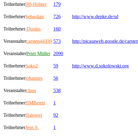
Teilnehmer
H0-Holger
179
Teilnehmer
Sebastian
726
http://www.depke.de/sd
Teilnehmer
-Dustin-
160
Veranstalter
carsten44339
573
http://picasaweb.google.de/carst
Veranstalter
Peter Müller
2090
Teilnehmer
Soko2
59
http://www.d.sokolowski.org
Teilnehmer
johannes
56
Veranstalter
claus
538
Teilnehmer
HMBenni
1
Teilnehmer
Haiowei
92
Teilnehmer
Jens S.
1