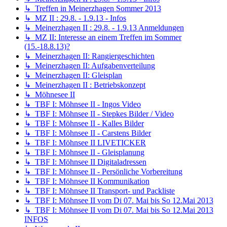
↳ Treffen in Meinerzhagen Sommer 2013
↳ MZ II : 29.8. - 1.9.13 - Infos
↳ Meinerzhagen II : 29.8. - 1.9.13 Anmeldungen
↳ MZ II: Interesse an einem Treffen im Sommer
(15.-18.8.13)?
↳ Meinerzhagen II: Rangiergeschichten
↳ Meinerzhagen II: Aufgabenverteilung
↳ Meinerzhagen II: Gleisplan
↳ Meinerzhagen II : Betriebskonzept
↳ Möhnesee II
↳ TBF I: Möhnsee II - Ingos Video
↳ TBF I: Möhnsee II - Stepkes Bilder / Video
↳ TBF I: Möhnsee II - Kalles Bilder
↳ TBF I: Möhnsee II - Carstens Bilder
↳ TBF I: Möhnsee II LIVETICKER
↳ TBF I: Möhnsee II - Gleisplanung
↳ TBF I: Möhnsee II Digitaladressen
↳ TBF I: Möhnsee II - Persönliche Vorbereitung
↳ TBF I: Möhnsee II Kommunikation
↳ TBF I: Möhnsee II Transport- und Packliste
↳ TBF I: Möhnsee II vom Di 07. Mai bis So 12.Mai 2013
↳ TBF I: Möhnsee II vom Di 07. Mai bis So 12.Mai 2013
INFOS