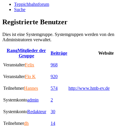
Teppichbahnforum
Suche
Registrierte Benutzer
Dies ist eine Systemgruppe. Systemgruppen werden von den
Administratoren verwaltet.
Rang
Mitglieder der
Beiträge
Website
Gruppe
Veranstalter
Felix
968
Veranstalter
Flo K
920
Teilnehmer
Hannes
574
http://www.hmb-ev.de
Systemkonto
admin
2
Systemkonto
Redakteur
30
Teilnehmer
dh
14