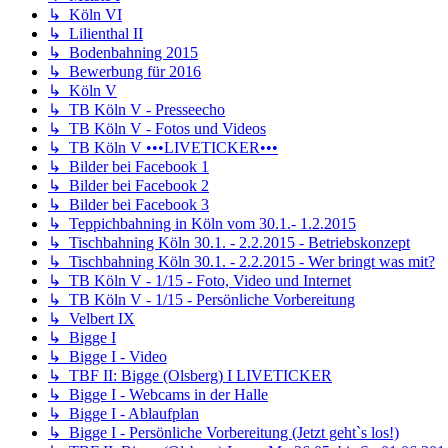
↳ Köln VI
↳ Lilienthal II
↳ Bodenbahning 2015
↳ Bewerbung für 2016
↳ Köln V
↳ TB Köln V - Presseecho
↳ TB Köln V - Fotos und Videos
↳ TB Köln V •••LIVETICKER•••
↳ Bilder bei Facebook 1
↳ Bilder bei Facebook 2
↳ Bilder bei Facebook 3
↳ Teppichbahning in Köln vom 30.1.- 1.2.2015
↳ Tischbahning Köln 30.1. - 2.2.2015 - Betriebskonzept
↳ Tischbahning Köln 30.1. - 2.2.2015 - Wer bringt was mit?
↳ TB Köln V - 1/15 - Foto, Video und Internet
↳ TB Köln V - 1/15 - Persönliche Vorbereitung
↳ Velbert IX
↳ Bigge I
↳ Bigge I - Video
↳ TBF II: Bigge (Olsberg) I LIVETICKER
↳ Bigge I - Webcams in der Halle
↳ Bigge I - Ablaufplan
↳ Bigge I - Persönliche Vorbereitung (Jetzt geht`s los!)