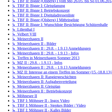
↳ TBF II: Bigge (Olsberg) I vom Mo 26.05. bis So 01.06.201
↳ TBF II: Bigge I: Gleisplanung
↳ TBF II: Bigge I: Betriebskonzept
↳ TBF II: Bigge I: Digitaladressenliste
↳ TBF II: Bigge (Olsberg) I Mitbringliste
↳ TBF II: Bigge I: Wunschliste Besichtigung Schützenhalle
↳ Lilienthal I
↳ Velbert VIII
↳ Meinerzhagen II
↳ Meinerzhagen II - Bilder
↳ Meinerzhagen II : 29.8. - 1.9.13 Anmeldungen
↳ Meinerzhagen II : 29.8. - 1.9.13 - Infos
↳ Treffen in Meinerzhagen Sommer 2013
↳ MZ II : 29.8. - 1.9.13 - Infos
↳ Meinerzhagen II : 29.8. - 1.9.13 Anmeldungen
↳ MZ II: Interesse an einem Treffen im Sommer (15.-18.8.13)
↳ Meinerzhagen II: Rangiergeschichten
↳ Meinerzhagen II: Aufgabenverteilung
↳ Meinerzhagen II: Gleisplan
↳ Meinerzhagen II : Betriebskonzept
↳ Möhnesee II
↳ TBF I: Möhnsee II - Ingos Video
↳ TBF I: Möhnsee II - Stepkes Bilder / Video
↳ TBF I: Möhnsee II - Kalles Bilder