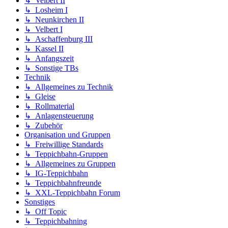
↳ Velbert II
↳ Losheim I
↳ Neunkirchen II
↳ Velbert I
↳ Aschaffenburg III
↳ Kassel II
↳ Anfangszeit
↳ Sonstige TBs
Technik
↳ Allgemeines zu Technik
↳ Gleise
↳ Rollmaterial
↳ Anlagensteuerung
↳ Zubehör
Organisation und Gruppen
↳ Freiwillige Standards
↳ Teppichbahn-Gruppen
↳ Allgemeines zu Gruppen
↳ IG-Teppichbahn
↳ Teppichbahnfreunde
↳ XXL-Teppichbahn Forum
Sonstiges
↳ Off Topic
↳ Teppichbahning