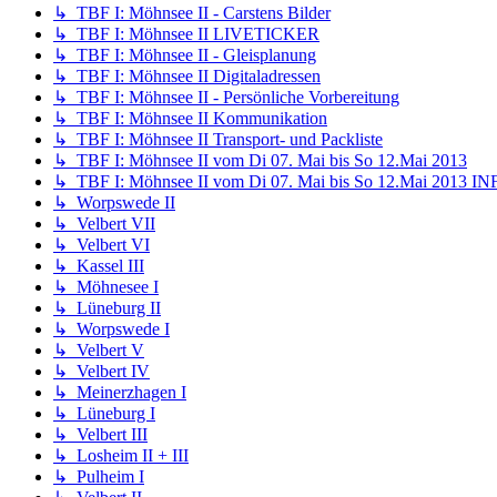
↳ TBF I: Möhnsee II - Carstens Bilder
↳ TBF I: Möhnsee II LIVETICKER
↳ TBF I: Möhnsee II - Gleisplanung
↳ TBF I: Möhnsee II Digitaladressen
↳ TBF I: Möhnsee II - Persönliche Vorbereitung
↳ TBF I: Möhnsee II Kommunikation
↳ TBF I: Möhnsee II Transport- und Packliste
↳ TBF I: Möhnsee II vom Di 07. Mai bis So 12.Mai 2013
↳ TBF I: Möhnsee II vom Di 07. Mai bis So 12.Mai 2013 I
↳ Worpswede II
↳ Velbert VII
↳ Velbert VI
↳ Kassel III
↳ Möhnesee I
↳ Lüneburg II
↳ Worpswede I
↳ Velbert V
↳ Velbert IV
↳ Meinerzhagen I
↳ Lüneburg I
↳ Velbert III
↳ Losheim II + III
↳ Pulheim I