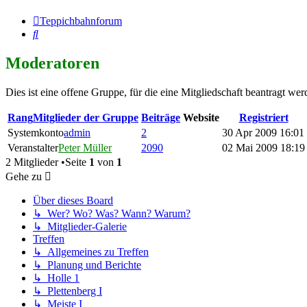
Teppichbahnforum
Suche
Moderatoren
Dies ist eine offene Gruppe, für die eine Mitgliedschaft beantragt we
Rang
Mitglieder der Gruppe
Beiträge
Website
Registriert
Systemkonto
admin
2
30 Apr 2009 16:01
Veranstalter
Peter Müller
2090
02 Mai 2009 18:19
2 Mitglieder •Seite
1
von
1
Gehe zu
Über dieses Board
↳ Wer? Wo? Was? Wann? Warum?
↳ Mitglieder-Galerie
Treffen
↳ Allgemeines zu Treffen
↳ Planung und Berichte
↳ Holle 1
↳ Plettenberg I
↳ Meiste I