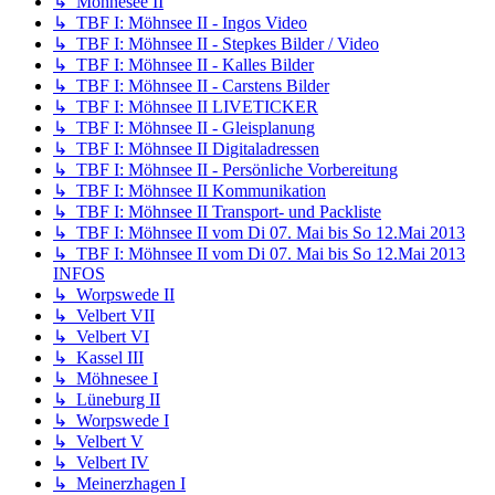
↳ Möhnesee II
↳ TBF I: Möhnsee II - Ingos Video
↳ TBF I: Möhnsee II - Stepkes Bilder / Video
↳ TBF I: Möhnsee II - Kalles Bilder
↳ TBF I: Möhnsee II - Carstens Bilder
↳ TBF I: Möhnsee II LIVETICKER
↳ TBF I: Möhnsee II - Gleisplanung
↳ TBF I: Möhnsee II Digitaladressen
↳ TBF I: Möhnsee II - Persönliche Vorbereitung
↳ TBF I: Möhnsee II Kommunikation
↳ TBF I: Möhnsee II Transport- und Packliste
↳ TBF I: Möhnsee II vom Di 07. Mai bis So 12.Mai 2013
↳ TBF I: Möhnsee II vom Di 07. Mai bis So 12.Mai 2013
INFOS
↳ Worpswede II
↳ Velbert VII
↳ Velbert VI
↳ Kassel III
↳ Möhnesee I
↳ Lüneburg II
↳ Worpswede I
↳ Velbert V
↳ Velbert IV
↳ Meinerzhagen I