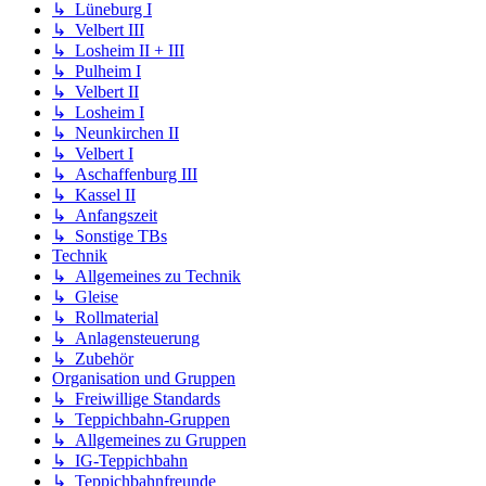
↳ Lüneburg I
↳ Velbert III
↳ Losheim II + III
↳ Pulheim I
↳ Velbert II
↳ Losheim I
↳ Neunkirchen II
↳ Velbert I
↳ Aschaffenburg III
↳ Kassel II
↳ Anfangszeit
↳ Sonstige TBs
Technik
↳ Allgemeines zu Technik
↳ Gleise
↳ Rollmaterial
↳ Anlagensteuerung
↳ Zubehör
Organisation und Gruppen
↳ Freiwillige Standards
↳ Teppichbahn-Gruppen
↳ Allgemeines zu Gruppen
↳ IG-Teppichbahn
↳ Teppichbahnfreunde