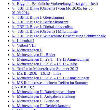
↳ Bigge I - Persönliche Vorbereitung (Jetzt geht`s los!)
↳ TBF II: Bigge (Olsberg) I vom Mo 26.05. bis So
01.06.2014
↳ TBF II: Bigge I: Gleisplanung
↳ TBF II: Bigge I: Betriebskonzept
↳ TBF II: Bigge I: Digitaladressenliste
↳ TBF II: Bigge (Olsberg) I Mitbringliste
↳ TBF II: Bigge I: Wunschliste Besichtigung Schützenhalle
↳ Lilienthal I
↳ Velbert VIII
↳ Meinerzhagen II
↳ Meinerzhagen II - Bilder
↳ Meinerzhagen II : 29.8. - 1.9.13 Anmeldungen
↳ Meinerzhagen II : 29.8. - 1.9.13 - Infos
↳ Treffen in Meinerzhagen Sommer 2013
↳ MZ II : 29.8. - 1.9.13 - Infos
↳ Meinerzhagen II : 29.8. - 1.9.13 Anmeldungen
↳ MZ II: Interesse an einem Treffen im Sommer
(15.-18.8.13)?
↳ Meinerzhagen II: Rangiergeschichten
↳ Meinerzhagen II: Aufgabenverteilung
↳ Meinerzhagen II: Gleisplan
↳ Meinerzhagen II : Betriebskonzept