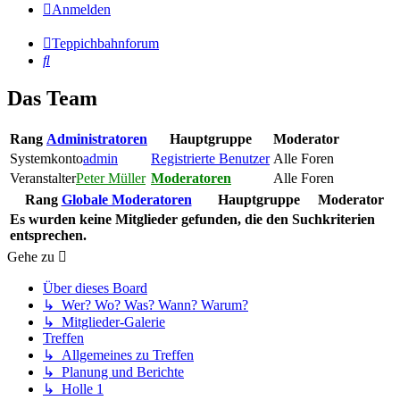
Anmelden
Teppichbahnforum
Suche
Das Team
Rang
Administratoren
Hauptgruppe
Moderator
Systemkonto
admin
Registrierte Benutzer
Alle Foren
Veranstalter
Peter Müller
Moderatoren
Alle Foren
Rang
Globale Moderatoren
Hauptgruppe
Moderator
Es wurden keine Mitglieder gefunden, die den Suchkriterien
entsprechen.
Gehe zu
Über dieses Board
↳ Wer? Wo? Was? Wann? Warum?
↳ Mitglieder-Galerie
Treffen
↳ Allgemeines zu Treffen
↳ Planung und Berichte
↳ Holle 1