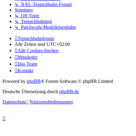
↳ XXL-Teppichbahn Forum
Sonstiges
↳ Off Topic
↳ Teppichbahning
↳ Patchwork-Modelleisenbahn
Teppichbahnforum
Alle Zeiten sind
UTC+02:00
Alle Cookies löschen
Mitglieder
Das Team
Kontakt
Powered by
phpBB
® Forum Software © phpBB Limited
Deutsche Übersetzung durch
phpBB.de
Datenschutz
|
Nutzungsbedingungen