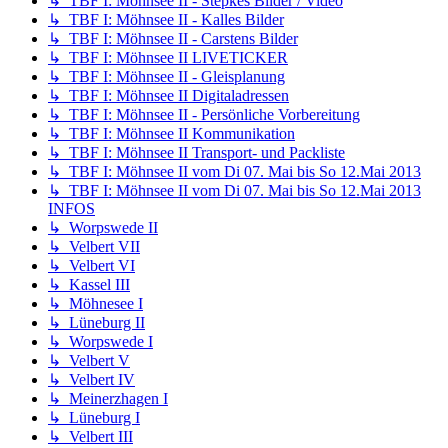
↳ TBF I: Möhnsee II - Stepkes Bilder / Video
↳ TBF I: Möhnsee II - Kalles Bilder
↳ TBF I: Möhnsee II - Carstens Bilder
↳ TBF I: Möhnsee II LIVETICKER
↳ TBF I: Möhnsee II - Gleisplanung
↳ TBF I: Möhnsee II Digitaladressen
↳ TBF I: Möhnsee II - Persönliche Vorbereitung
↳ TBF I: Möhnsee II Kommunikation
↳ TBF I: Möhnsee II Transport- und Packliste
↳ TBF I: Möhnsee II vom Di 07. Mai bis So 12.Mai 2013
↳ TBF I: Möhnsee II vom Di 07. Mai bis So 12.Mai 2013
INFOS
↳ Worpswede II
↳ Velbert VII
↳ Velbert VI
↳ Kassel III
↳ Möhnesee I
↳ Lüneburg II
↳ Worpswede I
↳ Velbert V
↳ Velbert IV
↳ Meinerzhagen I
↳ Lüneburg I
↳ Velbert III