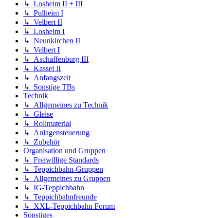
↳ Losheim II + III
↳ Pulheim I
↳ Velbert II
↳ Losheim I
↳ Neunkirchen II
↳ Velbert I
↳ Aschaffenburg III
↳ Kassel II
↳ Anfangszeit
↳ Sonstige TBs
Technik
↳ Allgemeines zu Technik
↳ Gleise
↳ Rollmaterial
↳ Anlagensteuerung
↳ Zubehör
Organisation und Gruppen
↳ Freiwillige Standards
↳ Teppichbahn-Gruppen
↳ Allgemeines zu Gruppen
↳ IG-Teppichbahn
↳ Teppichbahnfreunde
↳ XXL-Teppichbahn Forum
Sonstiges