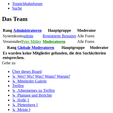
Teppichbahnforum
Suche
Das Team
Rang
Administratoren
Hauptgruppe
Moderator
Systemkonto
admin
Registrierte Benutzer
Alle Foren
Veranstalter
Peter Müller
Moderatoren
Alle Foren
Rang
Globale Moderatoren
Hauptgruppe
Moderator
Es wurden keine Mitglieder gefunden, die den Suchkriterien
entsprechen.
Gehe zu
Über dieses Board
↳ Wer? Wo? Was? Wann? Warum?
↳ Mitglieder-Galerie
Treffen
↳ Allgemeines zu Treffen
↳ Planung und Berichte
↳ Holle 1
↳ Plettenberg I
↳ Meiste I