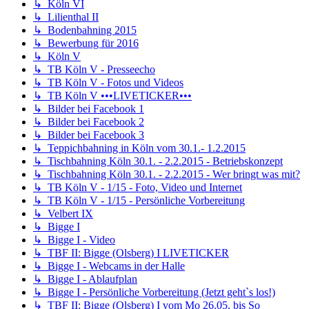
↳ Köln VI
↳ Lilienthal II
↳ Bodenbahning 2015
↳ Bewerbung für 2016
↳ Köln V
↳ TB Köln V - Presseecho
↳ TB Köln V - Fotos und Videos
↳ TB Köln V •••LIVETICKER•••
↳ Bilder bei Facebook 1
↳ Bilder bei Facebook 2
↳ Bilder bei Facebook 3
↳ Teppichbahning in Köln vom 30.1.- 1.2.2015
↳ Tischbahning Köln 30.1. - 2.2.2015 - Betriebskonzept
↳ Tischbahning Köln 30.1. - 2.2.2015 - Wer bringt was mit?
↳ TB Köln V - 1/15 - Foto, Video und Internet
↳ TB Köln V - 1/15 - Persönliche Vorbereitung
↳ Velbert IX
↳ Bigge I
↳ Bigge I - Video
↳ TBF II: Bigge (Olsberg) I LIVETICKER
↳ Bigge I - Webcams in der Halle
↳ Bigge I - Ablaufplan
↳ Bigge I - Persönliche Vorbereitung (Jetzt geht`s los!)
↳ TBF II: Bigge (Olsberg) I vom Mo 26.05. bis So