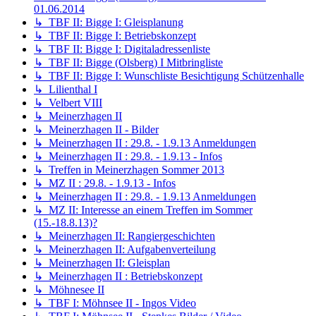
01.06.2014
↳ TBF II: Bigge I: Gleisplanung
↳ TBF II: Bigge I: Betriebskonzept
↳ TBF II: Bigge I: Digitaladressenliste
↳ TBF II: Bigge (Olsberg) I Mitbringliste
↳ TBF II: Bigge I: Wunschliste Besichtigung Schützenhalle
↳ Lilienthal I
↳ Velbert VIII
↳ Meinerzhagen II
↳ Meinerzhagen II - Bilder
↳ Meinerzhagen II : 29.8. - 1.9.13 Anmeldungen
↳ Meinerzhagen II : 29.8. - 1.9.13 - Infos
↳ Treffen in Meinerzhagen Sommer 2013
↳ MZ II : 29.8. - 1.9.13 - Infos
↳ Meinerzhagen II : 29.8. - 1.9.13 Anmeldungen
↳ MZ II: Interesse an einem Treffen im Sommer
(15.-18.8.13)?
↳ Meinerzhagen II: Rangiergeschichten
↳ Meinerzhagen II: Aufgabenverteilung
↳ Meinerzhagen II: Gleisplan
↳ Meinerzhagen II : Betriebskonzept
↳ Möhnesee II
↳ TBF I: Möhnsee II - Ingos Video