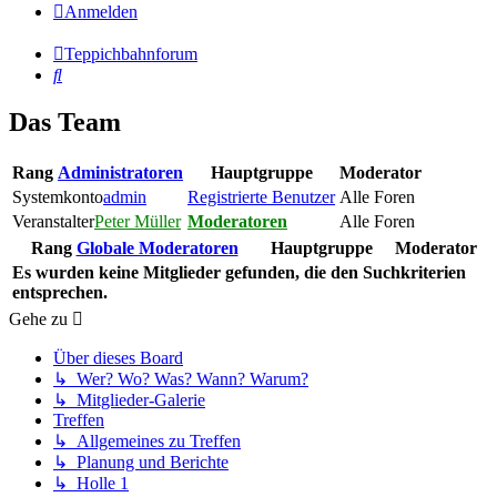
Anmelden
Teppichbahnforum
Suche
Das Team
Rang
Administratoren
Hauptgruppe
Moderator
Systemkonto
admin
Registrierte Benutzer
Alle Foren
Veranstalter
Peter Müller
Moderatoren
Alle Foren
Rang
Globale Moderatoren
Hauptgruppe
Moderator
Es wurden keine Mitglieder gefunden, die den Suchkriterien
entsprechen.
Gehe zu
Über dieses Board
↳ Wer? Wo? Was? Wann? Warum?
↳ Mitglieder-Galerie
Treffen
↳ Allgemeines zu Treffen
↳ Planung und Berichte
↳ Holle 1