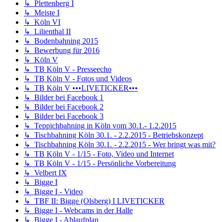
↳ Plettenberg I
↳ Meiste I
↳ Köln VI
↳ Lilienthal II
↳ Bodenbahning 2015
↳ Bewerbung für 2016
↳ Köln V
↳ TB Köln V - Presseecho
↳ TB Köln V - Fotos und Videos
↳ TB Köln V •••LIVETICKER•••
↳ Bilder bei Facebook 1
↳ Bilder bei Facebook 2
↳ Bilder bei Facebook 3
↳ Teppichbahning in Köln vom 30.1.- 1.2.2015
↳ Tischbahning Köln 30.1. - 2.2.2015 - Betriebskonzept
↳ Tischbahning Köln 30.1. - 2.2.2015 - Wer bringt was mit?
↳ TB Köln V - 1/15 - Foto, Video und Internet
↳ TB Köln V - 1/15 - Persönliche Vorbereitung
↳ Velbert IX
↳ Bigge I
↳ Bigge I - Video
↳ TBF II: Bigge (Olsberg) I LIVETICKER
↳ Bigge I - Webcams in der Halle
↳ Bigge I - Ablaufplan