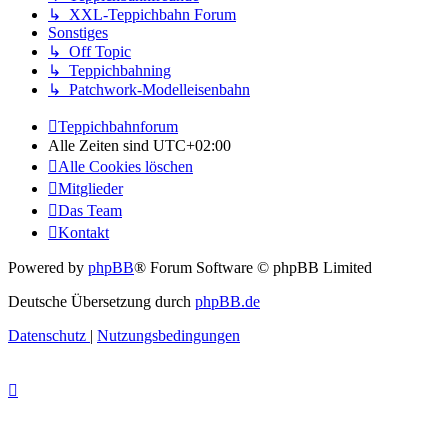
↳ XXL-Teppichbahn Forum
Sonstiges
↳ Off Topic
↳ Teppichbahning
↳ Patchwork-Modelleisenbahn
Teppichbahnforum
Alle Zeiten sind
UTC+02:00
Alle Cookies löschen
Mitglieder
Das Team
Kontakt
Powered by
phpBB
® Forum Software © phpBB Limited
Deutsche Übersetzung durch
phpBB.de
Datenschutz
|
Nutzungsbedingungen