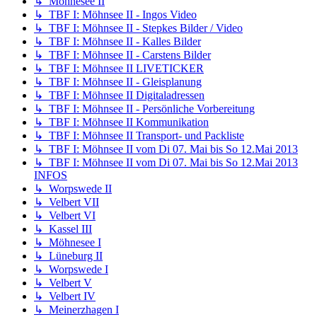
↳ Möhnesee II
↳ TBF I: Möhnsee II - Ingos Video
↳ TBF I: Möhnsee II - Stepkes Bilder / Video
↳ TBF I: Möhnsee II - Kalles Bilder
↳ TBF I: Möhnsee II - Carstens Bilder
↳ TBF I: Möhnsee II LIVETICKER
↳ TBF I: Möhnsee II - Gleisplanung
↳ TBF I: Möhnsee II Digitaladressen
↳ TBF I: Möhnsee II - Persönliche Vorbereitung
↳ TBF I: Möhnsee II Kommunikation
↳ TBF I: Möhnsee II Transport- und Packliste
↳ TBF I: Möhnsee II vom Di 07. Mai bis So 12.Mai 2013
↳ TBF I: Möhnsee II vom Di 07. Mai bis So 12.Mai 2013
INFOS
↳ Worpswede II
↳ Velbert VII
↳ Velbert VI
↳ Kassel III
↳ Möhnesee I
↳ Lüneburg II
↳ Worpswede I
↳ Velbert V
↳ Velbert IV
↳ Meinerzhagen I