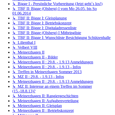
↳ Bigge I - Persönliche Vorbereitung (Jetzt geht`s los!)
↳ TBF II: Bigge (Olsberg) I vom Mo 26.05. bis So
01.06.2014
↳ TBF II: Bigge I: Gleisplanung
↳ TBF II: Bigge I: Betriebskonzept
↳ TBF II: Bigge I: Digitaladressenliste
↳ TBF II: Bigge (Olsberg) I Mitbringliste
↳ TBF II: Bigge I: Wunschliste Besichtigung Schützenhalle
↳ Lilienthal I
↳ Velbert VIII
↳ Meinerzhagen II
↳ Meinerzhagen II - Bilder
↳ Meinerzhagen II : 29.8. - 1.9.13 Anmeldungen
↳ Meinerzhagen II : 29.8. - 1.9.13 - Infos
↳ Treffen in Meinerzhagen Sommer 2013
↳ MZ II : 29.8. - 1.9.13 - Infos
↳ Meinerzhagen II : 29.8. - 1.9.13 Anmeldungen
↳ MZ II: Interesse an einem Treffen im Sommer
(15.-18.8.13)?
↳ Meinerzhagen II: Rangiergeschichten
↳ Meinerzhagen II: Aufgabenverteilung
↳ Meinerzhagen II: Gleisplan
↳ Meinerzhagen II : Betriebskonzept