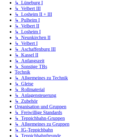
↳ Lüneburg I
↳ Velbert III
↳ Losheim II + III
↳ Pulheim I
↳ Velbert II
↳ Losheim I
↳ Neunkirchen II
↳ Velbert I
↳ Aschaffenburg III
↳ Kassel II
↳ Anfangszeit
↳ Sonstige TBs
Technik
↳ Allgemeines zu Technik
↳ Gleise
↳ Rollmaterial
↳ Anlagensteuerung
↳ Zubehör
Organisation und Gruppen
↳ Freiwillige Standards
↳ Teppichbahn-Gruppen
↳ Allgemeines zu Gruppen
↳ IG-Teppichbahn
↳ Teppichbahnfreunde