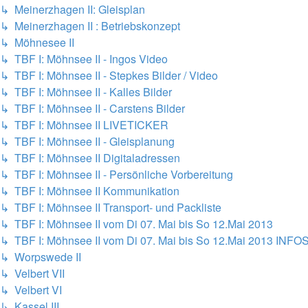
↳ Meinerzhagen II: Gleisplan
↳ Meinerzhagen II : Betriebskonzept
↳ Möhnesee II
↳ TBF I: Möhnsee II - Ingos Video
↳ TBF I: Möhnsee II - Stepkes Bilder / Video
↳ TBF I: Möhnsee II - Kalles Bilder
↳ TBF I: Möhnsee II - Carstens Bilder
↳ TBF I: Möhnsee II LIVETICKER
↳ TBF I: Möhnsee II - Gleisplanung
↳ TBF I: Möhnsee II Digitaladressen
↳ TBF I: Möhnsee II - Persönliche Vorbereitung
↳ TBF I: Möhnsee II Kommunikation
↳ TBF I: Möhnsee II Transport- und Packliste
↳ TBF I: Möhnsee II vom Di 07. Mai bis So 12.Mai 2013
↳ TBF I: Möhnsee II vom Di 07. Mai bis So 12.Mai 2013 INFO
↳ Worpswede II
↳ Velbert VII
↳ Velbert VI
↳ Kassel III