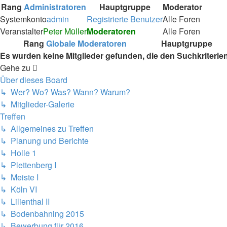
Rang
Administratoren
Hauptgruppe
Moderator
Systemkonto
admin
Registrierte Benutzer
Alle Foren
Veranstalter
Peter Müller
Moderatoren
Alle Foren
Rang
Globale Moderatoren
Hauptgruppe
Es wurden keine Mitglieder gefunden, die den Suchkriterie
Gehe zu
Über dieses Board
↳ Wer? Wo? Was? Wann? Warum?
↳ Mitglieder-Galerie
Treffen
↳ Allgemeines zu Treffen
↳ Planung und Berichte
↳ Holle 1
↳ Plettenberg I
↳ Meiste I
↳ Köln VI
↳ Lilienthal II
↳ Bodenbahning 2015
↳ Bewerbung für 2016