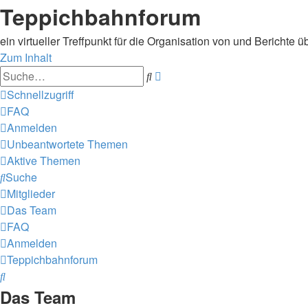
Teppichbahnforum
ein virtueller Treffpunkt für die Organisation von und Berichte
Zum Inhalt
Erweiterte
Suche
Suche
Schnellzugriff
FAQ
Anmelden
Unbeantwortete Themen
Aktive Themen
Suche
Mitglieder
Das Team
FAQ
Anmelden
Teppichbahnforum
Suche
Das Team