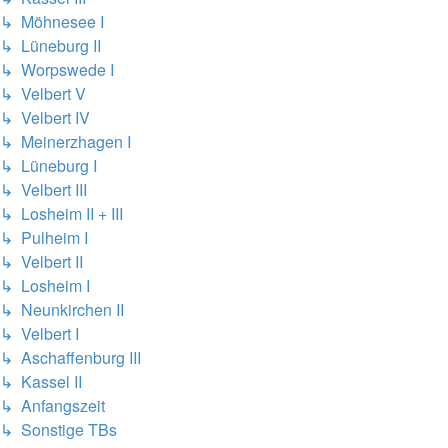
↳ Möhnesee I
↳ Lüneburg II
↳ Worpswede I
↳ Velbert V
↳ Velbert IV
↳ Meinerzhagen I
↳ Lüneburg I
↳ Velbert III
↳ Losheim II + III
↳ Pulheim I
↳ Velbert II
↳ Losheim I
↳ Neunkirchen II
↳ Velbert I
↳ Aschaffenburg III
↳ Kassel II
↳ Anfangszeit
↳ Sonstige TBs