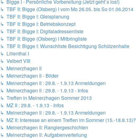
↳ Bigge I - Persönliche Vorbereitung (Jetzt geht`s los!)
↳ TBF II: Bigge (Olsberg) I vom Mo 26.05. bis So 01.06.2014
↳ TBF II: Bigge I: Gleisplanung
↳ TBF II: Bigge I: Betriebskonzept
↳ TBF II: Bigge I: Digitaladressenliste
↳ TBF II: Bigge (Olsberg) I Mitbringliste
↳ TBF II: Bigge I: Wunschliste Besichtigung Schützenhalle
↳ Lilienthal I
↳ Velbert VIII
↳ Meinerzhagen II
↳ Meinerzhagen II - Bilder
↳ Meinerzhagen II : 29.8. - 1.9.13 Anmeldungen
↳ Meinerzhagen II : 29.8. - 1.9.13 - Infos
↳ Treffen in Meinerzhagen Sommer 2013
↳ MZ II : 29.8. - 1.9.13 - Infos
↳ Meinerzhagen II : 29.8. - 1.9.13 Anmeldungen
↳ MZ II: Interesse an einem Treffen im Sommer (15.-18.8.13)?
↳ Meinerzhagen II: Rangiergeschichten
↳ Meinerzhagen II: Aufgabenverteilung