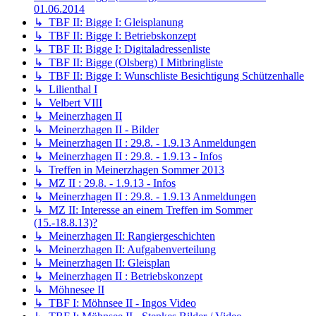
01.06.2014
↳ TBF II: Bigge I: Gleisplanung
↳ TBF II: Bigge I: Betriebskonzept
↳ TBF II: Bigge I: Digitaladressenliste
↳ TBF II: Bigge (Olsberg) I Mitbringliste
↳ TBF II: Bigge I: Wunschliste Besichtigung Schützenhalle
↳ Lilienthal I
↳ Velbert VIII
↳ Meinerzhagen II
↳ Meinerzhagen II - Bilder
↳ Meinerzhagen II : 29.8. - 1.9.13 Anmeldungen
↳ Meinerzhagen II : 29.8. - 1.9.13 - Infos
↳ Treffen in Meinerzhagen Sommer 2013
↳ MZ II : 29.8. - 1.9.13 - Infos
↳ Meinerzhagen II : 29.8. - 1.9.13 Anmeldungen
↳ MZ II: Interesse an einem Treffen im Sommer
(15.-18.8.13)?
↳ Meinerzhagen II: Rangiergeschichten
↳ Meinerzhagen II: Aufgabenverteilung
↳ Meinerzhagen II: Gleisplan
↳ Meinerzhagen II : Betriebskonzept
↳ Möhnesee II
↳ TBF I: Möhnsee II - Ingos Video