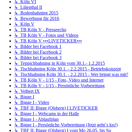
↳ Köln VI
↳ Lilienthal II
↳ Bodenbahning 2015
↳ Bewerbung für 2016
↳ Köln V
↳ TB Köln V - Presseecho
↳ TB Köln V - Fotos und Videos
↳ TB Köln V •••LIVETICKER•••
↳ Bilder bei Facebook 1
↳ Bilder bei Facebook 2
↳ Bilder bei Facebook 3
↳ Teppichbahning in Köln vom 30.1.- 1.2.2015
↳ Tischbahning Köln 30.1. - 2.2.2015 - Betriebskonzept
↳ Tischbahning Köln 30.1. - 2.2.2015 - Wer bringt was mit?
↳ TB Köln V - 1/15 - Foto, Video und Internet
↳ TB Köln V - 1/15 - Persönliche Vorbereitung
↳ Velbert IX
↳ Bigge I
↳ Bigge I - Video
↳ TBF II: Bigge (Olsberg) I LIVETICKER
↳ Bigge I - Webcams in der Halle
↳ Bigge I - Ablaufplan
↳ Bigge I - Persönliche Vorbereitung (Jetzt geht`s los!)
↳ TBF II: Bigge (Olsberg) I vom Mo 26.05. bis So