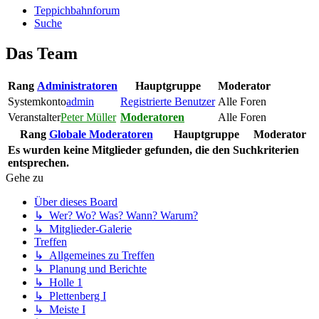
Teppichbahnforum
Suche
Das Team
Rang
Administratoren
Hauptgruppe
Moderator
Systemkonto
admin
Registrierte Benutzer
Alle Foren
Veranstalter
Peter Müller
Moderatoren
Alle Foren
Rang
Globale Moderatoren
Hauptgruppe
Moderator
Es wurden keine Mitglieder gefunden, die den Suchkriterien
entsprechen.
Gehe zu
Über dieses Board
↳ Wer? Wo? Was? Wann? Warum?
↳ Mitglieder-Galerie
Treffen
↳ Allgemeines zu Treffen
↳ Planung und Berichte
↳ Holle 1
↳ Plettenberg I
↳ Meiste I