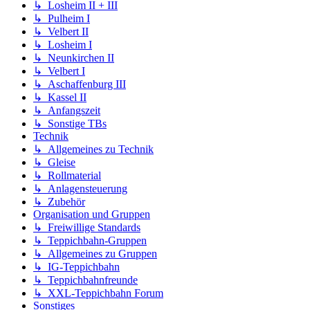
↳ Losheim II + III
↳ Pulheim I
↳ Velbert II
↳ Losheim I
↳ Neunkirchen II
↳ Velbert I
↳ Aschaffenburg III
↳ Kassel II
↳ Anfangszeit
↳ Sonstige TBs
Technik
↳ Allgemeines zu Technik
↳ Gleise
↳ Rollmaterial
↳ Anlagensteuerung
↳ Zubehör
Organisation und Gruppen
↳ Freiwillige Standards
↳ Teppichbahn-Gruppen
↳ Allgemeines zu Gruppen
↳ IG-Teppichbahn
↳ Teppichbahnfreunde
↳ XXL-Teppichbahn Forum
Sonstiges