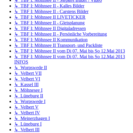
↳ TBF I: Möhnsee II - Stepkes Bilder / Video
↳ TBF I: Möhnsee II - Kalles Bilder
↳ TBF I: Möhnsee II - Carstens Bilder
↳ TBF I: Möhnsee II LIVETICKER
↳ TBF I: Möhnsee II - Gleisplanung
↳ TBF I: Möhnsee II Digitaladressen
↳ TBF I: Möhnsee II - Persönliche Vorbereitung
↳ TBF I: Möhnsee II Kommunikation
↳ TBF I: Möhnsee II Transport- und Packliste
↳ TBF I: Möhnsee II vom Di 07. Mai bis So 12.Mai 2013
↳ TBF I: Möhnsee II vom Di 07. Mai bis So 12.Mai 2013
INFOS
↳ Worpswede II
↳ Velbert VII
↳ Velbert VI
↳ Kassel III
↳ Möhnesee I
↳ Lüneburg II
↳ Worpswede I
↳ Velbert V
↳ Velbert IV
↳ Meinerzhagen I
↳ Lüneburg I
↳ Velbert III