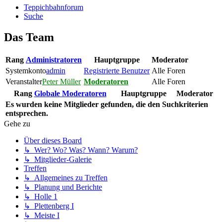
Teppichbahnforum
Suche
Das Team
Rang
Administratoren
Hauptgruppe
Moderator
Systemkonto
admin
Registrierte Benutzer
Alle Foren
Veranstalter
Peter Müller
Moderatoren
Alle Foren
Rang
Globale Moderatoren
Hauptgruppe
Moderator
Es wurden keine Mitglieder gefunden, die den Suchkriterien
entsprechen.
Gehe zu
Über dieses Board
↳ Wer? Wo? Was? Wann? Warum?
↳ Mitglieder-Galerie
Treffen
↳ Allgemeines zu Treffen
↳ Planung und Berichte
↳ Holle 1
↳ Plettenberg I
↳ Meiste I