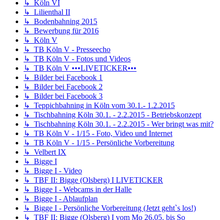
↳ Köln VI
↳ Lilienthal II
↳ Bodenbahning 2015
↳ Bewerbung für 2016
↳ Köln V
↳ TB Köln V - Presseecho
↳ TB Köln V - Fotos und Videos
↳ TB Köln V •••LIVETICKER•••
↳ Bilder bei Facebook 1
↳ Bilder bei Facebook 2
↳ Bilder bei Facebook 3
↳ Teppichbahning in Köln vom 30.1.- 1.2.2015
↳ Tischbahning Köln 30.1. - 2.2.2015 - Betriebskonzept
↳ Tischbahning Köln 30.1. - 2.2.2015 - Wer bringt was mit?
↳ TB Köln V - 1/15 - Foto, Video und Internet
↳ TB Köln V - 1/15 - Persönliche Vorbereitung
↳ Velbert IX
↳ Bigge I
↳ Bigge I - Video
↳ TBF II: Bigge (Olsberg) I LIVETICKER
↳ Bigge I - Webcams in der Halle
↳ Bigge I - Ablaufplan
↳ Bigge I - Persönliche Vorbereitung (Jetzt geht`s los!)
↳ TBF II: Bigge (Olsberg) I vom Mo 26.05. bis So