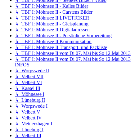
↳ TBF I: Möhnsee II - Stepkes Bilder / Video
↳ TBF I: Möhnsee II - Kalles Bilder
↳ TBF I: Möhnsee II - Carstens Bilder
↳ TBF I: Möhnsee II LIVETICKER
↳ TBF I: Möhnsee II - Gleisplanung
↳ TBF I: Möhnsee II Digitaladressen
↳ TBF I: Möhnsee II - Persönliche Vorbereitung
↳ TBF I: Möhnsee II Kommunikation
↳ TBF I: Möhnsee II Transport- und Packliste
↳ TBF I: Möhnsee II vom Di 07. Mai bis So 12.Mai 2013
↳ TBF I: Möhnsee II vom Di 07. Mai bis So 12.Mai 2013
INFOS
↳ Worpswede II
↳ Velbert VII
↳ Velbert VI
↳ Kassel III
↳ Möhnesee I
↳ Lüneburg II
↳ Worpswede I
↳ Velbert V
↳ Velbert IV
↳ Meinerzhagen I
↳ Lüneburg I
↳ Velbert III