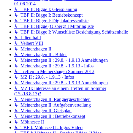
01.06.2014
↳ TBF II: Bigge I: Gleisplanung
↳ TBF II: Bigge I: Betriebskonzept
↳ TBF II: Bigge I: Digitaladressenliste
↳ TBF II: Bigge (Olsberg) I Mitbringliste
↳ TBF II: Bigge I: Wunschliste Besichtigung Schützenhalle
↳ Lilienthal I
↳ Velbert VIII
↳ Meinerzhagen II
↳ Meinerzhagen II - Bilder
↳ Meinerzhagen II : 29.8. - 1.9.13 Anmeldungen
↳ Meinerzhagen II : 29.8. - 1.9.13 - Infos
↳ Treffen in Meinerzhagen Sommer 2013
↳ MZ II : 29.8. - 1.9.13 - Infos
↳ Meinerzhagen II : 29.8. - 1.9.13 Anmeldungen
↳ MZ II: Interesse an einem Treffen im Sommer
(15.-18.8.13)?
↳ Meinerzhagen II: Rangiergeschichten
↳ Meinerzhagen II: Aufgabenverteilung
↳ Meinerzhagen II: Gleisplan
↳ Meinerzhagen II : Betriebskonzept
↳ Möhnesee II
↳ TBF I: Möhnsee II - Ingos Video