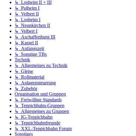
↳ Losheim II + III
↳ Pulheim I
↳ Velbert II
↳ Losheim I
↳ Neunkirchen II
↳ Velbert I
↳ Aschaffenburg III
↳ Kassel II
↳ Anfangszeit
↳ Sonstige TBs
Technik
↳ Allgemeines zu Technik
↳ Gleise
↳ Rollmaterial
↳ Anlagensteuerung
↳ Zubehör
Organisation und Gruppen
↳ Freiwillige Standards
↳ Teppichbahn-Gruppen
↳ Allgemeines zu Gruppen
↳ IG-Teppichbahn
↳ Teppichbahnfreunde
↳ XXL-Teppichbahn Forum
Sonstiges