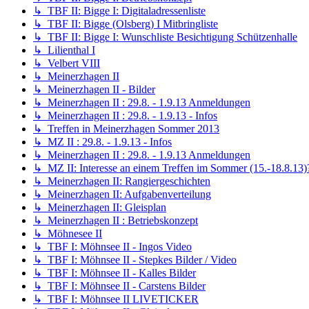
↳ TBF II: Bigge I: Digitaladressenliste
↳ TBF II: Bigge (Olsberg) I Mitbringliste
↳ TBF II: Bigge I: Wunschliste Besichtigung Schützenhalle
↳ Lilienthal I
↳ Velbert VIII
↳ Meinerzhagen II
↳ Meinerzhagen II - Bilder
↳ Meinerzhagen II : 29.8. - 1.9.13 Anmeldungen
↳ Meinerzhagen II : 29.8. - 1.9.13 - Infos
↳ Treffen in Meinerzhagen Sommer 2013
↳ MZ II : 29.8. - 1.9.13 - Infos
↳ Meinerzhagen II : 29.8. - 1.9.13 Anmeldungen
↳ MZ II: Interesse an einem Treffen im Sommer (15.-18.8.13)
↳ Meinerzhagen II: Rangiergeschichten
↳ Meinerzhagen II: Aufgabenverteilung
↳ Meinerzhagen II: Gleisplan
↳ Meinerzhagen II : Betriebskonzept
↳ Möhnesee II
↳ TBF I: Möhnsee II - Ingos Video
↳ TBF I: Möhnsee II - Stepkes Bilder / Video
↳ TBF I: Möhnsee II - Kalles Bilder
↳ TBF I: Möhnsee II - Carstens Bilder
↳ TBF I: Möhnsee II LIVETICKER