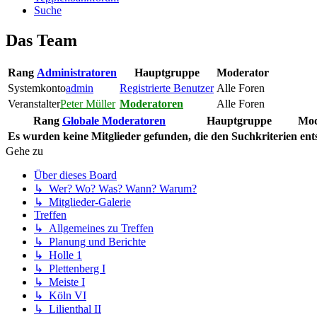
Suche
Das Team
Rang
Administratoren
Hauptgruppe
Moderator
Systemkonto
admin
Registrierte Benutzer
Alle Foren
Veranstalter
Peter Müller
Moderatoren
Alle Foren
Rang
Globale Moderatoren
Hauptgruppe
Mod
Es wurden keine Mitglieder gefunden, die den Suchkriterien ent
Gehe zu
Über dieses Board
↳ Wer? Wo? Was? Wann? Warum?
↳ Mitglieder-Galerie
Treffen
↳ Allgemeines zu Treffen
↳ Planung und Berichte
↳ Holle 1
↳ Plettenberg I
↳ Meiste I
↳ Köln VI
↳ Lilienthal II