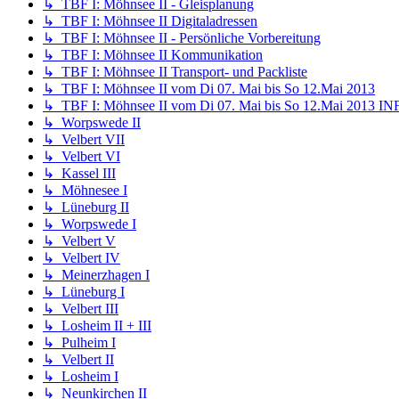
↳ TBF I: Möhnsee II - Gleisplanung
↳ TBF I: Möhnsee II Digitaladressen
↳ TBF I: Möhnsee II - Persönliche Vorbereitung
↳ TBF I: Möhnsee II Kommunikation
↳ TBF I: Möhnsee II Transport- und Packliste
↳ TBF I: Möhnsee II vom Di 07. Mai bis So 12.Mai 2013
↳ TBF I: Möhnsee II vom Di 07. Mai bis So 12.Mai 2013 I
↳ Worpswede II
↳ Velbert VII
↳ Velbert VI
↳ Kassel III
↳ Möhnesee I
↳ Lüneburg II
↳ Worpswede I
↳ Velbert V
↳ Velbert IV
↳ Meinerzhagen I
↳ Lüneburg I
↳ Velbert III
↳ Losheim II + III
↳ Pulheim I
↳ Velbert II
↳ Losheim I
↳ Neunkirchen II