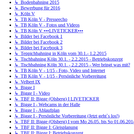
↳ Bodenbahning 2015
↳ Bewerbung für 2016
↳ Köln V
↳ TB Köln V - Presseecho
↳ TB Köln V - Fotos und Videos
↳ TB Köln V •••LIVETICKER•••
↳ Bilder bei Facebook 1
↳ Bilder bei Facebook 2
↳ Bilder bei Facebook 3
↳ Teppichbahning in Köln vom 30.1.- 1.2.2015
↳ Tischbahning Köln 30.1. - 2.2.2015 - Betriebskonzept
↳ Tischbahning Köln 30.1. - 2.2.2015 - Wer bringt was mit?
↳ TB Köln V - 1/15 - Foto, Video und Internet
↳ TB Köln V - 1/15 - Persönliche Vorbereitung
↳ Velbert IX
↳ Bigge I
↳ Bigge I - Video
↳ TBF II: Bigge (Olsberg) I LIVETICKER
↳ Bigge I - Webcams in der Halle
↳ Bigge I - Ablaufplan
↳ Bigge I - Persönliche Vorbereitung (Jetzt geht`s los!)
↳ TBF II: Bigge (Olsberg) I vom Mo 26.05. bis So 01.06.201
↳ TBF II: Bigge I: Gleisplanung
↳ TBF II: Bigge I: Betriebskonzept