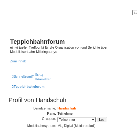
Teppichbahnforum
ein virtueller Treffpunkt für die Organisation von und Berichte über
Modelleisenbahn-Mitbringpartys
Zum Inhalt
FAQ
Schnellzugriff
Anmelden
Teppichbahnforum
Profil von Handschuh
Benutzername:
Handschuh
Rang:
Teilnehmer
Gruppen:
Modellbahnsystem:
ML, Digital (Multiprotokoll)