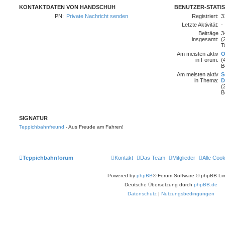
KONTAKTDATEN VON HANDSCHUH
BENUTZER-STATIS
PN:
Private Nachricht senden
Registriert:
3
Letzte Aktivität:
-
Beiträge
3
insgesamt:
(
T
Am meisten aktiv
O
in Forum:
(
B
Am meisten aktiv
S
in Thema:
D
(
B
SIGNATUR
Teppichbahnfreund
- Aus Freude am Fahren!
Teppichbahnforum
Kontakt
Das Team
Mitglieder
Alle Coo
Powered by
phpBB
® Forum Software © phpBB Lim
Deutsche Übersetzung durch
phpBB.de
Datenschutz
|
Nutzungsbedingungen