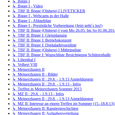
↳ Bigge I
↳ Bigge I - Video
↳ TBF II: Bigge (Olsberg) I LIVETICKER
↳ Bigge I - Webcams in der Halle
↳ Bigge I - Ablaufplan
↳ Bigge I - Persönliche Vorbereitung (Jetzt geht`s los!)
↳ TBF II: Bigge (Olsberg) I vom Mo 26.05. bis So 01.06.201
↳ TBF II: Bigge I: Gleisplanung
↳ TBF II: Bigge I: Betriebskonzept
↳ TBF II: Bigge I: Digitaladressenliste
↳ TBF II: Bigge (Olsberg) I Mitbringliste
↳ TBF II: Bigge I: Wunschliste Besichtigung Schützenhalle
↳ Lilienthal I
↳ Velbert VIII
↳ Meinerzhagen II
↳ Meinerzhagen II - Bilder
↳ Meinerzhagen II : 29.8. - 1.9.13 Anmeldungen
↳ Meinerzhagen II : 29.8. - 1.9.13 - Infos
↳ Treffen in Meinerzhagen Sommer 2013
↳ MZ II : 29.8. - 1.9.13 - Infos
↳ Meinerzhagen II : 29.8. - 1.9.13 Anmeldungen
↳ MZ II: Interesse an einem Treffen im Sommer (15.-18.8.13)
↳ Meinerzhagen II: Rangiergeschichten
↳ Meinerzhagen II: Aufgabenverteilung