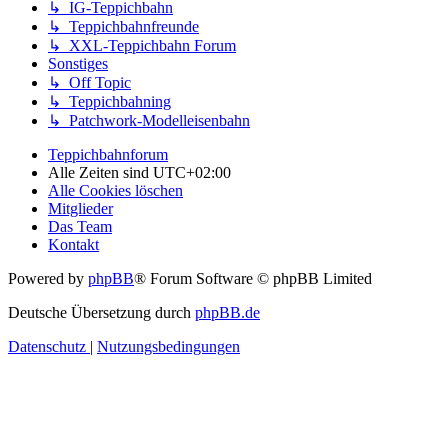
↳ IG-Teppichbahn
↳ Teppichbahnfreunde
↳ XXL-Teppichbahn Forum
Sonstiges
↳ Off Topic
↳ Teppichbahning
↳ Patchwork-Modelleisenbahn
Teppichbahnforum
Alle Zeiten sind
UTC+02:00
Alle Cookies löschen
Mitglieder
Das Team
Kontakt
Powered by
phpBB
® Forum Software © phpBB Limited
Deutsche Übersetzung durch
phpBB.de
Datenschutz
|
Nutzungsbedingungen