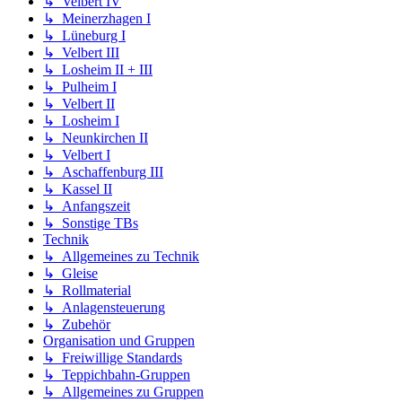
↳ Velbert IV
↳ Meinerzhagen I
↳ Lüneburg I
↳ Velbert III
↳ Losheim II + III
↳ Pulheim I
↳ Velbert II
↳ Losheim I
↳ Neunkirchen II
↳ Velbert I
↳ Aschaffenburg III
↳ Kassel II
↳ Anfangszeit
↳ Sonstige TBs
Technik
↳ Allgemeines zu Technik
↳ Gleise
↳ Rollmaterial
↳ Anlagensteuerung
↳ Zubehör
Organisation und Gruppen
↳ Freiwillige Standards
↳ Teppichbahn-Gruppen
↳ Allgemeines zu Gruppen