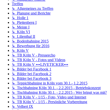
Treffen
↳ Allgemeines zu Treffen
↳ Planung und Berichte
↳ Holle 1
↳ Plettenberg I
↳ Meiste I
↳ Köln VI
↳ Lilienthal II
↳ Bodenbahning 2015
↳ Bewerbung für 2016
↳ Köln V
↳ TB Köln V - Presseecho
↳ TB Köln V - Fotos und Videos
↳ TB Köln V •••LIVETICKER•••
↳ Bilder bei Facebook 1
↳ Bilder bei Facebook 2
↳ Bilder bei Facebook 3
↳ Teppichbahning in Köln vom 30.1.- 1.2.2015
↳ Tischbahning Köln 30.1. - 2.2.2015 - Betriebskonzept
↳ Tischbahning Köln 30.1. - 2.2.2015 - Wer bringt was mit?
↳ TB Köln V - 1/15 - Foto, Video und Internet
↳ TB Köln V - 1/15 - Persönliche Vorbereitung
↳ Velbert IX