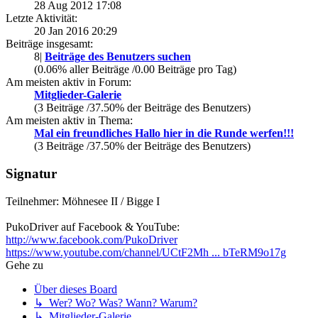
28 Aug 2012 17:08
Letzte Aktivität:
20 Jan 2016 20:29
Beiträge insgesamt:
8|
Beiträge des Benutzers suchen
(0.06% aller Beiträge /0.00 Beiträge pro Tag)
Am meisten aktiv in Forum:
Mitglieder-Galerie
(3 Beiträge /37.50% der Beiträge des Benutzers)
Am meisten aktiv in Thema:
Mal ein freundliches Hallo hier in die Runde werfen!!!
(3 Beiträge /37.50% der Beiträge des Benutzers)
Signatur
Teilnehmer: Möhnesee II / Bigge I
PukoDriver auf Facebook & YouTube:
http://www.facebook.com/PukoDriver
https://www.youtube.com/channel/UCtF2Mh ... bTeRM9o17g
Gehe zu
Über dieses Board
↳ Wer? Wo? Was? Wann? Warum?
↳ Mitglieder-Galerie