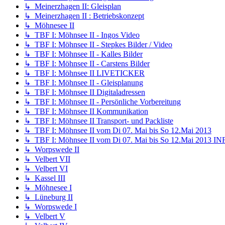
↳ Meinerzhagen II: Gleisplan
↳ Meinerzhagen II : Betriebskonzept
↳ Möhnesee II
↳ TBF I: Möhnsee II - Ingos Video
↳ TBF I: Möhnsee II - Stepkes Bilder / Video
↳ TBF I: Möhnsee II - Kalles Bilder
↳ TBF I: Möhnsee II - Carstens Bilder
↳ TBF I: Möhnsee II LIVETICKER
↳ TBF I: Möhnsee II - Gleisplanung
↳ TBF I: Möhnsee II Digitaladressen
↳ TBF I: Möhnsee II - Persönliche Vorbereitung
↳ TBF I: Möhnsee II Kommunikation
↳ TBF I: Möhnsee II Transport- und Packliste
↳ TBF I: Möhnsee II vom Di 07. Mai bis So 12.Mai 2013
↳ TBF I: Möhnsee II vom Di 07. Mai bis So 12.Mai 2013 I
↳ Worpswede II
↳ Velbert VII
↳ Velbert VI
↳ Kassel III
↳ Möhnesee I
↳ Lüneburg II
↳ Worpswede I
↳ Velbert V