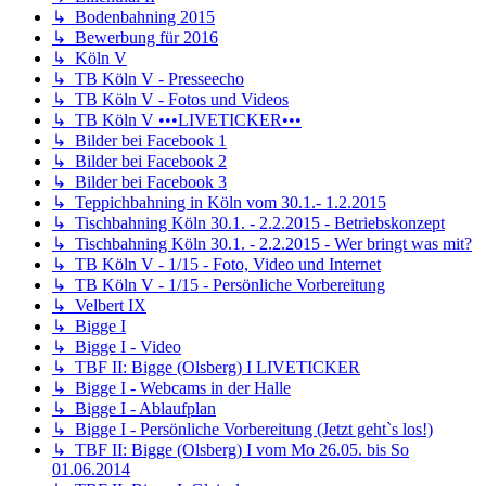
↳ Bodenbahning 2015
↳ Bewerbung für 2016
↳ Köln V
↳ TB Köln V - Presseecho
↳ TB Köln V - Fotos und Videos
↳ TB Köln V •••LIVETICKER•••
↳ Bilder bei Facebook 1
↳ Bilder bei Facebook 2
↳ Bilder bei Facebook 3
↳ Teppichbahning in Köln vom 30.1.- 1.2.2015
↳ Tischbahning Köln 30.1. - 2.2.2015 - Betriebskonzept
↳ Tischbahning Köln 30.1. - 2.2.2015 - Wer bringt was mit?
↳ TB Köln V - 1/15 - Foto, Video und Internet
↳ TB Köln V - 1/15 - Persönliche Vorbereitung
↳ Velbert IX
↳ Bigge I
↳ Bigge I - Video
↳ TBF II: Bigge (Olsberg) I LIVETICKER
↳ Bigge I - Webcams in der Halle
↳ Bigge I - Ablaufplan
↳ Bigge I - Persönliche Vorbereitung (Jetzt geht`s los!)
↳ TBF II: Bigge (Olsberg) I vom Mo 26.05. bis So
01.06.2014