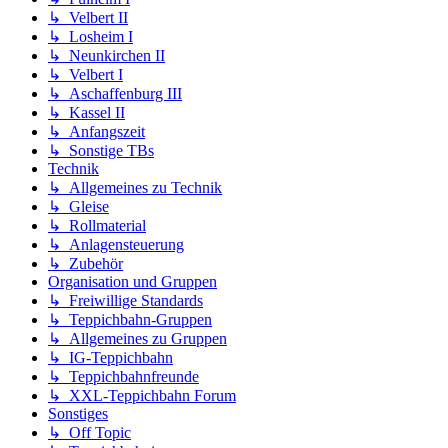
↳ Velbert II
↳ Losheim I
↳ Neunkirchen II
↳ Velbert I
↳ Aschaffenburg III
↳ Kassel II
↳ Anfangszeit
↳ Sonstige TBs
Technik
↳ Allgemeines zu Technik
↳ Gleise
↳ Rollmaterial
↳ Anlagensteuerung
↳ Zubehör
Organisation und Gruppen
↳ Freiwillige Standards
↳ Teppichbahn-Gruppen
↳ Allgemeines zu Gruppen
↳ IG-Teppichbahn
↳ Teppichbahnfreunde
↳ XXL-Teppichbahn Forum
Sonstiges
↳ Off Topic