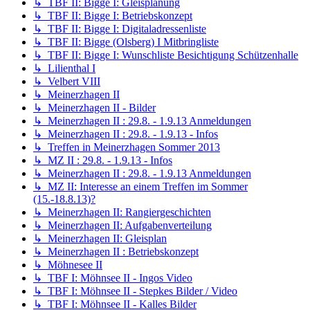
↳ TBF II: Bigge I: Gleisplanung
↳ TBF II: Bigge I: Betriebskonzept
↳ TBF II: Bigge I: Digitaladressenliste
↳ TBF II: Bigge (Olsberg) I Mitbringliste
↳ TBF II: Bigge I: Wunschliste Besichtigung Schützenhalle
↳ Lilienthal I
↳ Velbert VIII
↳ Meinerzhagen II
↳ Meinerzhagen II - Bilder
↳ Meinerzhagen II : 29.8. - 1.9.13 Anmeldungen
↳ Meinerzhagen II : 29.8. - 1.9.13 - Infos
↳ Treffen in Meinerzhagen Sommer 2013
↳ MZ II : 29.8. - 1.9.13 - Infos
↳ Meinerzhagen II : 29.8. - 1.9.13 Anmeldungen
↳ MZ II: Interesse an einem Treffen im Sommer
(15.-18.8.13)?
↳ Meinerzhagen II: Rangiergeschichten
↳ Meinerzhagen II: Aufgabenverteilung
↳ Meinerzhagen II: Gleisplan
↳ Meinerzhagen II : Betriebskonzept
↳ Möhnesee II
↳ TBF I: Möhnsee II - Ingos Video
↳ TBF I: Möhnsee II - Stepkes Bilder / Video
↳ TBF I: Möhnsee II - Kalles Bilder