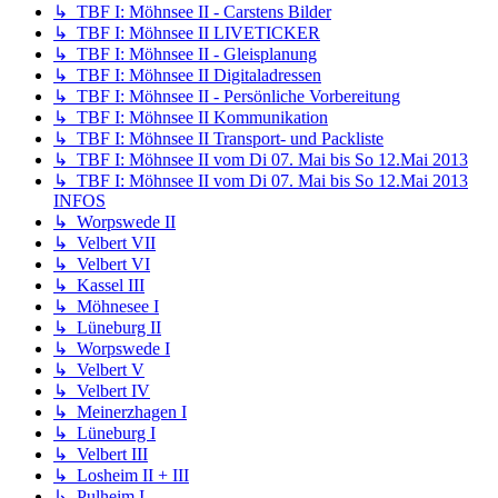
↳ TBF I: Möhnsee II - Carstens Bilder
↳ TBF I: Möhnsee II LIVETICKER
↳ TBF I: Möhnsee II - Gleisplanung
↳ TBF I: Möhnsee II Digitaladressen
↳ TBF I: Möhnsee II - Persönliche Vorbereitung
↳ TBF I: Möhnsee II Kommunikation
↳ TBF I: Möhnsee II Transport- und Packliste
↳ TBF I: Möhnsee II vom Di 07. Mai bis So 12.Mai 2013
↳ TBF I: Möhnsee II vom Di 07. Mai bis So 12.Mai 2013
INFOS
↳ Worpswede II
↳ Velbert VII
↳ Velbert VI
↳ Kassel III
↳ Möhnesee I
↳ Lüneburg II
↳ Worpswede I
↳ Velbert V
↳ Velbert IV
↳ Meinerzhagen I
↳ Lüneburg I
↳ Velbert III
↳ Losheim II + III
↳ Pulheim I