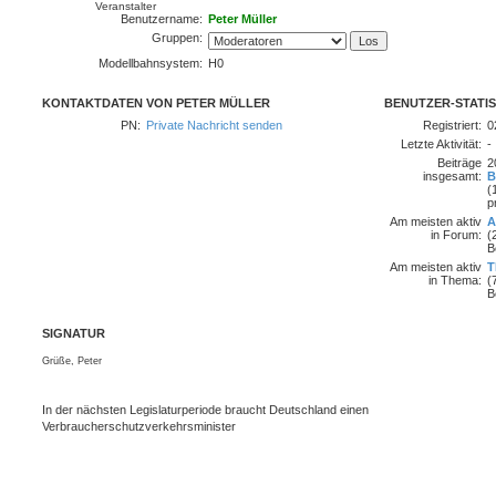
Veranstalter
Benutzername:
Peter Müller
Gruppen:
Modellbahnsystem:
H0
KONTAKTDATEN VON PETER MÜLLER
BENUTZER-STATIS
PN:
Private Nachricht senden
Registriert:
0
Letzte Aktivität:
-
Beiträge
2
insgesamt:
B
(
p
Am meisten aktiv
A
in Forum:
(
B
Am meisten aktiv
T
in Thema:
(
B
SIGNATUR
Grüße, Peter
In der nächsten Legislaturperiode braucht Deutschland einen
Verbraucherschutzverkehrsminister