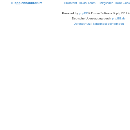
Teppichbahnforum
Kontakt
Das Team
Mitglieder
Alle Coo
Powered by
phpBB
® Forum Software © phpBB Lim
Deutsche Übersetzung durch
phpBB.de
Datenschutz
|
Nutzungsbedingungen