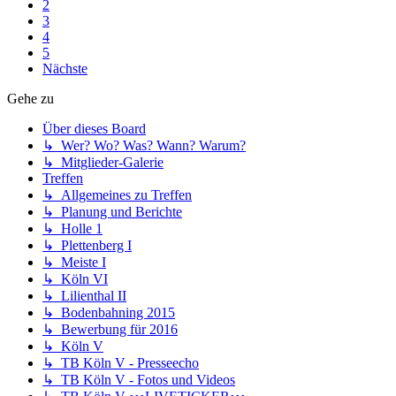
2
3
4
5
Nächste
Gehe zu
Über dieses Board
↳ Wer? Wo? Was? Wann? Warum?
↳ Mitglieder-Galerie
Treffen
↳ Allgemeines zu Treffen
↳ Planung und Berichte
↳ Holle 1
↳ Plettenberg I
↳ Meiste I
↳ Köln VI
↳ Lilienthal II
↳ Bodenbahning 2015
↳ Bewerbung für 2016
↳ Köln V
↳ TB Köln V - Presseecho
↳ TB Köln V - Fotos und Videos