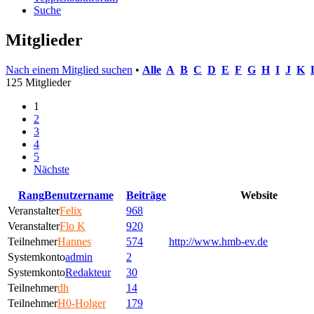
Suche
Mitglieder
Nach einem Mitglied suchen
•
Alle
A
B
C
D
E
F
G
H
I
J
K
125 Mitglieder
1
2
3
4
5
Nächste
Rang
Benutzername
Beiträge
Website
Veranstalter
Felix
968
Veranstalter
Flo K
920
Teilnehmer
Hannes
574
http://www.hmb-ev.de
Systemkonto
admin
2
Systemkonto
Redakteur
30
Teilnehmer
dh
14
Teilnehmer
H0-Holger
179