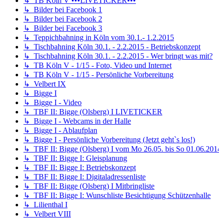
↳ TB Köln V •••LIVETICKER•••
↳ Bilder bei Facebook 1
↳ Bilder bei Facebook 2
↳ Bilder bei Facebook 3
↳ Teppichbahning in Köln vom 30.1.- 1.2.2015
↳ Tischbahning Köln 30.1. - 2.2.2015 - Betriebskonzept
↳ Tischbahning Köln 30.1. - 2.2.2015 - Wer bringt was mit?
↳ TB Köln V - 1/15 - Foto, Video und Internet
↳ TB Köln V - 1/15 - Persönliche Vorbereitung
↳ Velbert IX
↳ Bigge I
↳ Bigge I - Video
↳ TBF II: Bigge (Olsberg) I LIVETICKER
↳ Bigge I - Webcams in der Halle
↳ Bigge I - Ablaufplan
↳ Bigge I - Persönliche Vorbereitung (Jetzt geht`s los!)
↳ TBF II: Bigge (Olsberg) I vom Mo 26.05. bis So 01.06.201
↳ TBF II: Bigge I: Gleisplanung
↳ TBF II: Bigge I: Betriebskonzept
↳ TBF II: Bigge I: Digitaladressenliste
↳ TBF II: Bigge (Olsberg) I Mitbringliste
↳ TBF II: Bigge I: Wunschliste Besichtigung Schützenhalle
↳ Lilienthal I
↳ Velbert VIII