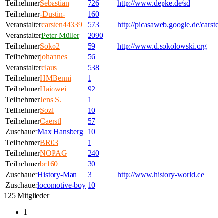
Teilnehmer
Sebastian
726
http://www.depke.de/sd
Teilnehmer
-Dustin-
160
Veranstalter
carsten44339
573
http://picasaweb.google.de/cars
Veranstalter
Peter Müller
2090
Teilnehmer
Soko2
59
http://www.d.sokolowski.org
Teilnehmer
johannes
56
Veranstalter
claus
538
Teilnehmer
HMBenni
1
Teilnehmer
Haiowei
92
Teilnehmer
Jens S.
1
Teilnehmer
Sozi
10
Teilnehmer
Caerstl
57
Zuschauer
Max Hansberg
10
Teilnehmer
BR03
1
Teilnehmer
NOPAG
240
Teilnehmer
br160
30
Zuschauer
History-Man
3
http://www.history-world.de
Zuschauer
locomotive-boy
10
125 Mitglieder
1