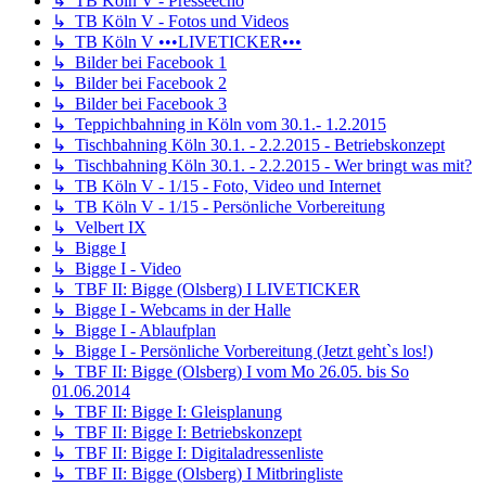
↳ TB Köln V - Presseecho
↳ TB Köln V - Fotos und Videos
↳ TB Köln V •••LIVETICKER•••
↳ Bilder bei Facebook 1
↳ Bilder bei Facebook 2
↳ Bilder bei Facebook 3
↳ Teppichbahning in Köln vom 30.1.- 1.2.2015
↳ Tischbahning Köln 30.1. - 2.2.2015 - Betriebskonzept
↳ Tischbahning Köln 30.1. - 2.2.2015 - Wer bringt was mit?
↳ TB Köln V - 1/15 - Foto, Video und Internet
↳ TB Köln V - 1/15 - Persönliche Vorbereitung
↳ Velbert IX
↳ Bigge I
↳ Bigge I - Video
↳ TBF II: Bigge (Olsberg) I LIVETICKER
↳ Bigge I - Webcams in der Halle
↳ Bigge I - Ablaufplan
↳ Bigge I - Persönliche Vorbereitung (Jetzt geht`s los!)
↳ TBF II: Bigge (Olsberg) I vom Mo 26.05. bis So
01.06.2014
↳ TBF II: Bigge I: Gleisplanung
↳ TBF II: Bigge I: Betriebskonzept
↳ TBF II: Bigge I: Digitaladressenliste
↳ TBF II: Bigge (Olsberg) I Mitbringliste