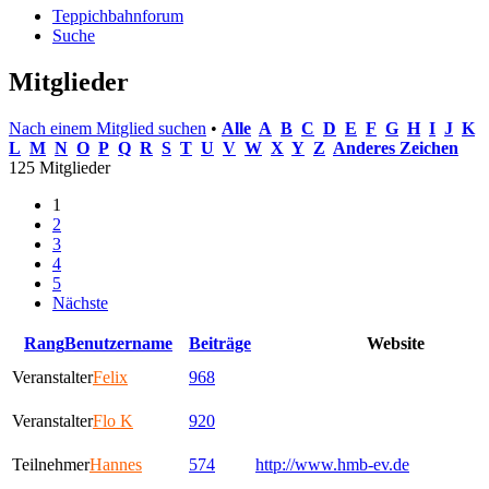
Teppichbahnforum
Suche
Mitglieder
Nach einem Mitglied suchen
•
Alle
A
B
C
D
E
F
G
H
I
J
K
L
M
N
O
P
Q
R
S
T
U
V
W
X
Y
Z
Anderes Zeichen
125 Mitglieder
1
2
3
4
5
Nächste
Rang
Benutzername
Beiträge
Website
Veranstalter
Felix
968
Veranstalter
Flo K
920
Teilnehmer
Hannes
574
http://www.hmb-ev.de