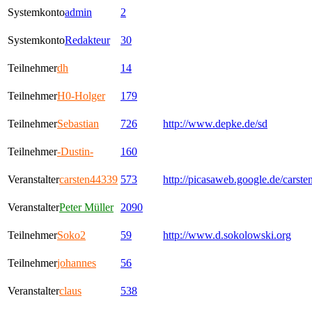
Systemkonto
admin
2
Systemkonto
Redakteur
30
Teilnehmer
dh
14
Teilnehmer
H0-Holger
179
Teilnehmer
Sebastian
726
http://www.depke.de/sd
Teilnehmer
-Dustin-
160
Veranstalter
carsten44339
573
http://picasaweb.google.de/carst
Veranstalter
Peter Müller
2090
Teilnehmer
Soko2
59
http://www.d.sokolowski.org
Teilnehmer
johannes
56
Veranstalter
claus
538