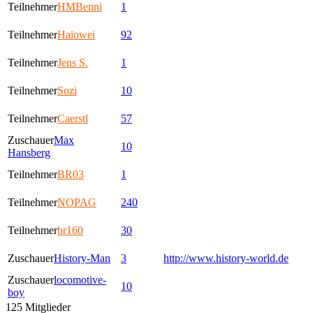
Teilnehmer
HMBenni
1
Teilnehmer
Haiowei
92
Teilnehmer
Jens S.
1
Teilnehmer
Sozi
10
Teilnehmer
Caerstl
57
Zuschauer
Max
10
Hansberg
Teilnehmer
BR03
1
Teilnehmer
NOPAG
240
Teilnehmer
br160
30
Zuschauer
History-Man
3
http://www.history-world.de
Zuschauer
locomotive-
10
boy
125 Mitglieder