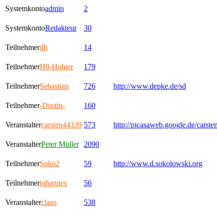
Systemkonto
admin
2
Systemkonto
Redakteur
30
Teilnehmer
dh
14
Teilnehmer
H0-Holger
179
Teilnehmer
Sebastian
726
http://www.depke.de/sd
Teilnehmer
-Dustin-
160
Veranstalter
carsten44339
573
http://picasaweb.google.de/carst
Veranstalter
Peter Müller
2090
Teilnehmer
Soko2
59
http://www.d.sokolowski.org
Teilnehmer
johannes
56
Veranstalter
claus
538