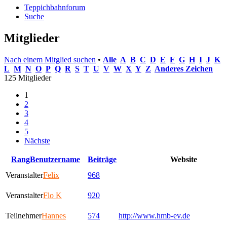
Teppichbahnforum
Suche
Mitglieder
Nach einem Mitglied suchen
•
Alle
A
B
C
D
E
F
G
H
I
J
K
L
M
N
O
P
Q
R
S
T
U
V
W
X
Y
Z
Anderes Zeichen
125 Mitglieder
1
2
3
4
5
Nächste
Rang
Benutzername
Beiträge
Website
Veranstalter
Felix
968
Veranstalter
Flo K
920
Teilnehmer
Hannes
574
http://www.hmb-ev.de