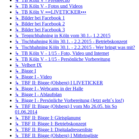
↳ TB Köln V - Presseecho
↳ TB Köln V - Fotos und Videos
↳ TB Köln V •••LIVETICKER•••
↳ Bilder bei Facebook 1
↳ Bilder bei Facebook 2
↳ Bilder bei Facebook 3
↳ Teppichbahning in Köln vom 30.1.- 1.2.2015
↳ Tischbahning Köln 30.1. - 2.2.2015 - Betriebskonzept
↳ Tischbahning Köln 30.1. - 2.2.2015 - Wer bringt was mit?
↳ TB Köln V - 1/15 - Foto, Video und Internet
↳ TB Köln V - 1/15 - Persönliche Vorbereitung
↳ Velbert IX
↳ Bigge I
↳ Bigge I - Video
↳ TBF II: Bigge (Olsberg) I LIVETICKER
↳ Bigge I - Webcams in der Halle
↳ Bigge I - Ablaufplan
↳ Bigge I - Persönliche Vorbereitung (Jetzt geht`s los!)
↳ TBF II: Bigge (Olsberg) I vom Mo 26.05. bis So
01.06.2014
↳ TBF II: Bigge I: Gleisplanung
↳ TBF II: Bigge I: Betriebskonzept
↳ TBF II: Bigge I: Digitaladressenliste
↳ TBF II: Bigge (Olsberg) I Mitbringliste