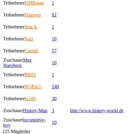
Teilnehmer
HMBenni
1
Teilnehmer
Haiowei
92
Teilnehmer
Jens S.
1
Teilnehmer
Sozi
10
Teilnehmer
Caerstl
57
Zuschauer
Max
10
Hansberg
Teilnehmer
BR03
1
Teilnehmer
NOPAG
240
Teilnehmer
br160
30
Zuschauer
History-Man
3
http://www.history-world.de
Zuschauer
locomotive-
10
boy
125 Mitglieder