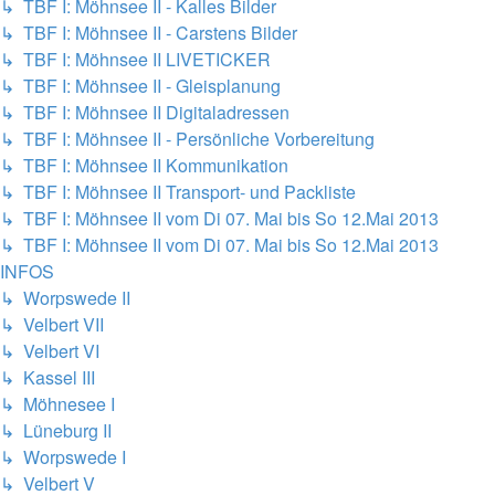
↳ TBF I: Möhnsee II - Kalles Bilder
↳ TBF I: Möhnsee II - Carstens Bilder
↳ TBF I: Möhnsee II LIVETICKER
↳ TBF I: Möhnsee II - Gleisplanung
↳ TBF I: Möhnsee II Digitaladressen
↳ TBF I: Möhnsee II - Persönliche Vorbereitung
↳ TBF I: Möhnsee II Kommunikation
↳ TBF I: Möhnsee II Transport- und Packliste
↳ TBF I: Möhnsee II vom Di 07. Mai bis So 12.Mai 2013
↳ TBF I: Möhnsee II vom Di 07. Mai bis So 12.Mai 2013
INFOS
↳ Worpswede II
↳ Velbert VII
↳ Velbert VI
↳ Kassel III
↳ Möhnesee I
↳ Lüneburg II
↳ Worpswede I
↳ Velbert V