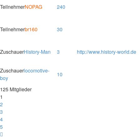
Teilnehmer
NOPAG
240
Teilnehmer
br160
30
Zuschauer
History-Man
3
http://www.history-world.de
Zuschauer
locomotive-
10
boy
125 Mitglieder
1
2
3
4
5
Nächste