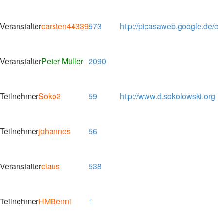
Veranstalter
carsten44339
573
http://picasaweb.google.de/
Veranstalter
Peter Müller
2090
Teilnehmer
Soko2
59
http://www.d.sokolowski.org
Teilnehmer
johannes
56
Veranstalter
claus
538
Teilnehmer
HMBenni
1