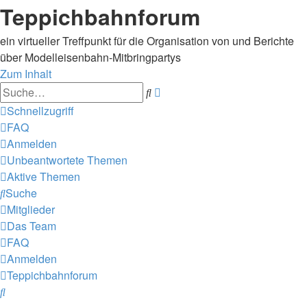
Teppichbahnforum
ein virtueller Treffpunkt für die Organisation von und Berichte
über Modelleisenbahn-Mitbringpartys
Zum Inhalt
Erweiterte
Suche
Suche
Schnellzugriff
FAQ
Anmelden
Unbeantwortete Themen
Aktive Themen
Suche
Mitglieder
Das Team
FAQ
Anmelden
Teppichbahnforum
Suche