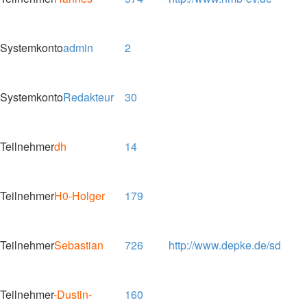
Systemkonto
admin
2
Systemkonto
Redakteur
30
Teilnehmer
dh
14
Teilnehmer
H0-Holger
179
Teilnehmer
Sebastian
726
http://www.depke.de/sd
Teilnehmer
-Dustin-
160