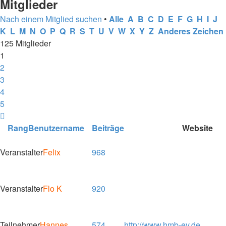
Mitglieder
Nach einem Mitglied suchen
•
Alle
A
B
C
D
E
F
G
H
I
J
K
L
M
N
O
P
Q
R
S
T
U
V
W
X
Y
Z
Anderes Zeichen
125 Mitglieder
1
2
3
4
5
Nächste
Rang
Benutzername
Beiträge
Website
Veranstalter
Felix
968
Veranstalter
Flo K
920
Teilnehmer
Hannes
574
http://www.hmb-ev.de