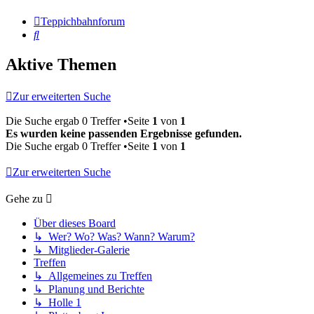
Teppichbahnforum
Suche
Aktive Themen
Zur erweiterten Suche
Die Suche ergab 0 Treffer •Seite
1
von
1
Es wurden keine passenden Ergebnisse gefunden.
Die Suche ergab 0 Treffer •Seite
1
von
1
Zur erweiterten Suche
Gehe zu
Über dieses Board
↳ Wer? Wo? Was? Wann? Warum?
↳ Mitglieder-Galerie
Treffen
↳ Allgemeines zu Treffen
↳ Planung und Berichte
↳ Holle 1