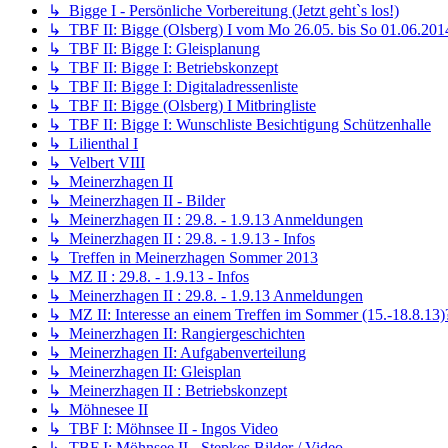
↳ Bigge I - Persönliche Vorbereitung (Jetzt geht`s los!)
↳ TBF II: Bigge (Olsberg) I vom Mo 26.05. bis So 01.06.201
↳ TBF II: Bigge I: Gleisplanung
↳ TBF II: Bigge I: Betriebskonzept
↳ TBF II: Bigge I: Digitaladressenliste
↳ TBF II: Bigge (Olsberg) I Mitbringliste
↳ TBF II: Bigge I: Wunschliste Besichtigung Schützenhalle
↳ Lilienthal I
↳ Velbert VIII
↳ Meinerzhagen II
↳ Meinerzhagen II - Bilder
↳ Meinerzhagen II : 29.8. - 1.9.13 Anmeldungen
↳ Meinerzhagen II : 29.8. - 1.9.13 - Infos
↳ Treffen in Meinerzhagen Sommer 2013
↳ MZ II : 29.8. - 1.9.13 - Infos
↳ Meinerzhagen II : 29.8. - 1.9.13 Anmeldungen
↳ MZ II: Interesse an einem Treffen im Sommer (15.-18.8.13)
↳ Meinerzhagen II: Rangiergeschichten
↳ Meinerzhagen II: Aufgabenverteilung
↳ Meinerzhagen II: Gleisplan
↳ Meinerzhagen II : Betriebskonzept
↳ Möhnesee II
↳ TBF I: Möhnsee II - Ingos Video
↳ TBF I: Möhnsee II - Stepkes Bilder / Video