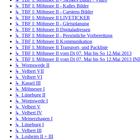
↳ TBF I: Möhnsee II - Kalles Bilder
↳ TBF I: Möhnsee II - Carstens Bilder
↳ TBF I: Möhnsee II LIVETICKER
↳ TBF I: Möhnsee II - Gleisplanung
↳ TBF I: Möhnsee II Digitaladressen
↳ TBF I: Möhnsee II - Persönliche Vorbereitung
↳ TBF I: Möhnsee II Kommunikation
↳ TBF I: Möhnsee II Transport- und Packliste
↳ TBF I: Möhnsee II vom Di 07. Mai bis So 12.Mai 2013
↳ TBF I: Möhnsee II vom Di 07. Mai bis So 12.Mai 2013 I
↳ Worpswede II
↳ Velbert VII
↳ Velbert VI
↳ Kassel III
↳ Möhnesee I
↳ Lüneburg II
↳ Worpswede I
↳ Velbert V
↳ Velbert IV
↳ Meinerzhagen I
↳ Lüneburg I
↳ Velbert III
↳ Losheim II + III