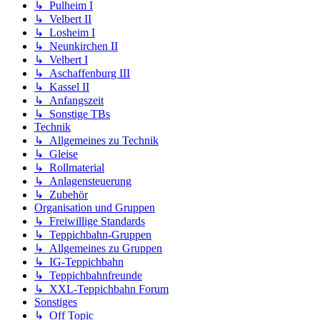
↳ Pulheim I
↳ Velbert II
↳ Losheim I
↳ Neunkirchen II
↳ Velbert I
↳ Aschaffenburg III
↳ Kassel II
↳ Anfangszeit
↳ Sonstige TBs
Technik
↳ Allgemeines zu Technik
↳ Gleise
↳ Rollmaterial
↳ Anlagensteuerung
↳ Zubehör
Organisation und Gruppen
↳ Freiwillige Standards
↳ Teppichbahn-Gruppen
↳ Allgemeines zu Gruppen
↳ IG-Teppichbahn
↳ Teppichbahnfreunde
↳ XXL-Teppichbahn Forum
Sonstiges
↳ Off Topic