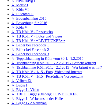
↳ Plettenberg I
↳ Meiste I
↳ Köln VI
↳ Lilienthal II
↳ Bodenbahning 2015
↳ Bewerbung für 2016
↳ Köln V
↳ TB Köln V - Presseecho
↳ TB Köln V - Fotos und Videos
↳ TB Köln V •••LIVETICKER•••
↳ Bilder bei Facebook 1
↳ Bilder bei Facebook 2
↳ Bilder bei Facebook 3
↳ Teppichbahning in Köln vom 30.1.- 1.2.2015
↳ Tischbahning Köln 30.1. - 2.2.2015 - Betriebskonzept
↳ Tischbahning Köln 30.1. - 2.2.2015 - Wer bringt was mit?
↳ TB Köln V - 1/15 - Foto, Video und Internet
↳ TB Köln V - 1/15 - Persönliche Vorbereitung
↳ Velbert IX
↳ Bigge I
↳ Bigge I - Video
↳ TBF II: Bigge (Olsberg) I LIVETICKER
↳ Bigge I - Webcams in der Halle
↳ Bigge I - Ablaufplan