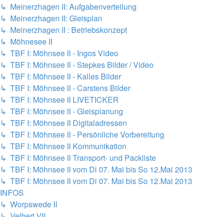
↳ Meinerzhagen II: Aufgabenverteilung
↳ Meinerzhagen II: Gleisplan
↳ Meinerzhagen II : Betriebskonzept
↳ Möhnesee II
↳ TBF I: Möhnsee II - Ingos Video
↳ TBF I: Möhnsee II - Stepkes Bilder / Video
↳ TBF I: Möhnsee II - Kalles Bilder
↳ TBF I: Möhnsee II - Carstens Bilder
↳ TBF I: Möhnsee II LIVETICKER
↳ TBF I: Möhnsee II - Gleisplanung
↳ TBF I: Möhnsee II Digitaladressen
↳ TBF I: Möhnsee II - Persönliche Vorbereitung
↳ TBF I: Möhnsee II Kommunikation
↳ TBF I: Möhnsee II Transport- und Packliste
↳ TBF I: Möhnsee II vom Di 07. Mai bis So 12.Mai 2013
↳ TBF I: Möhnsee II vom Di 07. Mai bis So 12.Mai 2013
INFOS
↳ Worpswede II
↳ Velbert VII