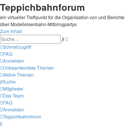
Teppichbahnforum
ein virtueller Treffpunkt für die Organisation von und Berichte
über Modelleisenbahn-Mitbringpartys
Zum Inhalt
Erweiterte
Suche
Suche
Schnellzugriff
FAQ
Anmelden
Unbeantwortete Themen
Aktive Themen
Suche
Mitglieder
Das Team
FAQ
Anmelden
Teppichbahnforum
Suche