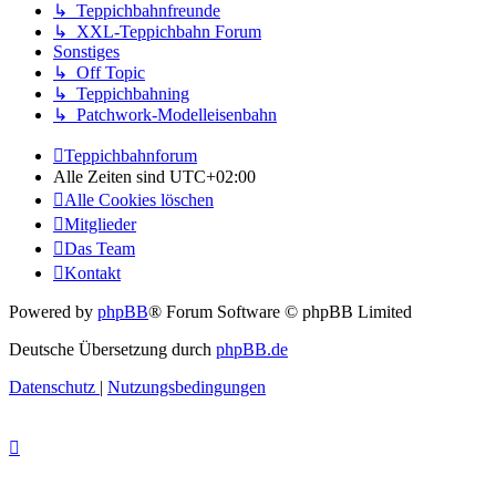
↳ Teppichbahnfreunde
↳ XXL-Teppichbahn Forum
Sonstiges
↳ Off Topic
↳ Teppichbahning
↳ Patchwork-Modelleisenbahn
Teppichbahnforum
Alle Zeiten sind
UTC+02:00
Alle Cookies löschen
Mitglieder
Das Team
Kontakt
Powered by
phpBB
® Forum Software © phpBB Limited
Deutsche Übersetzung durch
phpBB.de
Datenschutz
|
Nutzungsbedingungen