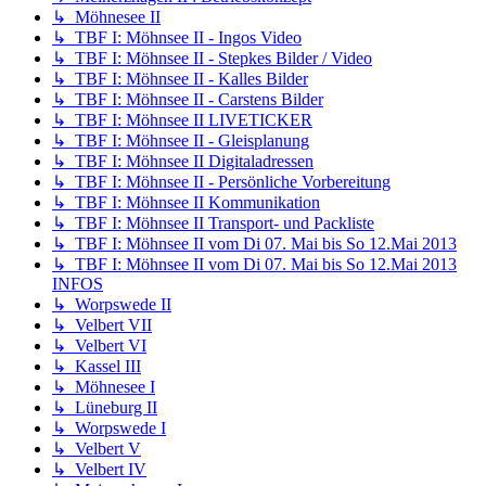
↳ Möhnesee II
↳ TBF I: Möhnsee II - Ingos Video
↳ TBF I: Möhnsee II - Stepkes Bilder / Video
↳ TBF I: Möhnsee II - Kalles Bilder
↳ TBF I: Möhnsee II - Carstens Bilder
↳ TBF I: Möhnsee II LIVETICKER
↳ TBF I: Möhnsee II - Gleisplanung
↳ TBF I: Möhnsee II Digitaladressen
↳ TBF I: Möhnsee II - Persönliche Vorbereitung
↳ TBF I: Möhnsee II Kommunikation
↳ TBF I: Möhnsee II Transport- und Packliste
↳ TBF I: Möhnsee II vom Di 07. Mai bis So 12.Mai 2013
↳ TBF I: Möhnsee II vom Di 07. Mai bis So 12.Mai 2013
INFOS
↳ Worpswede II
↳ Velbert VII
↳ Velbert VI
↳ Kassel III
↳ Möhnesee I
↳ Lüneburg II
↳ Worpswede I
↳ Velbert V
↳ Velbert IV