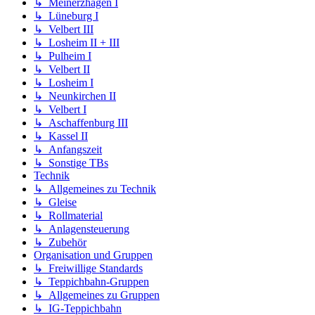
↳ Meinerzhagen I
↳ Lüneburg I
↳ Velbert III
↳ Losheim II + III
↳ Pulheim I
↳ Velbert II
↳ Losheim I
↳ Neunkirchen II
↳ Velbert I
↳ Aschaffenburg III
↳ Kassel II
↳ Anfangszeit
↳ Sonstige TBs
Technik
↳ Allgemeines zu Technik
↳ Gleise
↳ Rollmaterial
↳ Anlagensteuerung
↳ Zubehör
Organisation und Gruppen
↳ Freiwillige Standards
↳ Teppichbahn-Gruppen
↳ Allgemeines zu Gruppen
↳ IG-Teppichbahn