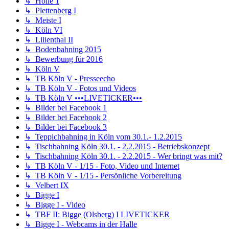
↳ Holle 1
↳ Plettenberg I
↳ Meiste I
↳ Köln VI
↳ Lilienthal II
↳ Bodenbahning 2015
↳ Bewerbung für 2016
↳ Köln V
↳ TB Köln V - Presseecho
↳ TB Köln V - Fotos und Videos
↳ TB Köln V •••LIVETICKER•••
↳ Bilder bei Facebook 1
↳ Bilder bei Facebook 2
↳ Bilder bei Facebook 3
↳ Teppichbahning in Köln vom 30.1.- 1.2.2015
↳ Tischbahning Köln 30.1. - 2.2.2015 - Betriebskonzept
↳ Tischbahning Köln 30.1. - 2.2.2015 - Wer bringt was mit?
↳ TB Köln V - 1/15 - Foto, Video und Internet
↳ TB Köln V - 1/15 - Persönliche Vorbereitung
↳ Velbert IX
↳ Bigge I
↳ Bigge I - Video
↳ TBF II: Bigge (Olsberg) I LIVETICKER
↳ Bigge I - Webcams in der Halle