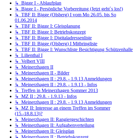
↳ Bigge I - Ablaufplan
↳ Bigge I - Persönliche Vorbereitung (Jetzt geht`s los!)
↳ TBF II: Bigge (Olsberg) I vom Mo 26.05. bis So
01.06.2014
↳ TBF II: Bigge I: Gleisplanung
↳ TBF II: Bigge I: Betriebskonzept
↳ TBF II: Bigge I: Digitaladressenliste
↳ TBF II: Bigge (Olsberg) I Mitbringliste
↳ TBF II: Bigge I: Wunschliste Besichtigung Schützenhalle
↳ Lilienthal I
↳ Velbert VIII
↳ Meinerzhagen II
↳ Meinerzhagen II - Bilder
↳ Meinerzhagen II : 29.8. - 1.9.13 Anmeldungen
↳ Meinerzhagen II : 29.8. - 1.9.13 - Infos
↳ Treffen in Meinerzhagen Sommer 2013
↳ MZ II : 29.8. - 1.9.13 - Infos
↳ Meinerzhagen II : 29.8. - 1.9.13 Anmeldungen
↳ MZ II: Interesse an einem Treffen im Sommer
(15.-18.8.13)?
↳ Meinerzhagen II: Rangiergeschichten
↳ Meinerzhagen II: Aufgabenverteilung
↳ Meinerzhagen II: Gleisplan
↳ Meinerzhagen II : Betriebskonzept