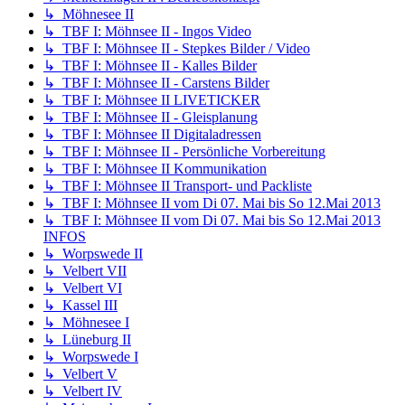
↳ Möhnesee II
↳ TBF I: Möhnsee II - Ingos Video
↳ TBF I: Möhnsee II - Stepkes Bilder / Video
↳ TBF I: Möhnsee II - Kalles Bilder
↳ TBF I: Möhnsee II - Carstens Bilder
↳ TBF I: Möhnsee II LIVETICKER
↳ TBF I: Möhnsee II - Gleisplanung
↳ TBF I: Möhnsee II Digitaladressen
↳ TBF I: Möhnsee II - Persönliche Vorbereitung
↳ TBF I: Möhnsee II Kommunikation
↳ TBF I: Möhnsee II Transport- und Packliste
↳ TBF I: Möhnsee II vom Di 07. Mai bis So 12.Mai 2013
↳ TBF I: Möhnsee II vom Di 07. Mai bis So 12.Mai 2013
INFOS
↳ Worpswede II
↳ Velbert VII
↳ Velbert VI
↳ Kassel III
↳ Möhnesee I
↳ Lüneburg II
↳ Worpswede I
↳ Velbert V
↳ Velbert IV