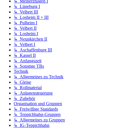
↳ Meinerzhagen I
↳ Lüneburg I
↳ Velbert III
↳ Losheim II + III
↳ Pulheim I
↳ Velbert II
↳ Losheim I
↳ Neunkirchen II
↳ Velbert I
↳ Aschaffenburg III
↳ Kassel II
↳ Anfangszeit
↳ Sonstige TBs
Technik
↳ Allgemeines zu Technik
↳ Gleise
↳ Rollmaterial
↳ Anlagensteuerung
↳ Zubehör
Organisation und Gruppen
↳ Freiwillige Standards
↳ Teppichbahn-Gruppen
↳ Allgemeines zu Gruppen
↳ IG-Teppichbahn