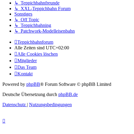
↳ Teppichbahnfreunde
↳ XXL-Teppichbahn Forum
Sonstiges
↳ Off Topic
↳ Teppichbahning
↳ Patchwork-Modelleisenbahn
Teppichbahnforum
Alle Zeiten sind
UTC+02:00
Alle Cookies löschen
Mitglieder
Das Team
Kontakt
Powered by
phpBB
® Forum Software © phpBB Limited
Deutsche Übersetzung durch
phpBB.de
Datenschutz
|
Nutzungsbedingungen