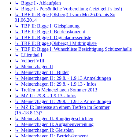
↳ Bigge I - Ablaufplan
↳ Bigge I - Persönliche Vorbereitung (Jetzt geht`s los!)
↳ TBF II: Bigge (Olsberg) I vom Mo 26.05. bis So
01.06.2014
↳ TBF II: Bigge I: Gleisplanung
↳ TBF II: Bigge I: Betriebskonzept
↳ TBF II: Bigge I: Digitaladressenliste
↳ TBF II: Bigge (Olsberg) I Mitbringliste
↳ TBF II: Bigge I: Wunschliste Besichtigung Schützenhalle
↳ Lilienthal I
↳ Velbert VIII
↳ Meinerzhagen II
↳ Meinerzhagen II - Bilder
↳ Meinerzhagen II : 29.8. - 1.9.13 Anmeldungen
↳ Meinerzhagen II : 29.8. - 1.9.13 - Infos
↳ Treffen in Meinerzhagen Sommer 2013
↳ MZ II : 29.8. - 1.9.13 - Infos
↳ Meinerzhagen II : 29.8. - 1.9.13 Anmeldungen
↳ MZ II: Interesse an einem Treffen im Sommer
(15.-18.8.13)?
↳ Meinerzhagen II: Rangiergeschichten
↳ Meinerzhagen II: Aufgabenverteilung
↳ Meinerzhagen II: Gleisplan
↳ Meinerzhagen II : Betriebskonzept