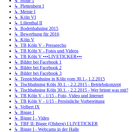
↳ Holle 1
↳ Plettenberg I
↳ Meiste I
↳ Köln VI
↳ Lilienthal II
↳ Bodenbahning 2015
↳ Bewerbung für 2016
↳ Köln V
↳ TB Köln V - Presseecho
↳ TB Köln V - Fotos und Videos
↳ TB Köln V •••LIVETICKER•••
↳ Bilder bei Facebook 1
↳ Bilder bei Facebook 2
↳ Bilder bei Facebook 3
↳ Teppichbahning in Köln vom 30.1.- 1.2.2015
↳ Tischbahning Köln 30.1. - 2.2.2015 - Betriebskonzept
↳ Tischbahning Köln 30.1. - 2.2.2015 - Wer bringt was mit?
↳ TB Köln V - 1/15 - Foto, Video und Internet
↳ TB Köln V - 1/15 - Persönliche Vorbereitung
↳ Velbert IX
↳ Bigge I
↳ Bigge I - Video
↳ TBF II: Bigge (Olsberg) I LIVETICKER
↳ Bigge I - Webcams in der Halle