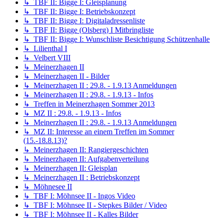
↳ TBF II: Bigge I: Gleisplanung
↳ TBF II: Bigge I: Betriebskonzept
↳ TBF II: Bigge I: Digitaladressenliste
↳ TBF II: Bigge (Olsberg) I Mitbringliste
↳ TBF II: Bigge I: Wunschliste Besichtigung Schützenhalle
↳ Lilienthal I
↳ Velbert VIII
↳ Meinerzhagen II
↳ Meinerzhagen II - Bilder
↳ Meinerzhagen II : 29.8. - 1.9.13 Anmeldungen
↳ Meinerzhagen II : 29.8. - 1.9.13 - Infos
↳ Treffen in Meinerzhagen Sommer 2013
↳ MZ II : 29.8. - 1.9.13 - Infos
↳ Meinerzhagen II : 29.8. - 1.9.13 Anmeldungen
↳ MZ II: Interesse an einem Treffen im Sommer
(15.-18.8.13)?
↳ Meinerzhagen II: Rangiergeschichten
↳ Meinerzhagen II: Aufgabenverteilung
↳ Meinerzhagen II: Gleisplan
↳ Meinerzhagen II : Betriebskonzept
↳ Möhnesee II
↳ TBF I: Möhnsee II - Ingos Video
↳ TBF I: Möhnsee II - Stepkes Bilder / Video
↳ TBF I: Möhnsee II - Kalles Bilder