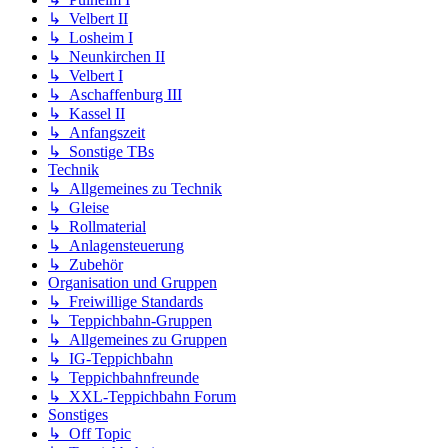
↳ Velbert II
↳ Losheim I
↳ Neunkirchen II
↳ Velbert I
↳ Aschaffenburg III
↳ Kassel II
↳ Anfangszeit
↳ Sonstige TBs
Technik
↳ Allgemeines zu Technik
↳ Gleise
↳ Rollmaterial
↳ Anlagensteuerung
↳ Zubehör
Organisation und Gruppen
↳ Freiwillige Standards
↳ Teppichbahn-Gruppen
↳ Allgemeines zu Gruppen
↳ IG-Teppichbahn
↳ Teppichbahnfreunde
↳ XXL-Teppichbahn Forum
Sonstiges
↳ Off Topic