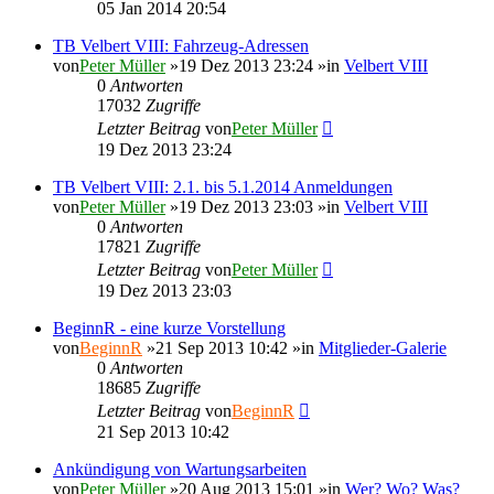
05 Jan 2014 20:54
TB Velbert VIII: Fahrzeug-Adressen
von
Peter Müller
»19 Dez 2013 23:24 »in
Velbert VIII
0
Antworten
17032
Zugriffe
Letzter Beitrag
von
Peter Müller
19 Dez 2013 23:24
TB Velbert VIII: 2.1. bis 5.1.2014 Anmeldungen
von
Peter Müller
»19 Dez 2013 23:03 »in
Velbert VIII
0
Antworten
17821
Zugriffe
Letzter Beitrag
von
Peter Müller
19 Dez 2013 23:03
BeginnR - eine kurze Vorstellung
von
BeginnR
»21 Sep 2013 10:42 »in
Mitglieder-Galerie
0
Antworten
18685
Zugriffe
Letzter Beitrag
von
BeginnR
21 Sep 2013 10:42
Ankündigung von Wartungsarbeiten
von
Peter Müller
»20 Aug 2013 15:01 »in
Wer? Wo? Was?