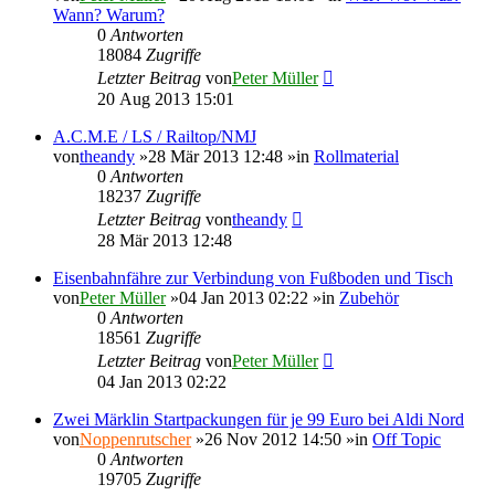
Wann? Warum?
0
Antworten
18084
Zugriffe
Letzter Beitrag
von
Peter Müller
20 Aug 2013 15:01
A.C.M.E / LS / Railtop/NMJ
von
theandy
»28 Mär 2013 12:48 »in
Rollmaterial
0
Antworten
18237
Zugriffe
Letzter Beitrag
von
theandy
28 Mär 2013 12:48
Eisenbahnfähre zur Verbindung von Fußboden und Tisch
von
Peter Müller
»04 Jan 2013 02:22 »in
Zubehör
0
Antworten
18561
Zugriffe
Letzter Beitrag
von
Peter Müller
04 Jan 2013 02:22
Zwei Märklin Startpackungen für je 99 Euro bei Aldi Nord
von
Noppenrutscher
»26 Nov 2012 14:50 »in
Off Topic
0
Antworten
19705
Zugriffe