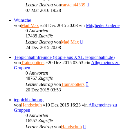
Letzter Beitrag
von
carsten44339
07 Mär 2016 19:28
Wünsche
von
Mad Max
»24 Dez 2015 20:08 »in
Mitglieder-Galerie
0
Antworten
17485
Zugriffe
Letzter Beitrag
von
Mad Max
24 Dez 2015 20:08
Teppichbahnfreunde (Kopie aus XXL-teppichbahn.de)
von
Trainspotters
»20 Dez 2015 03:53 »in
Allgemeines zu
Gruppen
0
Antworten
48767
Zugriffe
Letzter Beitrag
von
Trainspotters
20 Dez 2015 03:53
teppichbahn.org
von
Handschuh
»10 Dez 2015 16:23 »in
Allgemeines zu
Gruppen
0
Antworten
16557
Zugriffe
Letzter Beitrag
von
Handschuh