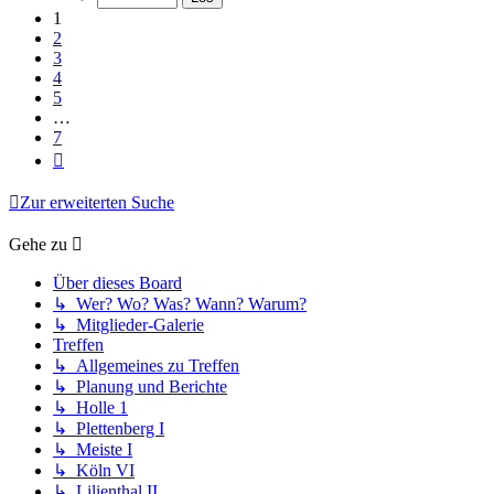
7
1
2
3
4
5
…
7
Nächste
Zur erweiterten Suche
Gehe zu
Über dieses Board
↳ Wer? Wo? Was? Wann? Warum?
↳ Mitglieder-Galerie
Treffen
↳ Allgemeines zu Treffen
↳ Planung und Berichte
↳ Holle 1
↳ Plettenberg I
↳ Meiste I
↳ Köln VI
↳ Lilienthal II