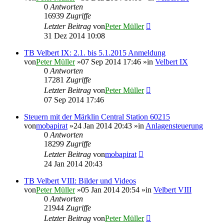
0
Antworten
16939
Zugriffe
Letzter Beitrag
von
Peter Müller
31 Dez 2014 10:08
TB Velbert IX: 2.1. bis 5.1.2015 Anmeldung
von
Peter Müller
»07 Sep 2014 17:46 »in
Velbert IX
0
Antworten
17281
Zugriffe
Letzter Beitrag
von
Peter Müller
07 Sep 2014 17:46
Steuern mit der Märklin Central Station 60215
von
mobapirat
»24 Jan 2014 20:43 »in
Anlagensteuerung
0
Antworten
18299
Zugriffe
Letzter Beitrag
von
mobapirat
24 Jan 2014 20:43
TB Velbert VIII: Bilder und Videos
von
Peter Müller
»05 Jan 2014 20:54 »in
Velbert VIII
0
Antworten
21944
Zugriffe
Letzter Beitrag
von
Peter Müller