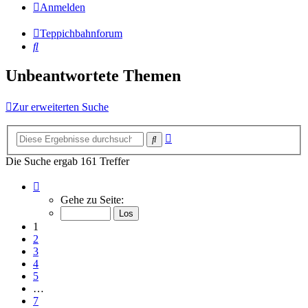
Anmelden
Teppichbahnforum
Suche
Unbeantwortete Themen
Zur erweiterten Suche
Erweiterte
Suche
Suche
Die Suche ergab 161 Treffer
Seite
1
Gehe zu Seite:
von
7
1
2
3
4
5
…
7