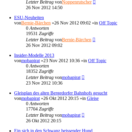
Letzter Beitrag
von
Noppenrutscher
26 Nov 2012 14:50
ESU-Neuheiten
von
Bernie-Bärchen
»26 Nov 2012 09:02 »in
Off Topic
0
Antworten
19531
Zugriffe
Letzter Beitrag
von
Bernie-Bärchen
26 Nov 2012 09:02
Insider-Modelle 2013
von
mobapirat
»23 Nov 2012 10:36 »in
Off Topic
0
Antworten
18352
Zugriffe
Letzter Beitrag
von
mobapirat
23 Nov 2012 10:36
Gleisplan des alten Bergedorfer Bahnhofs gesucht
von
mobapirat
»26 Okt 2012 20:15 »in
Gleise
0
Antworten
17704
Zugriffe
Letzter Beitrag
von
mobapirat
26 Okt 2012 20:15
Ein sich in den Schwanz beissender Hund