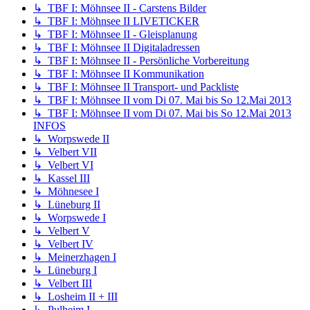
↳ TBF I: Möhnsee II - Carstens Bilder
↳ TBF I: Möhnsee II LIVETICKER
↳ TBF I: Möhnsee II - Gleisplanung
↳ TBF I: Möhnsee II Digitaladressen
↳ TBF I: Möhnsee II - Persönliche Vorbereitung
↳ TBF I: Möhnsee II Kommunikation
↳ TBF I: Möhnsee II Transport- und Packliste
↳ TBF I: Möhnsee II vom Di 07. Mai bis So 12.Mai 2013
↳ TBF I: Möhnsee II vom Di 07. Mai bis So 12.Mai 2013
INFOS
↳ Worpswede II
↳ Velbert VII
↳ Velbert VI
↳ Kassel III
↳ Möhnesee I
↳ Lüneburg II
↳ Worpswede I
↳ Velbert V
↳ Velbert IV
↳ Meinerzhagen I
↳ Lüneburg I
↳ Velbert III
↳ Losheim II + III
↳ Pulheim I