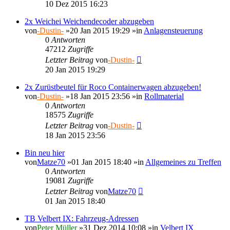
10 Dez 2015 16:23
2x Weichei Weichendecoder abzugeben
von
-Dustin-
»20 Jan 2015 19:29 »in
Anlagensteuerung
0
Antworten
47212
Zugriffe
Letzter Beitrag
von
-Dustin-
20 Jan 2015 19:29
2x Zurüstbeutel für Roco Containerwagen abzugeben!
von
-Dustin-
»18 Jan 2015 23:56 »in
Rollmaterial
0
Antworten
18575
Zugriffe
Letzter Beitrag
von
-Dustin-
18 Jan 2015 23:56
Bin neu hier
von
Matze70
»01 Jan 2015 18:40 »in
Allgemeines zu Treffen
0
Antworten
19081
Zugriffe
Letzter Beitrag
von
Matze70
01 Jan 2015 18:40
TB Velbert IX: Fahrzeug-Adressen
von
Peter Müller
»31 Dez 2014 10:08 »in
Velbert IX