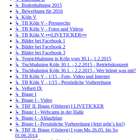
↳ Bodenbahning 2015
↳ Bewerbung für 2016
↳ Köln V
↳ TB Köln V - Presseecho
↳ TB Köln V - Fotos und Videos
↳ TB Köln V •••LIVETICKER•••
↳ Bilder bei Facebook 1
↳ Bilder bei Facebook 2
↳ Bilder bei Facebook 3
↳ Teppichbahning in Köln vom 30.1.- 1.2.2015
↳ Tischbahning Köln 30.1. - 2.2.2015 - Betriebskonzept
↳ Tischbahning Köln 30.1. - 2.2.2015 - Wer bringt was mit?
↳ TB Köln V - 1/15 - Foto, Video und Internet
↳ TB Köln V - 1/15 - Persönliche Vorbereitung
↳ Velbert IX
↳ Bigge I
↳ Bigge I - Video
↳ TBF II: Bigge (Olsberg) I LIVETICKER
↳ Bigge I - Webcams in der Halle
↳ Bigge I - Ablaufplan
↳ Bigge I - Persönliche Vorbereitung (Jetzt geht`s los!)
↳ TBF II: Bigge (Olsberg) I vom Mo 26.05. bis So
01.06.2014