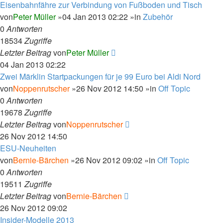
Eisenbahnfähre zur Verbindung von Fußboden und Tisch
von
Peter Müller
»04 Jan 2013 02:22 »in
Zubehör
0
Antworten
18534
Zugriffe
Letzter Beitrag
von
Peter Müller
04 Jan 2013 02:22
Zwei Märklin Startpackungen für je 99 Euro bei Aldi Nord
von
Noppenrutscher
»26 Nov 2012 14:50 »in
Off Topic
0
Antworten
19678
Zugriffe
Letzter Beitrag
von
Noppenrutscher
26 Nov 2012 14:50
ESU-Neuheiten
von
Bernie-Bärchen
»26 Nov 2012 09:02 »in
Off Topic
0
Antworten
19511
Zugriffe
Letzter Beitrag
von
Bernie-Bärchen
26 Nov 2012 09:02
Insider-Modelle 2013