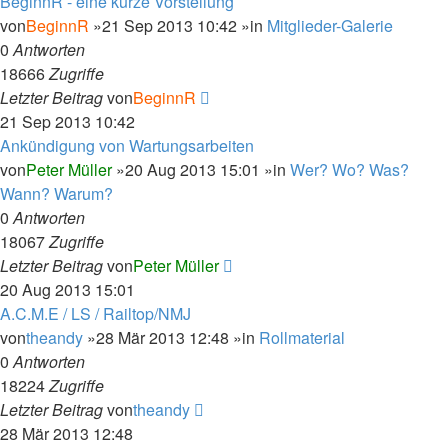
BeginnR - eine kurze Vorstellung
von
BeginnR
»21 Sep 2013 10:42 »in
Mitglieder-Galerie
0
Antworten
18666
Zugriffe
Letzter Beitrag
von
BeginnR
21 Sep 2013 10:42
Ankündigung von Wartungsarbeiten
von
Peter Müller
»20 Aug 2013 15:01 »in
Wer? Wo? Was?
Wann? Warum?
0
Antworten
18067
Zugriffe
Letzter Beitrag
von
Peter Müller
20 Aug 2013 15:01
A.C.M.E / LS / Railtop/NMJ
von
theandy
»28 Mär 2013 12:48 »in
Rollmaterial
0
Antworten
18224
Zugriffe
Letzter Beitrag
von
theandy
28 Mär 2013 12:48