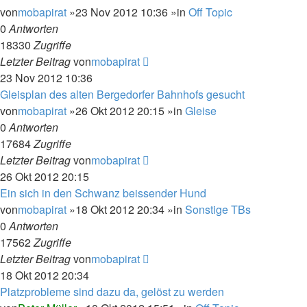
von
mobapirat
»23 Nov 2012 10:36 »in
Off Topic
0
Antworten
18330
Zugriffe
Letzter Beitrag
von
mobapirat
23 Nov 2012 10:36
Gleisplan des alten Bergedorfer Bahnhofs gesucht
von
mobapirat
»26 Okt 2012 20:15 »in
Gleise
0
Antworten
17684
Zugriffe
Letzter Beitrag
von
mobapirat
26 Okt 2012 20:15
Ein sich in den Schwanz beissender Hund
von
mobapirat
»18 Okt 2012 20:34 »in
Sonstige TBs
0
Antworten
17562
Zugriffe
Letzter Beitrag
von
mobapirat
18 Okt 2012 20:34
Platzprobleme sind dazu da, gelöst zu werden