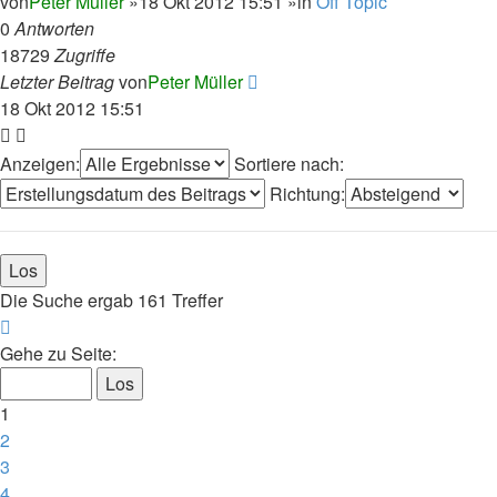
von
Peter Müller
»18 Okt 2012 15:51 »in
Off Topic
0
Antworten
18729
Zugriffe
Letzter Beitrag
von
Peter Müller
18 Okt 2012 15:51
Anzeigen:
Sortiere nach:
Richtung:
Die Suche ergab 161 Treffer
Seite
1
Gehe zu Seite:
von
7
1
2
3
4