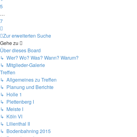
5
…
7
Nächste
Zur erweiterten Suche
Gehe zu
Über dieses Board
↳ Wer? Wo? Was? Wann? Warum?
↳ Mitglieder-Galerie
Treffen
↳ Allgemeines zu Treffen
↳ Planung und Berichte
↳ Holle 1
↳ Plettenberg I
↳ Meiste I
↳ Köln VI
↳ Lilienthal II
↳ Bodenbahning 2015