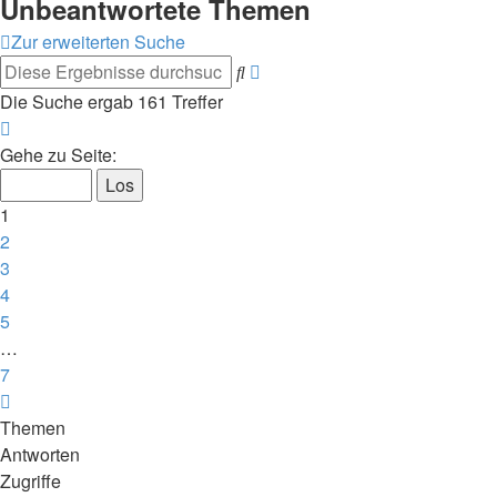
Unbeantwortete Themen
Zur erweiterten Suche
Erweiterte
Suche
Suche
Die Suche ergab 161 Treffer
Seite
1
Gehe zu Seite:
von
7
1
2
3
4
5
…
7
Nächste
Themen
Antworten
Zugriffe