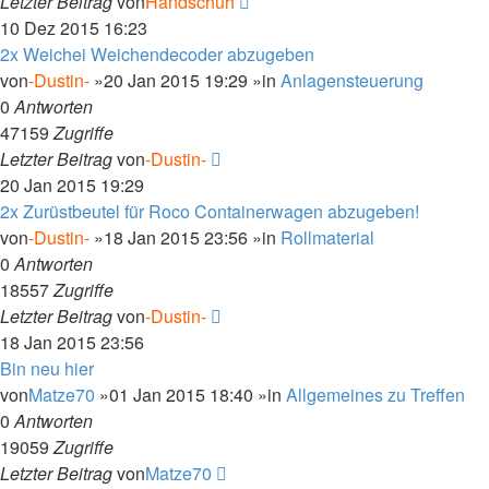
Letzter Beitrag
von
Handschuh
10 Dez 2015 16:23
2x Weichei Weichendecoder abzugeben
von
-Dustin-
»20 Jan 2015 19:29 »in
Anlagensteuerung
0
Antworten
47159
Zugriffe
Letzter Beitrag
von
-Dustin-
20 Jan 2015 19:29
2x Zurüstbeutel für Roco Containerwagen abzugeben!
von
-Dustin-
»18 Jan 2015 23:56 »in
Rollmaterial
0
Antworten
18557
Zugriffe
Letzter Beitrag
von
-Dustin-
18 Jan 2015 23:56
Bin neu hier
von
Matze70
»01 Jan 2015 18:40 »in
Allgemeines zu Treffen
0
Antworten
19059
Zugriffe
Letzter Beitrag
von
Matze70