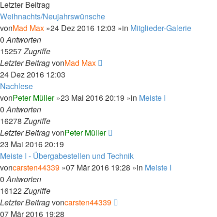
Letzter Beitrag
Weihnachts/Neujahrswünsche
von
Mad Max
»24 Dez 2016 12:03 »in
Mitglieder-Galerie
0
Antworten
15257
Zugriffe
Letzter Beitrag
von
Mad Max
24 Dez 2016 12:03
Nachlese
von
Peter Müller
»23 Mai 2016 20:19 »in
Meiste I
0
Antworten
16278
Zugriffe
Letzter Beitrag
von
Peter Müller
23 Mai 2016 20:19
Meiste I - Übergabestellen und Technik
von
carsten44339
»07 Mär 2016 19:28 »in
Meiste I
0
Antworten
16122
Zugriffe
Letzter Beitrag
von
carsten44339
07 Mär 2016 19:28