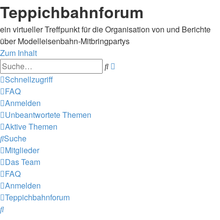
Teppichbahnforum
ein virtueller Treffpunkt für die Organisation von und Berichte
über Modelleisenbahn-Mitbringpartys
Zum Inhalt
Erweiterte
Suche
Suche
Schnellzugriff
FAQ
Anmelden
Unbeantwortete Themen
Aktive Themen
Suche
Mitglieder
Das Team
FAQ
Anmelden
Teppichbahnforum
Suche