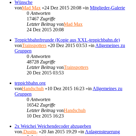
Wünsche
von
Mad Max
»24 Dez 2015 20:08 »in
Mitglieder-Galerie
0
Antworten
17467
Zugriffe
Letzter Beitrag
von
Mad Max
24 Dez 2015 20:08
Teppichbahnfreunde (Kopie aus XXL-teppichbahn.de)
von
Trainspotters
»20 Dez 2015 03:53 »in
Allgemeines zu
Gruppen
0
Antworten
48728
Zugriffe
Letzter Beitrag
von
Trainspotters
20 Dez 2015 03:53
teppichbahn.org
von
Handschuh
»10 Dez 2015 16:23 »in
Allgemeines zu
Gruppen
0
Antworten
16542
Zugriffe
Letzter Beitrag
von
Handschuh
10 Dez 2015 16:23
2x Weichei Weichendecoder abzugeben
von
-Dustin-
»20 Jan 2015 19:29 »in
Anlagensteuerung