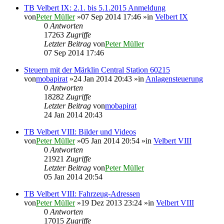
TB Velbert IX: 2.1. bis 5.1.2015 Anmeldung
von
Peter Müller
»07 Sep 2014 17:46 »in
Velbert IX
0
Antworten
17263
Zugriffe
Letzter Beitrag
von
Peter Müller
07 Sep 2014 17:46
Steuern mit der Märklin Central Station 60215
von
mobapirat
»24 Jan 2014 20:43 »in
Anlagensteuerung
0
Antworten
18282
Zugriffe
Letzter Beitrag
von
mobapirat
24 Jan 2014 20:43
TB Velbert VIII: Bilder und Videos
von
Peter Müller
»05 Jan 2014 20:54 »in
Velbert VIII
0
Antworten
21921
Zugriffe
Letzter Beitrag
von
Peter Müller
05 Jan 2014 20:54
TB Velbert VIII: Fahrzeug-Adressen
von
Peter Müller
»19 Dez 2013 23:24 »in
Velbert VIII
0
Antworten
17015
Zugriffe