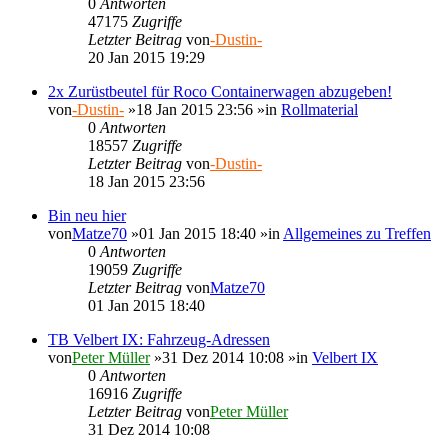
0
Antworten
47175
Zugriffe
Letzter Beitrag
von
-Dustin-
20 Jan 2015 19:29
2x Zurüstbeutel für Roco Containerwagen abzugeben!
von
-Dustin-
»18 Jan 2015 23:56 »in
Rollmaterial
0
Antworten
18557
Zugriffe
Letzter Beitrag
von
-Dustin-
18 Jan 2015 23:56
Bin neu hier
von
Matze70
»01 Jan 2015 18:40 »in
Allgemeines zu Treffen
0
Antworten
19059
Zugriffe
Letzter Beitrag
von
Matze70
01 Jan 2015 18:40
TB Velbert IX: Fahrzeug-Adressen
von
Peter Müller
»31 Dez 2014 10:08 »in
Velbert IX
0
Antworten
16916
Zugriffe
Letzter Beitrag
von
Peter Müller
31 Dez 2014 10:08