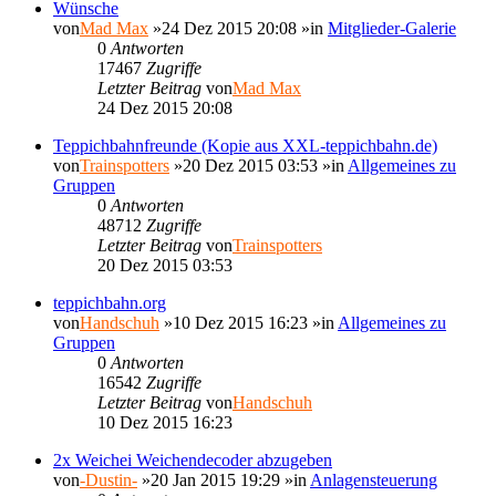
Wünsche
von
Mad Max
»24 Dez 2015 20:08 »in
Mitglieder-Galerie
0
Antworten
17467
Zugriffe
Letzter Beitrag
von
Mad Max
24 Dez 2015 20:08
Teppichbahnfreunde (Kopie aus XXL-teppichbahn.de)
von
Trainspotters
»20 Dez 2015 03:53 »in
Allgemeines zu
Gruppen
0
Antworten
48712
Zugriffe
Letzter Beitrag
von
Trainspotters
20 Dez 2015 03:53
teppichbahn.org
von
Handschuh
»10 Dez 2015 16:23 »in
Allgemeines zu
Gruppen
0
Antworten
16542
Zugriffe
Letzter Beitrag
von
Handschuh
10 Dez 2015 16:23
2x Weichei Weichendecoder abzugeben
von
-Dustin-
»20 Jan 2015 19:29 »in
Anlagensteuerung