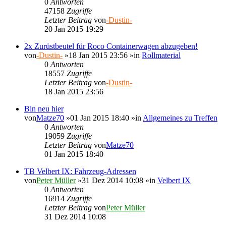
0
Antworten
47158
Zugriffe
Letzter Beitrag
von
-Dustin-
20 Jan 2015 19:29
2x Zurüstbeutel für Roco Containerwagen abzugeben!
von
-Dustin-
»18 Jan 2015 23:56 »in
Rollmaterial
0
Antworten
18557
Zugriffe
Letzter Beitrag
von
-Dustin-
18 Jan 2015 23:56
Bin neu hier
von
Matze70
»01 Jan 2015 18:40 »in
Allgemeines zu Treffen
0
Antworten
19059
Zugriffe
Letzter Beitrag
von
Matze70
01 Jan 2015 18:40
TB Velbert IX: Fahrzeug-Adressen
von
Peter Müller
»31 Dez 2014 10:08 »in
Velbert IX
0
Antworten
16914
Zugriffe
Letzter Beitrag
von
Peter Müller
31 Dez 2014 10:08