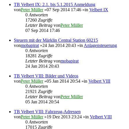
TB Velbert IX: 2.1. bis 5.1.2015 Anmeldung
von
Peter Müller
»07 Sep 2014 17:46 »in
Velbert IX
0
Antworten
17260
Zugriffe
Letzter Beitrag
von
Peter Müller
07 Sep 2014 17:46
Steuern mit der Märklin Central Station 60215
von
mobapirat
»24 Jan 2014 20:43 »in
Anlagensteuerung
0
Antworten
18281
Zugriffe
Letzter Beitrag
von
mobapirat
24 Jan 2014 20:43
TB Velbert VIII: Bilder und Videos
von
Peter Müller
»05 Jan 2014 20:54 »in
Velbert VIII
0
Antworten
21921
Zugriffe
Letzter Beitrag
von
Peter Müller
05 Jan 2014 20:54
TB Velbert VIII: Fahrzeug-Adressen
von
Peter Müller
»19 Dez 2013 23:24 »in
Velbert VIII
0
Antworten
17015
Zugriffe