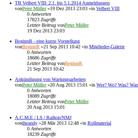
TB Velbert VIII: 2.1. bis 5.1.2014 Anmeldungen
von
Peter Müller
»19 Dez 2013 23:03 »in
Velbert VIII
0
Antworten
17823
Zugriffe
Letzter Beitrag
von
Peter Müller
19 Dez 2013 23:03
BeginnR - eine kurze Vorstellung
von
BeginnR
»21 Sep 2013 10:42 »in
Mitglieder-Galerie
0
Antworten
18686
Zugriffe
Letzter Beitrag
von
BeginnR
21 Sep 2013 10:42
Ankündigung von Wartungsarbeiten
von
Peter Müller
»20 Aug 2013 15:01 »in
Wer? Wo? Was? Wa
0
Antworten
18089
Zugriffe
Letzter Beitrag
von
Peter Müller
20 Aug 2013 15:01
A.C.M.E / LS / Railtop/NMJ
von
theandy
»28 Mär 2013 12:48 »in
Rollmaterial
0
Antworten
18239
Zugriffe