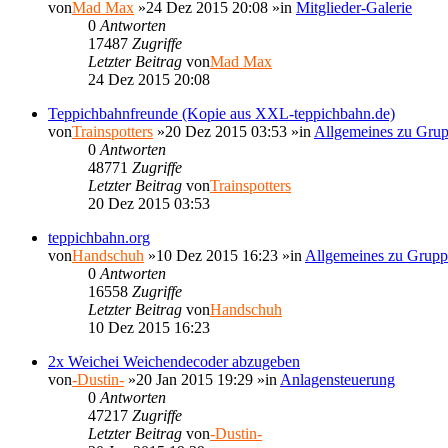
von
Mad Max
»24 Dez 2015 20:08 »in
Mitglieder-Galerie
0
Antworten
17487
Zugriffe
Letzter Beitrag
von
Mad Max
24 Dez 2015 20:08
Teppichbahnfreunde (Kopie aus XXL-teppichbahn.de)
von
Trainspotters
»20 Dez 2015 03:53 »in
Allgemeines zu Gru
0
Antworten
48771
Zugriffe
Letzter Beitrag
von
Trainspotters
20 Dez 2015 03:53
teppichbahn.org
von
Handschuh
»10 Dez 2015 16:23 »in
Allgemeines zu Grup
0
Antworten
16558
Zugriffe
Letzter Beitrag
von
Handschuh
10 Dez 2015 16:23
2x Weichei Weichendecoder abzugeben
von
-Dustin-
»20 Jan 2015 19:29 »in
Anlagensteuerung
0
Antworten
47217
Zugriffe
Letzter Beitrag
von
-Dustin-