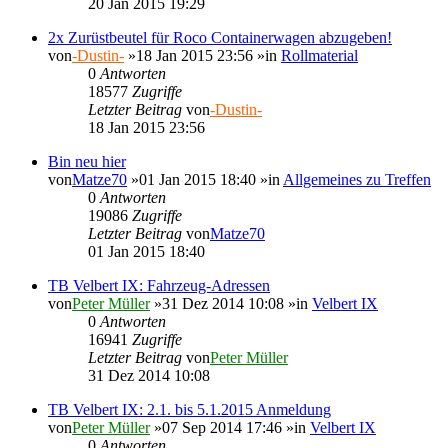
20 Jan 2015 19:29
2x Zurüstbeutel für Roco Containerwagen abzugeben!
von
-Dustin-
»18 Jan 2015 23:56 »in
Rollmaterial
0
Antworten
18577
Zugriffe
Letzter Beitrag
von
-Dustin-
18 Jan 2015 23:56
Bin neu hier
von
Matze70
»01 Jan 2015 18:40 »in
Allgemeines zu Treffen
0
Antworten
19086
Zugriffe
Letzter Beitrag
von
Matze70
01 Jan 2015 18:40
TB Velbert IX: Fahrzeug-Adressen
von
Peter Müller
»31 Dez 2014 10:08 »in
Velbert IX
0
Antworten
16941
Zugriffe
Letzter Beitrag
von
Peter Müller
31 Dez 2014 10:08
TB Velbert IX: 2.1. bis 5.1.2015 Anmeldung
von
Peter Müller
»07 Sep 2014 17:46 »in
Velbert IX
0
Antworten