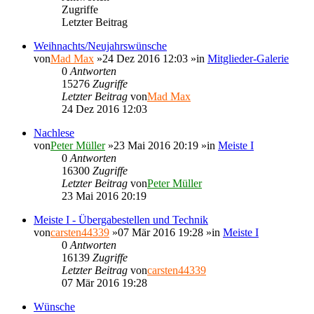
Zugriffe
Letzter Beitrag
Weihnachts/Neujahrswünsche
von
Mad Max
»24 Dez 2016 12:03 »in
Mitglieder-Galerie
0
Antworten
15276
Zugriffe
Letzter Beitrag
von
Mad Max
24 Dez 2016 12:03
Nachlese
von
Peter Müller
»23 Mai 2016 20:19 »in
Meiste I
0
Antworten
16300
Zugriffe
Letzter Beitrag
von
Peter Müller
23 Mai 2016 20:19
Meiste I - Übergabestellen und Technik
von
carsten44339
»07 Mär 2016 19:28 »in
Meiste I
0
Antworten
16139
Zugriffe
Letzter Beitrag
von
carsten44339
07 Mär 2016 19:28
Wünsche