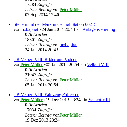
17284
Zugriffe
Letzter Beitrag
von
Peter Müller
07 Sep 2014 17:46
Steuern mit der Märklin Central Station 60215
von
mobapirat
»24 Jan 2014 20:43 »in
Anlagensteuerung
0
Antworten
18301
Zugriffe
Letzter Beitrag
von
mobapirat
24 Jan 2014 20:43
TB Velbert VIII: Bilder und Videos
von
Peter Müller
»05 Jan 2014 20:54 »in
Velbert VIII
0
Antworten
21947
Zugriffe
Letzter Beitrag
von
Peter Müller
05 Jan 2014 20:54
TB Velbert VIII: Fahrzeug-Adressen
von
Peter Müller
»19 Dez 2013 23:24 »in
Velbert VIII
0
Antworten
17034
Zugriffe
Letzter Beitrag
von
Peter Müller
19 Dez 2013 23:24