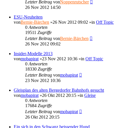
Letzter Beitrag
von
Noppenrutscher
26 Nov 2012 14:50
ESU-Neuheiten
von
Bernie-Bärchen
»26 Nov 2012 09:02 »in
Off Topic
0
Antworten
19511
Zugriffe
Letzter Beitrag
von
Bernie-Bärchen
26 Nov 2012 09:02
Insider-Modelle 2013
von
mobapirat
»23 Nov 2012 10:36 »in
Off Topic
0
Antworten
18330
Zugriffe
Letzter Beitrag
von
mobapirat
23 Nov 2012 10:36
Gleisplan des alten Bergedorfer Bahnhofs gesucht
von
mobapirat
»26 Okt 2012 20:15 »in
Gleise
0
Antworten
17684
Zugriffe
Letzter Beitrag
von
mobapirat
26 Okt 2012 20:15
Ein sich in den Schwanz beissender Hund