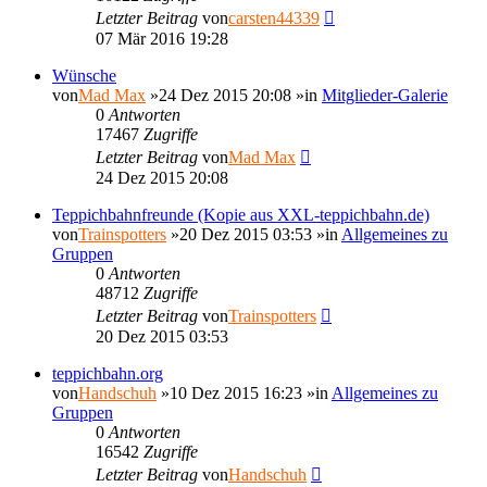
Letzter Beitrag
von
carsten44339
07 Mär 2016 19:28
Wünsche
von
Mad Max
»24 Dez 2015 20:08 »in
Mitglieder-Galerie
0
Antworten
17467
Zugriffe
Letzter Beitrag
von
Mad Max
24 Dez 2015 20:08
Teppichbahnfreunde (Kopie aus XXL-teppichbahn.de)
von
Trainspotters
»20 Dez 2015 03:53 »in
Allgemeines zu
Gruppen
0
Antworten
48712
Zugriffe
Letzter Beitrag
von
Trainspotters
20 Dez 2015 03:53
teppichbahn.org
von
Handschuh
»10 Dez 2015 16:23 »in
Allgemeines zu
Gruppen
0
Antworten
16542
Zugriffe
Letzter Beitrag
von
Handschuh