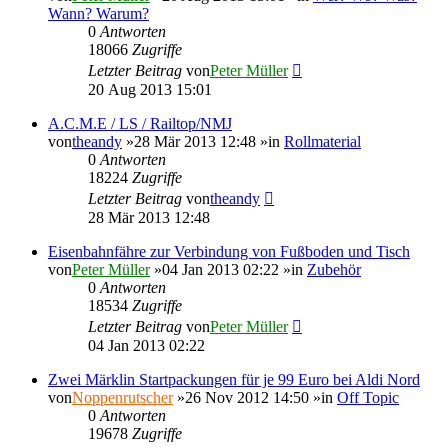
Wann? Warum?
0
Antworten
18066
Zugriffe
Letzter Beitrag
von
Peter Müller
20 Aug 2013 15:01
A.C.M.E / LS / Railtop/NMJ
von
theandy
»28 Mär 2013 12:48 »in
Rollmaterial
0
Antworten
18224
Zugriffe
Letzter Beitrag
von
theandy
28 Mär 2013 12:48
Eisenbahnfähre zur Verbindung von Fußboden und Tisch
von
Peter Müller
»04 Jan 2013 02:22 »in
Zubehör
0
Antworten
18534
Zugriffe
Letzter Beitrag
von
Peter Müller
04 Jan 2013 02:22
Zwei Märklin Startpackungen für je 99 Euro bei Aldi Nord
von
Noppenrutscher
»26 Nov 2012 14:50 »in
Off Topic
0
Antworten
19678
Zugriffe