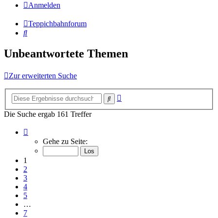
Anmelden
Teppichbahnforum
Suche
Unbeantwortete Themen
Zur erweiterten Suche
Erweiterte
Suche
Suche
Die Suche ergab 161 Treffer
Seite
1
Gehe zu Seite:
von
7
1
2
3
4
5
…
7