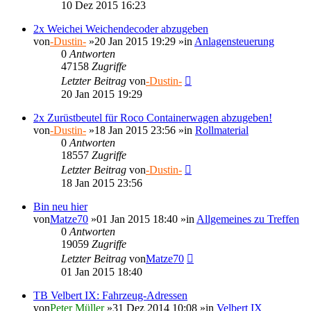
10 Dez 2015 16:23
2x Weichei Weichendecoder abzugeben
von
-Dustin-
»20 Jan 2015 19:29 »in
Anlagensteuerung
0
Antworten
47158
Zugriffe
Letzter Beitrag
von
-Dustin-
20 Jan 2015 19:29
2x Zurüstbeutel für Roco Containerwagen abzugeben!
von
-Dustin-
»18 Jan 2015 23:56 »in
Rollmaterial
0
Antworten
18557
Zugriffe
Letzter Beitrag
von
-Dustin-
18 Jan 2015 23:56
Bin neu hier
von
Matze70
»01 Jan 2015 18:40 »in
Allgemeines zu Treffen
0
Antworten
19059
Zugriffe
Letzter Beitrag
von
Matze70
01 Jan 2015 18:40
TB Velbert IX: Fahrzeug-Adressen
von
Peter Müller
»31 Dez 2014 10:08 »in
Velbert IX