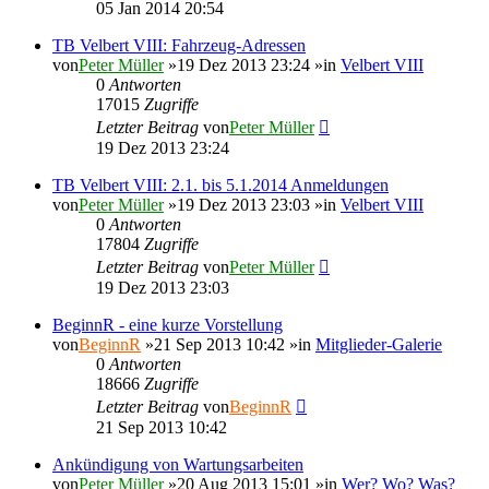
05 Jan 2014 20:54
TB Velbert VIII: Fahrzeug-Adressen
von
Peter Müller
»19 Dez 2013 23:24 »in
Velbert VIII
0
Antworten
17015
Zugriffe
Letzter Beitrag
von
Peter Müller
19 Dez 2013 23:24
TB Velbert VIII: 2.1. bis 5.1.2014 Anmeldungen
von
Peter Müller
»19 Dez 2013 23:03 »in
Velbert VIII
0
Antworten
17804
Zugriffe
Letzter Beitrag
von
Peter Müller
19 Dez 2013 23:03
BeginnR - eine kurze Vorstellung
von
BeginnR
»21 Sep 2013 10:42 »in
Mitglieder-Galerie
0
Antworten
18666
Zugriffe
Letzter Beitrag
von
BeginnR
21 Sep 2013 10:42
Ankündigung von Wartungsarbeiten
von
Peter Müller
»20 Aug 2013 15:01 »in
Wer? Wo? Was?