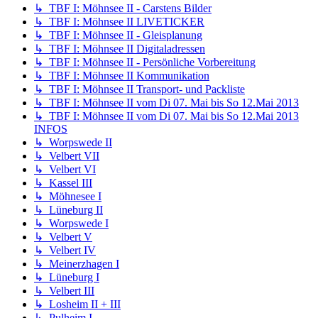
↳ TBF I: Möhnsee II - Carstens Bilder
↳ TBF I: Möhnsee II LIVETICKER
↳ TBF I: Möhnsee II - Gleisplanung
↳ TBF I: Möhnsee II Digitaladressen
↳ TBF I: Möhnsee II - Persönliche Vorbereitung
↳ TBF I: Möhnsee II Kommunikation
↳ TBF I: Möhnsee II Transport- und Packliste
↳ TBF I: Möhnsee II vom Di 07. Mai bis So 12.Mai 2013
↳ TBF I: Möhnsee II vom Di 07. Mai bis So 12.Mai 2013
INFOS
↳ Worpswede II
↳ Velbert VII
↳ Velbert VI
↳ Kassel III
↳ Möhnesee I
↳ Lüneburg II
↳ Worpswede I
↳ Velbert V
↳ Velbert IV
↳ Meinerzhagen I
↳ Lüneburg I
↳ Velbert III
↳ Losheim II + III
↳ Pulheim I