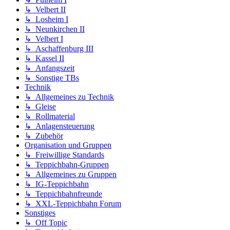
↳ Velbert II
↳ Losheim I
↳ Neunkirchen II
↳ Velbert I
↳ Aschaffenburg III
↳ Kassel II
↳ Anfangszeit
↳ Sonstige TBs
Technik
↳ Allgemeines zu Technik
↳ Gleise
↳ Rollmaterial
↳ Anlagensteuerung
↳ Zubehör
Organisation und Gruppen
↳ Freiwillige Standards
↳ Teppichbahn-Gruppen
↳ Allgemeines zu Gruppen
↳ IG-Teppichbahn
↳ Teppichbahnfreunde
↳ XXL-Teppichbahn Forum
Sonstiges
↳ Off Topic