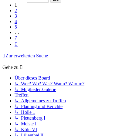
7
1
2
3
4
5
…
7
Nächste
Zur erweiterten Suche
Gehe zu
Über dieses Board
↳ Wer? Wo? Was? Wann? Warum?
↳ Mitglieder-Galerie
Treffen
↳ Allgemeines zu Treffen
↳ Planung und Berichte
↳ Holle 1
↳ Plettenberg I
↳ Meiste I
↳ Köln VI
↳ Lilienthal II