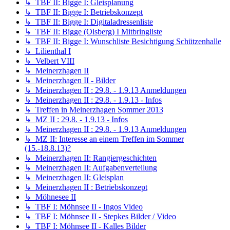
↳ TBF II: Bigge I: Gleisplanung
↳ TBF II: Bigge I: Betriebskonzept
↳ TBF II: Bigge I: Digitaladressenliste
↳ TBF II: Bigge (Olsberg) I Mitbringliste
↳ TBF II: Bigge I: Wunschliste Besichtigung Schützenhalle
↳ Lilienthal I
↳ Velbert VIII
↳ Meinerzhagen II
↳ Meinerzhagen II - Bilder
↳ Meinerzhagen II : 29.8. - 1.9.13 Anmeldungen
↳ Meinerzhagen II : 29.8. - 1.9.13 - Infos
↳ Treffen in Meinerzhagen Sommer 2013
↳ MZ II : 29.8. - 1.9.13 - Infos
↳ Meinerzhagen II : 29.8. - 1.9.13 Anmeldungen
↳ MZ II: Interesse an einem Treffen im Sommer
(15.-18.8.13)?
↳ Meinerzhagen II: Rangiergeschichten
↳ Meinerzhagen II: Aufgabenverteilung
↳ Meinerzhagen II: Gleisplan
↳ Meinerzhagen II : Betriebskonzept
↳ Möhnesee II
↳ TBF I: Möhnsee II - Ingos Video
↳ TBF I: Möhnsee II - Stepkes Bilder / Video
↳ TBF I: Möhnsee II - Kalles Bilder