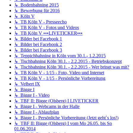
↳ Bodenbahning 2015
↳ Bewerbung für 2016
↳ Köln V
↳ TB Köln V - Presseecho
↳ TB Köln V - Fotos und Videos
↳ TB Köln V •••LIVETICKER•••
↳ Bilder bei Facebook 1
↳ Bilder bei Facebook 2
↳ Bilder bei Facebook 3
↳ Teppichbahning in Köln vom 30.1.- 1.2.2015
↳ Tischbahning Köln 30.1. - 2.2.2015 - Betriebskonzept
↳ Tischbahning Köln 30.1. - 2.2.2015 - Wer bringt was mit?
↳ TB Köln V - 1/15 - Foto, Video und Internet
↳ TB Köln V - 1/15 - Persönliche Vorbereitung
↳ Velbert IX
↳ Bigge I
↳ Bigge I - Video
↳ TBF II: Bigge (Olsberg) I LIVETICKER
↳ Bigge I - Webcams in der Halle
↳ Bigge I - Ablaufplan
↳ Bigge I - Persönliche Vorbereitung (Jetzt geht`s los!)
↳ TBF II: Bigge (Olsberg) I vom Mo 26.05. bis So
01.06.2014