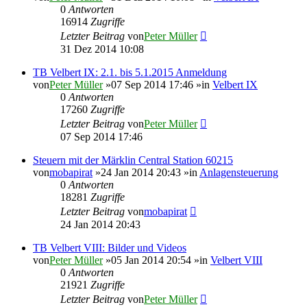
0
Antworten
16914
Zugriffe
Letzter Beitrag
von
Peter Müller
31 Dez 2014 10:08
TB Velbert IX: 2.1. bis 5.1.2015 Anmeldung
von
Peter Müller
»07 Sep 2014 17:46 »in
Velbert IX
0
Antworten
17260
Zugriffe
Letzter Beitrag
von
Peter Müller
07 Sep 2014 17:46
Steuern mit der Märklin Central Station 60215
von
mobapirat
»24 Jan 2014 20:43 »in
Anlagensteuerung
0
Antworten
18281
Zugriffe
Letzter Beitrag
von
mobapirat
24 Jan 2014 20:43
TB Velbert VIII: Bilder und Videos
von
Peter Müller
»05 Jan 2014 20:54 »in
Velbert VIII
0
Antworten
21921
Zugriffe
Letzter Beitrag
von
Peter Müller