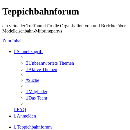
Teppichbahnforum
ein virtueller Treffpunkt für die Organisation von und Berichte über
Modelleisenbahn-Mitbringpartys
Zum Inhalt
Schnellzugriff
Unbeantwortete Themen
Aktive Themen
Suche
Mitglieder
Das Team
FAQ
Anmelden
Teppichbahnforum