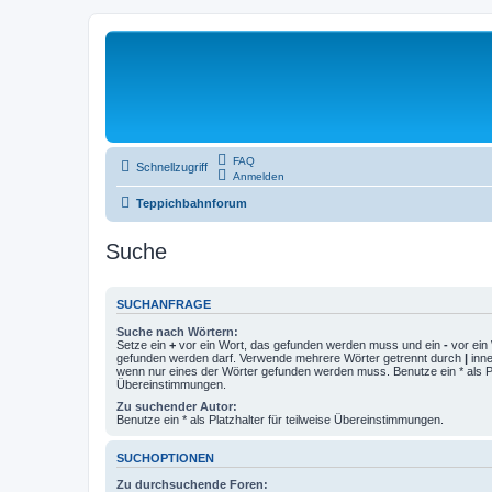
FAQ
Schnellzugriff
Anmelden
Teppichbahnforum
Suche
SUCHANFRAGE
Suche nach Wörtern:
Setze ein
+
vor ein Wort, das gefunden werden muss und ein
-
vor ein 
gefunden werden darf. Verwende mehrere Wörter getrennt durch
|
inne
wenn nur eines der Wörter gefunden werden muss. Benutze ein * als Pla
Übereinstimmungen.
Zu suchender Autor:
Benutze ein * als Platzhalter für teilweise Übereinstimmungen.
SUCHOPTIONEN
Zu durchsuchende Foren: