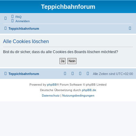
Teppichbahnforum
FAQ
Anmelden
S
Teppichbahnforum
u
Alle Cookies löschen
c
h
Bist du dir sicher, dass du alle Cookies des Boards löschen möchtest?
e
Teppichbahnforum
Alle Zeiten sind
UTC+02:00
Powered by
phpBB
® Forum Software © phpBB Limited
Deutsche Übersetzung durch
phpBB.de
Datenschutz
|
Nutzungsbedingungen