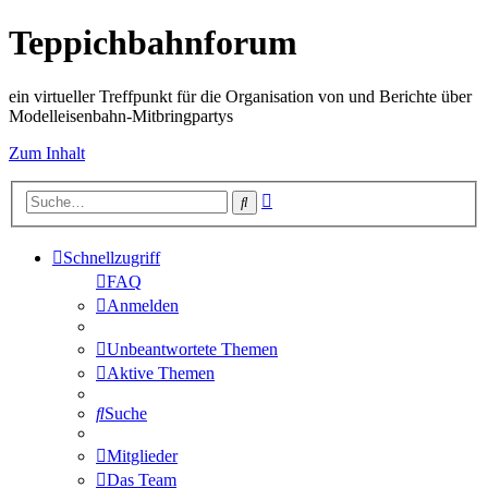
Teppichbahnforum
ein virtueller Treffpunkt für die Organisation von und Berichte über
Modelleisenbahn-Mitbringpartys
Zum Inhalt
Erweiterte
Suche
Suche
Schnellzugriff
FAQ
Anmelden
Unbeantwortete Themen
Aktive Themen
Suche
Mitglieder
Das Team