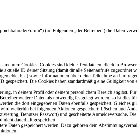
teppichbahn.de/Forum“) (im Folgenden „der Betreiber“) die Daten ver
s mehrere Cookies. Cookies sind kleine Textdateien, die dein Browser 
ie aktuelle ID deiner Sitzung (damit dir alle Seitenaufrufe zugeordnet
angemeldet bist) sowie Informationen über deine Teilnahme an Umfragen
ID gespeichert. Die Cookies haben standardmäßig eine Gültigkeit von e
ierung, in deinem Profil oder deinem persönlichem Bereich angibst. Für
reiber weitere Daten als notwendig festgelegt wurden, so ist dies für 
 werden die dort eingegebenen Daten ebenfalls gespeichert. Gleiches gi
e wird weiterhin bei folgenden Aktionen gespeichert: Löschen und Änd
ktivierung, Benutzer-Passwort) und gescheiterte Anmeldeversuche. D
d nicht dauerhaft gespeichert.
eitere Daten gespeichert werden. Dazu gehören dein Abstimmungsverhal
nktionen.