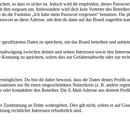
ert, so dass es sicher ist. Jedoch wird dir empfohlen, dieses Passwor
it ihm sorgsam um. Insbesondere wird dich kein Vertreter des Betreibe
nst du die Funktion „Ich habe mein Passwort vergessen“ benutzen. Di
asswort an diese Adresse, mit dem du dann auf das Board zugreifen kan
r spezifizierten Daten zu speichern, um das Board betreiben und anbiet
ssenabwägung zwischen deinen und seinen Interessen sowie den Interes
-Kennung zu speichern, sofern dies zur Gefahrenabwehr oder zur recht
möglichen. Du bist dir daher bewusst, dass die Daten deines Profils und
mationen nur für einen eingeschränkten Nutzerkreis (z. B. andere regist
oder kontaktiere den Betreiber. Die E-Mail-Adresse aus deinem Profil 
r Zustimmung an Dritte weitergeben. Dies gilt nicht, sofern er auf Gr
zung rechtlicher Interessen erforderlich sind.