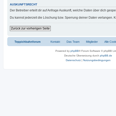
AUSKUNFTSRECHT
Der Betreiber erteilt dir auf Anfrage Auskunft, welche Daten über dich gespei
Du kannst jederzeit die Löschung bzw. Sperrung deiner Daten verlangen. Kon
Zurück zur vorherigen Seite
Teppichbahnforum
Kontakt
Das Team
Mitglieder
Alle Coo
Powered by
phpBB
® Forum Software © phpBB Lim
Deutsche Übersetzung durch
phpBB.de
Datenschutz
|
Nutzungsbedingungen