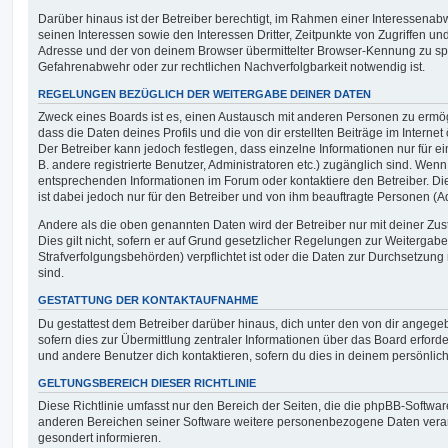
Darüber hinaus ist der Betreiber berechtigt, im Rahmen einer Interessen
seinen Interessen sowie den Interessen Dritter, Zeitpunkte von Zugriffen u
Adresse und der von deinem Browser übermittelter Browser-Kennung zu spe
Gefahrenabwehr oder zur rechtlichen Nachverfolgbarkeit notwendig ist.
REGELUNGEN BEZÜGLICH DER WEITERGABE DEINER DATEN
Zweck eines Boards ist es, einen Austausch mit anderen Personen zu ermögl
dass die Daten deines Profils und die von dir erstellten Beiträge im Internet
Der Betreiber kann jedoch festlegen, dass einzelne Informationen nur für e
B. andere registrierte Benutzer, Administratoren etc.) zugänglich sind. We
entsprechenden Informationen im Forum oder kontaktiere den Betreiber. Di
ist dabei jedoch nur für den Betreiber und von ihm beauftragte Personen (A
Andere als die oben genannten Daten wird der Betreiber nur mit deiner Zu
Dies gilt nicht, sofern er auf Grund gesetzlicher Regelungen zur Weitergabe
Strafverfolgungsbehörden) verpflichtet ist oder die Daten zur Durchsetzung r
sind.
GESTATTUNG DER KONTAKTAUFNAHME
Du gestattest dem Betreiber darüber hinaus, dich unter den von dir angege
sofern dies zur Übermittlung zentraler Informationen über das Board erforder
und andere Benutzer dich kontaktieren, sofern du dies in deinem persönlich
GELTUNGSBEREICH DIESER RICHTLINIE
Diese Richtlinie umfasst nur den Bereich der Seiten, die die phpBB-Softwar
anderen Bereichen seiner Software weitere personenbezogene Daten verarbe
gesondert informieren.