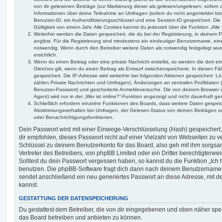
von dir gelesenen Beiträge (zur Markierung dieser als gelesen/ungelesen; sofern 
Informationen über deine Teilnahme an Umfragen (sofern du nicht angemeldet bis
Benutzer-ID, ein Authentifizierungsschlüssel und eine Session-ID gespeichert. D
Gültigkeit von einem Jahr. Alle Cookies kannst du jederzeit über die Funktion „All
Weiterhin werden die Daten gespeichert, die du bei der Registrierung, in deinem 
angibst. Für die Registrierung sind mindestens ein eindeutiger Benutzername, ei
notwendig. Wenn durch den Betreiber weitere Daten als notwendig festgelegt wurde
ersichtlich.
Wenn du einen Beitrag oder eine private Nachricht erstellst, so werden die dort 
Gleiches gilt, wenn du einen Beitrag als Entwurf zwischenspeicherst. In diesen Fä
gespeichert. Die IP-Adresse wird weiterhin bei folgenden Aktionen gespeichert: 
zählen Private Nachrichten und Umfragen), Änderungen an zentralen Profildaten (
Benutzer-Passwort) und gescheiterte Anmeldeversuche. Die von deinem Browser 
Agent) wird nur in der „Wer ist online?“-Funktion angezeigt und nicht dauerhaft ge
Schließlich erfordern einzelne Funktionen des Boards, dass weitere Daten gespe
Abstimmungsverhalten bei Umfragen, der Gelesen-Status von deinen Beiträgen ode
oder Benachrichtigungsfunktionen.
Dein Passwort wird mit einer Einwege-Verschlüsselung (Hash) gespeichert, 
dir empfohlen, dieses Passwort nicht auf einer Vielzahl von Webseiten zu 
Schlüssel zu deinem Benutzerkonto für das Board, also geh mit ihm sorgsa
Vertreter des Betreibers, von phpBB Limited oder ein Dritter berechtigterw
Solltest du dein Passwort vergessen haben, so kannst du die Funktion „Ic
benutzen. Die phpBB-Software fragt dich dann nach deinem Benutzername
sendet anschließend ein neu generiertes Passwort an diese Adresse, mit d
kannst.
GESTATTUNG DER DATENSPEICHERUNG
Du gestattest dem Betreiber, die von dir eingegebenen und oben näher spez
das Board betreiben und anbieten zu können.