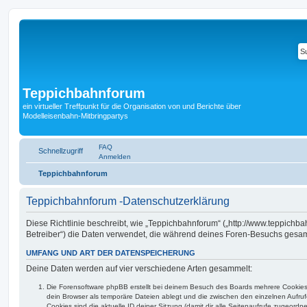
Teppichbahnforum
ein virtueller Treffpunkt für die Organisation von und Berichte über
Modelleisenbahn-Mitbringpartys
FAQ
Schnellzugriff
Anmelden
Teppichbahnforum
Teppichbahnforum -Datenschutzerklärung
Diese Richtlinie beschreibt, wie „Teppichbahnforum“ („http://www.teppichb
Betreiber“) die Daten verwendet, die während deines Foren-Besuchs gesa
UMFANG UND ART DER DATENSPEICHERUNG
Deine Daten werden auf vier verschiedene Arten gesammelt:
Die Forensoftware phpBB erstellt bei deinem Besuch des Boards mehrere Cookies. 
dein Browser als temporäre Dateien ablegt und die zwischen den einzelnen Aufruf
Cookies sind die aktuelle ID deiner Sitzung (damit dir alle Seitenaufrufe zugeord