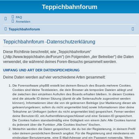
Teppichbahnforum
FAQ
Anmelden
S
Teppichbahnforum
u
Teppichbahnforum -Datenschutzerklärung
c
h
Diese Richtlinie beschreibt, wie „Teppichbahnforum“
(„http://www.teppichbahn.de/Forum“) (im Folgenden „der Betreiber“) die Daten
e
verwendet, die während deines Foren-Besuchs gesammelt werden.
UMFANG UND ART DER DATENSPEICHERUNG
Deine Daten werden auf vier verschiedene Arten gesammelt:
Die Forensoftware phpBB erstellt bei deinem Besuch des Boards mehrere Cookies.
Cookies sind kleine Textdateien, die dein Browser als temporäre Dateien ablegt und
die zwischen den einzelnen Aufrufen des Boards erhalten bleiben. In diesen Cookies
sind die aktuelle ID deiner Sitzung (damit dir alle Seitenaufrufe zugeordnet werden
können), Informationen über die von dir gelesenen Beiträge (zur Markierung dieser als
gelesen/ungelesen; sofern du nicht angemeldet bist) sowie Informationen über deine
Teilnahme an Umfragen (sofern du nicht angemeldet bist) gespeichert. Ferner werden
deine Benutzer-ID, ein Authentifizierungsschlüssel und eine Session-ID gespeichert.
Die Cookies haben standardmäßig eine Gültigkeit von einem Jahr. Alle Cookies kannst
du jederzeit über die Funktion „Alle Cookies löschen“ löschen.
Weiterhin werden die Daten gespeichert, die du bei der Registrierung, in deinem Profil
oder deinem persönlichem Bereich angibst. Für die Registrierung sind mindestens ein
eindeutiger Benutzername, eine E-Mail-Adresse und ein Passwort notwendig. Wenn