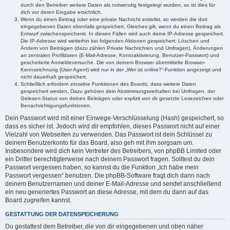
durch den Betreiber weitere Daten als notwendig festgelegt wurden, so ist dies für
dich vor deren Eingabe ersichtlich.
Wenn du einen Beitrag oder eine private Nachricht erstellst, so werden die dort
eingegebenen Daten ebenfalls gespeichert. Gleiches gilt, wenn du einen Beitrag als
Entwurf zwischenspeicherst. In diesen Fällen wird auch deine IP-Adresse gespeichert.
Die IP-Adresse wird weiterhin bei folgenden Aktionen gespeichert: Löschen und
Ändern von Beiträgen (dazu zählen Private Nachrichten und Umfragen), Änderungen
an zentralen Profildaten (E-Mail-Adresse, Kontoaktivierung, Benutzer-Passwort) und
gescheiterte Anmeldeversuche. Die von deinem Browser übermittelte Browser-
Kennzeichnung (User Agent) wird nur in der „Wer ist online?“-Funktion angezeigt und
nicht dauerhaft gespeichert.
Schließlich erfordern einzelne Funktionen des Boards, dass weitere Daten
gespeichert werden. Dazu gehören dein Abstimmungsverhalten bei Umfragen, der
Gelesen-Status von deinen Beiträgen oder explizit von dir gesetzte Lesezeichen oder
Benachrichtigungsfunktionen.
Dein Passwort wird mit einer Einwege-Verschlüsselung (Hash) gespeichert, so
dass es sicher ist. Jedoch wird dir empfohlen, dieses Passwort nicht auf einer
Vielzahl von Webseiten zu verwenden. Das Passwort ist dein Schlüssel zu
deinem Benutzerkonto für das Board, also geh mit ihm sorgsam um.
Insbesondere wird dich kein Vertreter des Betreibers, von phpBB Limited oder
ein Dritter berechtigterweise nach deinem Passwort fragen. Solltest du dein
Passwort vergessen haben, so kannst du die Funktion „Ich habe mein
Passwort vergessen“ benutzen. Die phpBB-Software fragt dich dann nach
deinem Benutzernamen und deiner E-Mail-Adresse und sendet anschließend
ein neu generiertes Passwort an diese Adresse, mit dem du dann auf das
Board zugreifen kannst.
GESTATTUNG DER DATENSPEICHERUNG
Du gestattest dem Betreiber, die von dir eingegebenen und oben näher