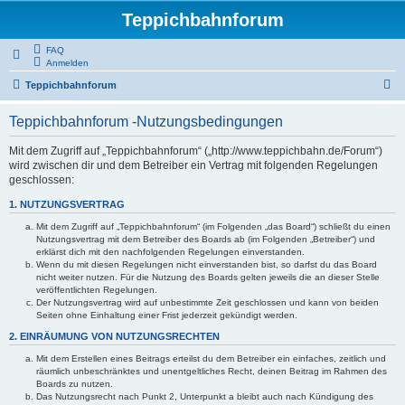
Teppichbahnforum
FAQ
Anmelden
S
Teppichbahnforum
u
Teppichbahnforum -Nutzungsbedingungen
c
h
Mit dem Zugriff auf „Teppichbahnforum“ („http://www.teppichbahn.de/Forum“)
wird zwischen dir und dem Betreiber ein Vertrag mit folgenden Regelungen
e
geschlossen:
1. NUTZUNGSVERTRAG
Mit dem Zugriff auf „Teppichbahnforum“ (im Folgenden „das Board“) schließt du einen
Nutzungsvertrag mit dem Betreiber des Boards ab (im Folgenden „Betreiber“) und
erklärst dich mit den nachfolgenden Regelungen einverstanden.
Wenn du mit diesen Regelungen nicht einverstanden bist, so darfst du das Board
nicht weiter nutzen. Für die Nutzung des Boards gelten jeweils die an dieser Stelle
veröffentlichten Regelungen.
Der Nutzungsvertrag wird auf unbestimmte Zeit geschlossen und kann von beiden
Seiten ohne Einhaltung einer Frist jederzeit gekündigt werden.
2. EINRÄUMUNG VON NUTZUNGSRECHTEN
Mit dem Erstellen eines Beitrags erteilst du dem Betreiber ein einfaches, zeitlich und
räumlich unbeschränktes und unentgeltliches Recht, deinen Beitrag im Rahmen des
Boards zu nutzen.
Das Nutzungsrecht nach Punkt 2, Unterpunkt a bleibt auch nach Kündigung des