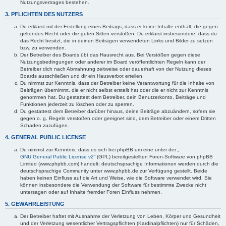
Nutzungsvertrages bestehen.
3. PFLICHTEN DES NUTZERS
Du erklärst mit der Erstellung eines Beitrags, dass er keine Inhalte enthält, die gegen
geltendes Recht oder die guten Sitten verstoßen. Du erklärst insbesondere, dass du
das Recht besitzt, die in deinen Beiträgen verwendeten Links und Bilder zu setzen
bzw. zu verwenden.
Der Betreiber des Boards übt das Hausrecht aus. Bei Verstößen gegen diese
Nutzungsbedingungen oder anderer im Board veröffentlichten Regeln kann der
Betreiber dich nach Abmahnung zeitweise oder dauerhaft von der Nutzung dieses
Boards ausschließen und dir ein Hausverbot erteilen.
Du nimmst zur Kenntnis, dass der Betreiber keine Verantwortung für die Inhalte von
Beiträgen übernimmt, die er nicht selbst erstellt hat oder die er nicht zur Kenntnis
genommen hat. Du gestattest dem Betreiber, dein Benutzerkonto, Beiträge und
Funktionen jederzeit zu löschen oder zu sperren.
Du gestattest dem Betreiber darüber hinaus, deine Beiträge abzuändern, sofern sie
gegen o. g. Regeln verstoßen oder geeignet sind, dem Betreiber oder einem Dritten
Schaden zuzufügen.
4. GENERAL PUBLIC LICENSE
Du nimmst zur Kenntnis, dass es sich bei phpBB um eine unter der „
GNU General Public License v2
“ (GPL) bereitgestellten Foren-Software von phpBB
Limited (www.phpbb.com) handelt; deutschsprachige Informationen werden durch die
deutschsprachige Community unter www.phpbb.de zur Verfügung gestellt. Beide
haben keinen Einfluss auf die Art und Weise, wie die Software verwendet wird. Sie
können insbesondere die Verwendung der Software für bestimmte Zwecke nicht
untersagen oder auf Inhalte fremder Foren Einfluss nehmen.
5. GEWÄHRLEISTUNG
Der Betreiber haftet mit Ausnahme der Verletzung von Leben, Körper und Gesundheit
und der Verletzung wesentlicher Vertragspflichten (Kardinalpflichten) nur für Schäden,