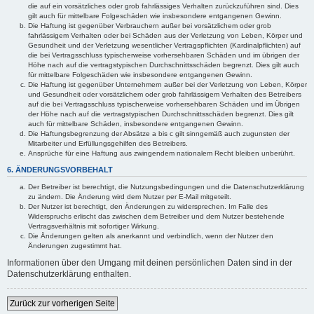
die auf ein vorsätzliches oder grob fahrlässiges Verhalten zurückzuführen sind. Dies
gilt auch für mittelbare Folgeschäden wie insbesondere entgangenen Gewinn.
Die Haftung ist gegenüber Verbrauchern außer bei vorsätzlichem oder grob
fahrlässigem Verhalten oder bei Schäden aus der Verletzung von Leben, Körper und
Gesundheit und der Verletzung wesentlicher Vertragspflichten (Kardinalpflichten) auf
die bei Vertragsschluss typischerweise vorhersehbaren Schäden und im übrigen der
Höhe nach auf die vertragstypischen Durchschnittsschäden begrenzt. Dies gilt auch
für mittelbare Folgeschäden wie insbesondere entgangenen Gewinn.
Die Haftung ist gegenüber Unternehmern außer bei der Verletzung von Leben, Körper
und Gesundheit oder vorsätzlichem oder grob fahrlässigem Verhalten des Betreibers
auf die bei Vertragsschluss typischerweise vorhersehbaren Schäden und im Übrigen
der Höhe nach auf die vertragstypischen Durchschnittsschäden begrenzt. Dies gilt
auch für mittelbare Schäden, insbesondere entgangenen Gewinn.
Die Haftungsbegrenzung der Absätze a bis c gilt sinngemäß auch zugunsten der
Mitarbeiter und Erfüllungsgehilfen des Betreibers.
Ansprüche für eine Haftung aus zwingendem nationalem Recht bleiben unberührt.
6. ÄNDERUNGSVORBEHALT
Der Betreiber ist berechtigt, die Nutzungsbedingungen und die Datenschutzerklärung
zu ändern. Die Änderung wird dem Nutzer per E-Mail mitgeteilt.
Der Nutzer ist berechtigt, den Änderungen zu widersprechen. Im Falle des
Widerspruchs erlischt das zwischen dem Betreiber und dem Nutzer bestehende
Vertragsverhältnis mit sofortiger Wirkung.
Die Änderungen gelten als anerkannt und verbindlich, wenn der Nutzer den
Änderungen zugestimmt hat.
Informationen über den Umgang mit deinen persönlichen Daten sind in der
Datenschutzerklärung enthalten.
Zurück zur vorherigen Seite