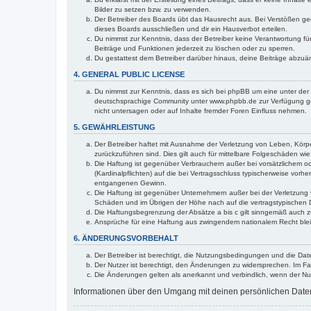
Bilder zu setzen bzw. zu verwenden.
Der Betreiber des Boards übt das Hausrecht aus. Bei Verstößen g
dieses Boards ausschließen und dir ein Hausverbot erteilen.
Du nimmst zur Kenntnis, dass der Betreiber keine Verantwortung für 
Beiträge und Funktionen jederzeit zu löschen oder zu sperren.
Du gestattest dem Betreiber darüber hinaus, deine Beiträge abzuä
4. GENERAL PUBLIC LICENSE
Du nimmst zur Kenntnis, dass es sich bei phpBB um eine unter der 
deutschsprachige Community unter www.phpbb.de zur Verfügung gest
nicht untersagen oder auf Inhalte fremder Foren Einfluss nehmen.
5. GEWÄHRLEISTUNG
Der Betreiber haftet mit Ausnahme der Verletzung von Leben, Körper
zurückzuführen sind. Dies gilt auch für mittelbare Folgeschäden 
Die Haftung ist gegenüber Verbrauchern außer bei vorsätzlichem o
(Kardinalpflichten) auf die bei Vertragsschluss typischerweise vo
entgangenen Gewinn.
Die Haftung ist gegenüber Unternehmern außer bei der Verletzung 
Schäden und im Übrigen der Höhe nach auf die vertragstypischen 
Die Haftungsbegrenzung der Absätze a bis c gilt sinngemäß auch zu
Ansprüche für eine Haftung aus zwingendem nationalem Recht blei
6. ÄNDERUNGSVORBEHALT
Der Betreiber ist berechtigt, die Nutzungsbedingungen und die Dat
Der Nutzer ist berechtigt, den Änderungen zu widersprechen. Im Fa
Die Änderungen gelten als anerkannt und verbindlich, wenn der N
Informationen über den Umgang mit deinen persönlichen Daten 