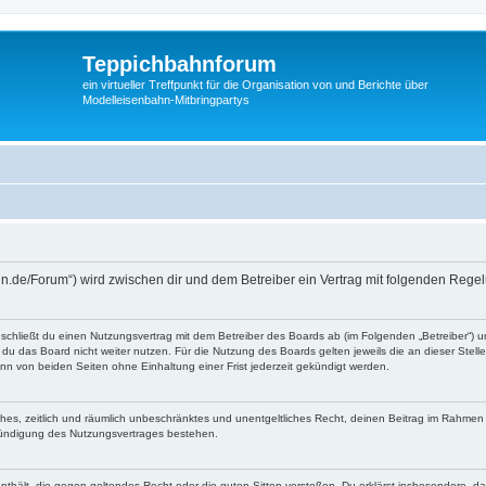
Teppichbahnforum
ein virtueller Treffpunkt für die Organisation von und Berichte über
Modelleisenbahn-Mitbringpartys
ahn.de/Forum“) wird zwischen dir und dem Betreiber ein Vertrag mit folgenden Reg
 schließt du einen Nutzungsvertrag mit dem Betreiber des Boards ab (im Folgenden „Betreiber“) 
du das Board nicht weiter nutzen. Für die Nutzung des Boards gelten jeweils die an dieser Stell
n von beiden Seiten ohne Einhaltung einer Frist jederzeit gekündigt werden.
faches, zeitlich und räumlich unbeschränktes und unentgeltliches Recht, deinen Beitrag im Rahme
Kündigung des Nutzungsvertrages bestehen.
e enthält, die gegen geltendes Recht oder die guten Sitten verstoßen. Du erklärst insbesondere, 