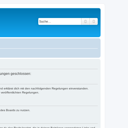
Suche
Erweiterte Suche
elungen geschlossen:
und erklärst dich mit den nachfolgenden Regelungen einverstanden.
e veröffentlichten Regelungen.
n des Boards zu nutzen.
dass du das Recht besitzt, die in deinen Beiträgen verwendeten Links und