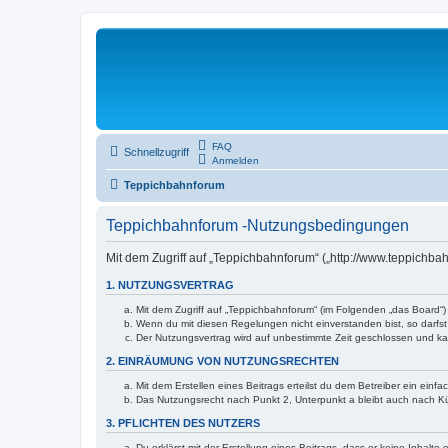
FAQ
Schnellzugriff
Anmelden
Teppichbahnforum
Teppichbahnforum -Nutzungsbedingungen
Mit dem Zugriff auf „Teppichbahnforum“ („http://www.teppichb
1. NUTZUNGSVERTRAG
Mit dem Zugriff auf „Teppichbahnforum“ (im Folgenden „das Board“)
Wenn du mit diesen Regelungen nicht einverstanden bist, so darfst 
Der Nutzungsvertrag wird auf unbestimmte Zeit geschlossen und kan
2. EINRÄUMUNG VON NUTZUNGSRECHTEN
Mit dem Erstellen eines Beitrags erteilst du dem Betreiber ein ein
Das Nutzungsrecht nach Punkt 2, Unterpunkt a bleibt auch nach 
3. PFLICHTEN DES NUTZERS
Du erklärst mit der Erstellung eines Beitrags, dass er keine Inhalt