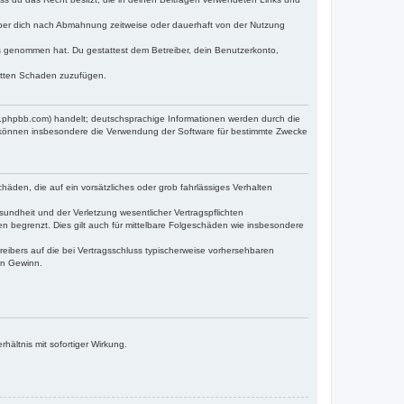
iber dich nach Abmahnung zeitweise oder dauerhaft von der Nutzung
tnis genommen hat. Du gestattest dem Betreiber, dein Benutzerkonto,
ritten Schaden zuzufügen.
w.phpbb.com) handelt; deutschsprachige Informationen werden durch die
e können insbesondere die Verwendung der Software für bestimmte Zwecke
häden, die auf ein vorsätzliches oder grob fahrlässiges Verhalten
undheit und der Verletzung wesentlicher Vertragspflichten
n begrenzt. Dies gilt auch für mittelbare Folgeschäden wie insbesondere
eibers auf die bei Vertragsschluss typischerweise vorhersehbaren
en Gewinn.
ältnis mit sofortiger Wirkung.