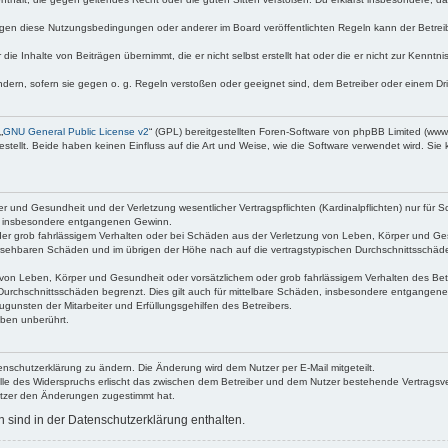
egen diese Nutzungsbedingungen oder anderer im Board veröffentlichten Regeln kann der Betre
die Inhalte von Beiträgen übernimmt, die er nicht selbst erstellt hat oder die er nicht zur Kenn
ndern, sofern sie gegen o. g. Regeln verstoßen oder geeignet sind, dem Betreiber oder einem D
„
GNU General Public License v2
“ (GPL) bereitgestellten Foren-Software von phpBB Limited (ww
ellt. Beide haben keinen Einfluss auf die Art und Weise, wie die Software verwendet wird. Si
 und Gesundheit und der Verletzung wesentlicher Vertragspflichten (Kardinalpflichten) nur für Sc
wie insbesondere entgangenen Gewinn.
der grob fahrlässigem Verhalten oder bei Schäden aus der Verletzung von Leben, Körper und Ges
rhersehbaren Schäden und im übrigen der Höhe nach auf die vertragstypischen Durchschnittsschäde
von Leben, Körper und Gesundheit oder vorsätzlichem oder grob fahrlässigem Verhalten des Betr
Durchschnittsschäden begrenzt. Dies gilt auch für mittelbare Schäden, insbesondere entgangen
gunsten der Mitarbeiter und Erfüllungsgehilfen des Betreibers.
ben unberührt.
enschutzerklärung zu ändern. Die Änderung wird dem Nutzer per E-Mail mitgeteilt.
lle des Widerspruchs erlischt das zwischen dem Betreiber und dem Nutzer bestehende Vertragsverh
utzer den Änderungen zugestimmt hat.
sind in der Datenschutzerklärung enthalten.