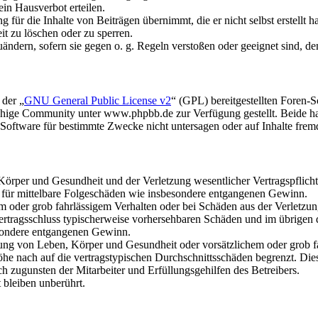
in Hausverbot erteilen.
für die Inhalte von Beiträgen übernimmt, die er nicht selbst erstellt 
it zu löschen oder zu sperren.
uändern, sofern sie gegen o. g. Regeln verstoßen oder geeignet sind, 
 der „
GNU General Public License v2
“ (GPL) bereitgestellten Foren
hige Community unter www.phpbb.de zur Verfügung gestellt. Beide hab
oftware für bestimmte Zwecke nicht untersagen oder auf Inhalte frem
rper und Gesundheit und der Verletzung wesentlicher Vertragspflichten
ch für mittelbare Folgeschäden wie insbesondere entgangenen Gewinn.
em oder grob fahrlässigem Verhalten oder bei Schäden aus der Verletz
i Vertragsschluss typischerweise vorhersehbaren Schäden und im übrigen
besondere entgangenen Gewinn.
ng von Leben, Körper und Gesundheit oder vorsätzlichem oder grob fah
e nach auf die vertragstypischen Durchschnittsschäden begrenzt. Dies
h zugunsten der Mitarbeiter und Erfüllungsgehilfen des Betreibers.
bleiben unberührt.