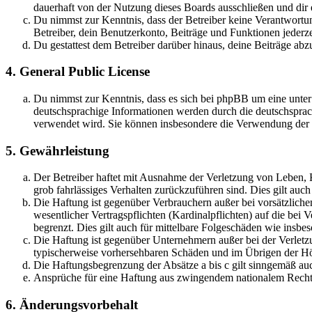
dauerhaft von der Nutzung dieses Boards ausschließen und dir e
Du nimmst zur Kenntnis, dass der Betreiber keine Verantwortung 
Betreiber, dein Benutzerkonto, Beiträge und Funktionen jederze
Du gestattest dem Betreiber darüber hinaus, deine Beiträge abz
4. General Public License
Du nimmst zur Kenntnis, dass es sich bei phpBB um eine unter
deutschsprachige Informationen werden durch die deutschsprac
verwendet wird. Sie können insbesondere die Verwendung der S
5. Gewährleistung
Der Betreiber haftet mit Ausnahme der Verletzung von Leben, Kö
grob fahrlässiges Verhalten zurückzuführen sind. Dies gilt au
Die Haftung ist gegenüber Verbrauchern außer bei vorsätzlich
wesentlicher Vertragspflichten (Kardinalpflichten) auf die be
begrenzt. Dies gilt auch für mittelbare Folgeschäden wie ins
Die Haftung ist gegenüber Unternehmern außer bei der Verletzu
typischerweise vorhersehbaren Schäden und im Übrigen der Höh
Die Haftungsbegrenzung der Absätze a bis c gilt sinngemäß auc
Ansprüche für eine Haftung aus zwingendem nationalem Recht 
6. Änderungsvorbehalt