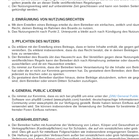
gelten jeweils die an dieser Stelle veröffentlichten Regelungen.
Der Nutzungsvertrag wird auf unbestimmte Zeit geschlossen und kann von beiden Seiten 
gekündigt werden.
2. EINRÄUMUNG VON NUTZUNGSRECHTEN
Mit dem Erstellen eines Beitrags erteilst du dem Betreiber ein einfaches, zeitlich und r
Recht, deinen Beitrag im Rahmen des Boards zu nutzen.
Das Nutzungsrecht nach Punkt 2, Unterpunkt a bleibt auch nach Kündigung des Nutzun
3. PFLICHTEN DES NUTZERS
Du erklärst mit der Erstellung eines Beitrags, dass er keine Inhalte enthält, die gegen g
verstoßen. Du erklärst insbesondere, dass du das Recht besitzt, die in deinen Beiträge
bzw. zu verwenden.
Der Betreiber des Boards übt das Hausrecht aus. Bei Verstößen gegen diese Nutzungs
veröffentlichten Regeln kann der Betreiber dich nach Abmahnung zeitweise oder dauerh
ausschließen und dir ein Hausverbot erteilen.
Du nimmst zur Kenntnis, dass der Betreiber keine Verantwortung für die Inhalte von Beiträ
hat oder die er nicht zur Kenntnis genommen hat. Du gestattest dem Betreiber, dein Be
jederzeit zu löschen oder zu sperren.
Du gestattest dem Betreiber darüber hinaus, deine Beiträge abzuändern, sofern sie geg
sind, dem Betreiber oder einem Dritten Schaden zuzufügen.
4. GENERAL PUBLIC LICENSE
Du nimmst zur Kenntnis, dass es sich bei phpBB um eine unter der „
GNU General Public
Software von phpBB Limited (www.phpbb.com) handelt; deutschsprachige Informationen
Community unter www.phpbb.de zur Verfügung gestellt. Beide haben keinen Einfluss auf 
verwendet wird. Sie können insbesondere die Verwendung der Software für bestimmte Zw
fremder Foren Einfluss nehmen.
5. GEWÄHRLEISTUNG
Der Betreiber haftet mit Ausnahme der Verletzung von Leben, Körper und Gesundheit un
Vertragspflichten (Kardinalpflichten) nur für Schäden, die auf ein vorsätzliches oder gro
sind. Dies gilt auch für mittelbare Folgeschäden wie insbesondere entgangenen Gewinn.
Die Haftung ist gegenüber Verbrauchern außer bei vorsätzlichem oder grob fahrlässige
Verletzung von Leben, Körper und Gesundheit und der Verletzung wesentlicher Vertragspfl