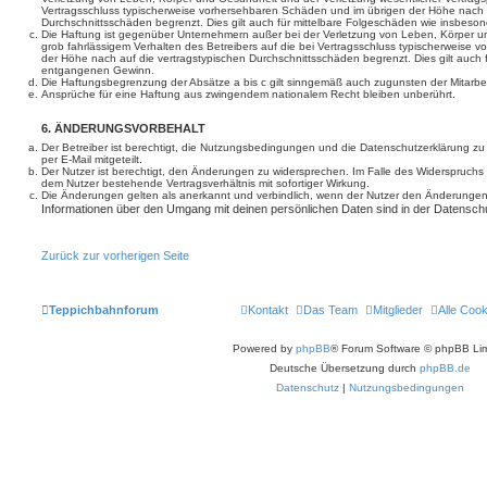
Vertragsschluss typischerweise vorhersehbaren Schäden und im übrigen der Höhe nach a
Durchschnittsschäden begrenzt. Dies gilt auch für mittelbare Folgeschäden wie insbe
Die Haftung ist gegenüber Unternehmern außer bei der Verletzung von Leben, Körper u
grob fahrlässigem Verhalten des Betreibers auf die bei Vertragsschluss typischerweise
der Höhe nach auf die vertragstypischen Durchschnittsschäden begrenzt. Dies gilt auch
entgangenen Gewinn.
Die Haftungsbegrenzung der Absätze a bis c gilt sinngemäß auch zugunsten der Mitarbeit
Ansprüche für eine Haftung aus zwingendem nationalem Recht bleiben unberührt.
6. ÄNDERUNGSVORBEHALT
Der Betreiber ist berechtigt, die Nutzungsbedingungen und die Datenschutzerklärung z
per E-Mail mitgeteilt.
Der Nutzer ist berechtigt, den Änderungen zu widersprechen. Im Falle des Widerspruchs
dem Nutzer bestehende Vertragsverhältnis mit sofortiger Wirkung.
Die Änderungen gelten als anerkannt und verbindlich, wenn der Nutzer den Änderungen
Informationen über den Umgang mit deinen persönlichen Daten sind in der Datenschu
Zurück zur vorherigen Seite
Teppichbahnforum
Kontakt
Das Team
Mitglieder
Alle Coo
Powered by
phpBB
® Forum Software © phpBB Lim
Deutsche Übersetzung durch
phpBB.de
Datenschutz
|
Nutzungsbedingungen