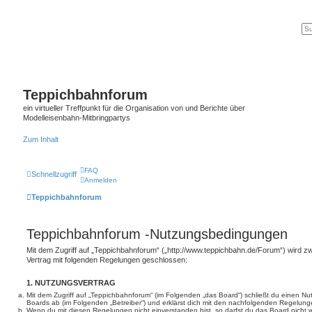
Teppichbahnforum
ein virtueller Treffpunkt für die Organisation von und Berichte über
Modelleisenbahn-Mitbringpartys
Zum Inhalt
FAQ
Schnellzugriff
Anmelden
Teppichbahnforum
Teppichbahnforum -Nutzungsbedingungen
Mit dem Zugriff auf „Teppichbahnforum“ („http://www.teppichbahn.de/Forum“) wird zw
Vertrag mit folgenden Regelungen geschlossen:
1. NUTZUNGSVERTRAG
Mit dem Zugriff auf „Teppichbahnforum“ (im Folgenden „das Board“) schließt du einen Nu
Boards ab (im Folgenden „Betreiber“) und erklärst dich mit den nachfolgenden Regelung
Wenn du mit diesen Regelungen nicht einverstanden bist, so darfst du das Board nicht 