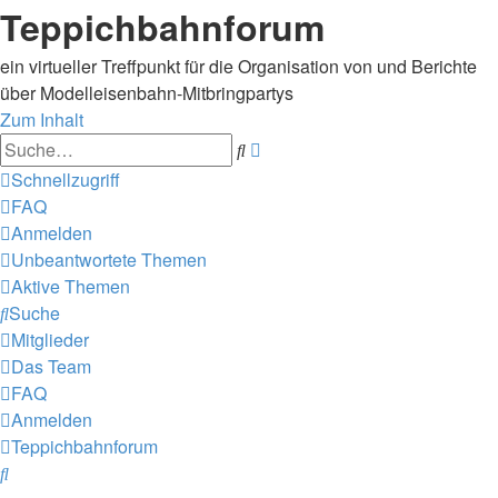
Teppichbahnforum
ein virtueller Treffpunkt für die Organisation von und Berichte
über Modelleisenbahn-Mitbringpartys
Zum Inhalt
Erweiterte
Suche
Suche
Schnellzugriff
FAQ
Anmelden
Unbeantwortete Themen
Aktive Themen
Suche
Mitglieder
Das Team
FAQ
Anmelden
Teppichbahnforum
Suche