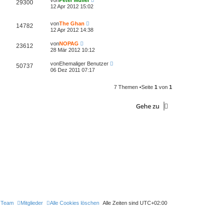
von
Peter Müller
29300
12 Apr 2012 15:02
von
The Ghan
14782
12 Apr 2012 14:38
von
NOPAG
23612
28 Mär 2012 10:12
von
Ehemaliger Benutzer
50737
06 Dez 2011 07:17
7 Themen •Seite
1
von
1
Gehe zu
 Team
Mitglieder
Alle Cookies löschen
Alle Zeiten sind
UTC+02:00