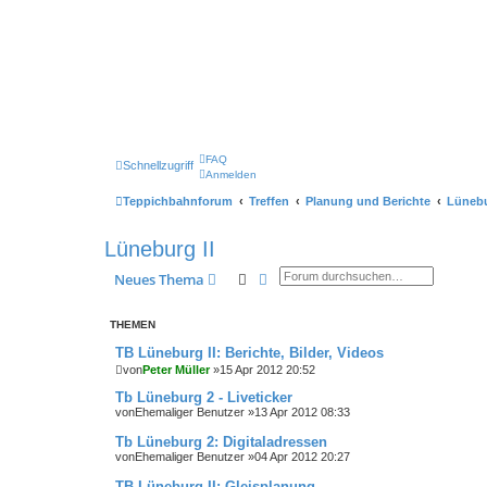
FAQ
Schnellzugriff
Anmelden
Teppichbahnforum
Treffen
Planung und Berichte
Lünebu
Lüneburg II
Suche
Erweiterte Suche
Neues Thema
THEMEN
TB Lüneburg II: Berichte, Bilder, Videos
von
Peter Müller
»15 Apr 2012 20:52
Tb Lüneburg 2 - Liveticker
von
Ehemaliger Benutzer
»13 Apr 2012 08:33
Tb Lüneburg 2: Digitaladressen
von
Ehemaliger Benutzer
»04 Apr 2012 20:27
TB Lüneburg II: Gleisplanung