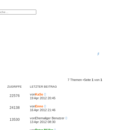
eiterte Suche
S
u
c
h
7 Themen •Seite
1
von
1
e
ZUGRIFFE
LETZTER BEITRAG
von
KaSo
22576
19 Apr 2012 20:45
von
Enno
24138
16 Apr 2012 21:46
von
Ehemaliger Benutzer
13530
13 Apr 2012 08:30