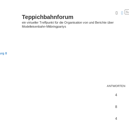
Suche
Erw
Teppichbahnforum
ein virtueller Treffpunkt für die Organisation von und Berichte über
Modelleisenbahn-Mitbringpartys
rg II
ANTWORTEN
4
8
4