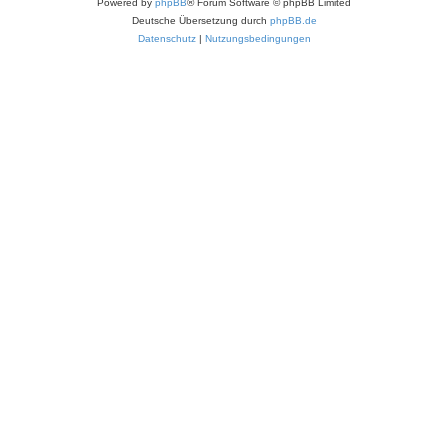
Powered by
phpBB
® Forum Software © phpBB Limited
Deutsche Übersetzung durch
phpBB.de
Datenschutz
|
Nutzungsbedingungen